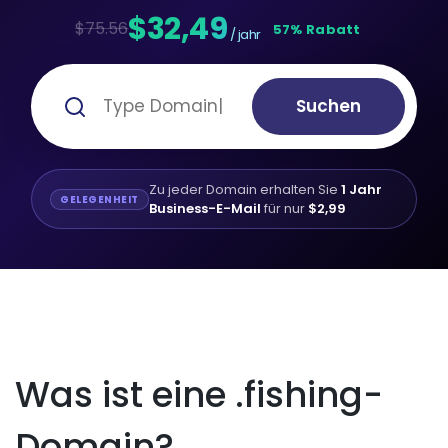
$32,49
$75.56
57% Rabatt
/ jahr
Suchen
Zu jeder Domain erhalten Sie
1 Jahr
GELEGENHEIT
Business-E-Mail
für nur
$2,99
Was ist eine .fishing-
Domain?