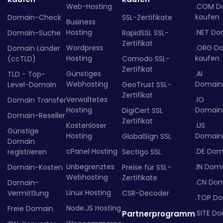
Web-Hosting
.COM D
kaufen
Domain-Check
SSL-Zertifikate
Business
Hosting
.NET Do
Domain-Suche
RapidSSL SSL-
Zertifikat
Wordpress
.ORG D
Domain Länder
Hosting
kaufen
(ccTLD)
Comodo SSL-
Zertifikat
Günstiges
.AI
TLD - Top-
Webhosting
Domainr
Level-Domain
GeoTrust SSL-
Zertifikat
Verwaltetes
.IO
Domain Transfer
Hosting
Domainr
DigiCert SSL
Domain-Reseller
Zertifikat
Kostenloser
.US
Günstige
Hosting
Domainr
GlobalSign SSL
Domain
cPanel Hosting
.DE Dom
registrieren
Sectigo SSL
Unbegrenztes
.IN Dom
Domain-Kosten
Preise für SSL-
Webhosting
Zertifikate
.CN Do
Domain-
Linux Hosting
Vermittlung
CSR-Decoder
.TOP D
Node.JS Hosting
Freie Domain
.SITE D
Partnerprogramm