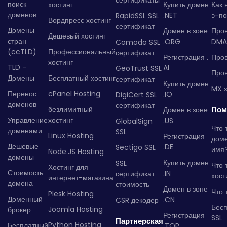
поиск
хостинг
Купить домен
Как 
доменов
.NET
э-по
RapidSSL SSL
Вордпресс хостинг
сертификат
Домены
Домен в зоне
Про
Дешевый хостинг
стран
.ORG
DMA
Comodo SSL
(ccTLD)
Профессиональный
сертификат
Регистрация .
Пров
хостинг
TLD -
AI
GeoTrust SSL
Пров
Домены
Бесплатный хостинг
сертификат
Купить домен
MX з
Перенос
cPanel Hosting
.IO
DigiCert SSL
доменов
сертификат
безлимитный
Пом
Домен в зоне
Управление
хостинг
.US
GlobalSign
Что 
доменами
SSL
Linux Hosting
Регистрация
дом
Дешевые
.DE
Sectigo SSL
имя
Node.JS Hosting
домены
Купить домен
SSL
Что 
Хостинг для
Стоимость
.IN
сертификат
хост
интернет-магазина
домена
стоимость
Домен в зоне
Что 
Plesk Hosting
Доменный
.CN
CSR декодер
Бес
Joomla Hosting
брокер
Регистрация
SSL
Партнерская
Python Hosting
Бесплатный
.TOP