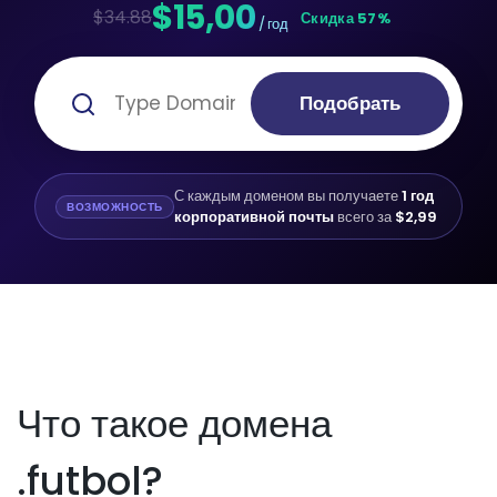
$15,00
$34.88
Скидка 57%
/ год
Подобрать
С каждым доменом вы получаете
1 год
ВОЗМОЖНОСТЬ
корпоративной почты
всего за
$2,99
Что такое домена
.futbol?