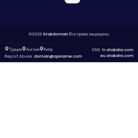
©2026
Atakdomain
Все права защищены.
Турция
Англия
Кипр
DNS:
tr.atakdns.com
eu.atakdns.com
Report Abuse:
domain@apiname.com