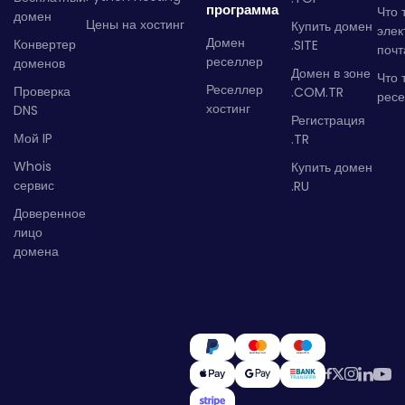
программа
Что 
домен
Цены на хостинг
Купить домен
элек
Домен
Конвертер
.SITE
почт
реселлер
доменов
Домен в зоне
Что 
Реселлер
Проверка
.COM.TR
рес
хостинг
DNS
Регистрация
Мой IP
.TR
Whois
Купить домен
сервис
.RU
Доверенное
лицо
домена