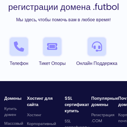
регистрации домена .futbol
Мы здесь, чтобы помочь вам в любое время!
Телефон
Тикет Опоры
Онлайн Поддержка
Домены
Хостинг для
SSL
Популярные
Поч
сайта
сертификат
домены
дом
Купить
купить
домен
Хостинг
Регистрация
Кор
.COM
почт
SSL
Массовый
Корпоративный
сертификаты