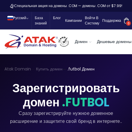
Специальная акция на домены .COM — домены .COM от $7.99!
Pусский
База
Блог
Войти В
Кампании
Поддержка
знаний
Систему
0
Домен
Дешевые домены
Atak Domain
Купить домен
.futbol Домен
Зарегистрировать
домен
.FUTBOL
Сразу зарегистрируйте нужное доменное
расширение и защитите свой бренд в интернете..