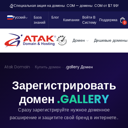
Специальная акция на домены .COM — домены .COM от $7.99!
Pусский
База
Блог
Войти В
Кампании
Поддержка
знаний
Систему
0
Домен
Дешевые домены
Atak Domain
Купить домен
.gallery Домен
Зарегистрировать
домен
.GALLERY
Сразу зарегистрируйте нужное доменное
расширение и защитите свой бренд в интернете..