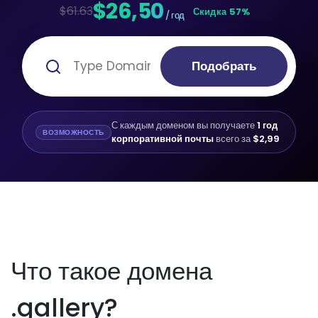
$26,50
$61.63
Скидка 57%
/ год
Подобрать
С каждым доменом вы получаете
1 год
ВОЗМОЖНОСТЬ
корпоративной почты
всего за
$2,99
Что такое домена
.gallery?