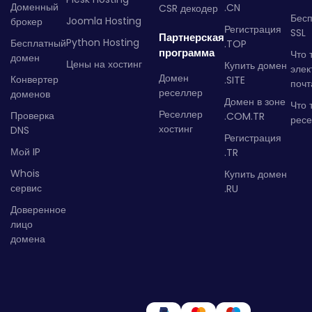
Доменный
.CN
CSR декодер
Бес
Joomla Hosting
брокер
Регистрация
SSL
Партнерская
Python Hosting
Бесплатный
.TOP
программа
Что 
домен
Цены на хостинг
Купить домен
элек
Домен
Конвертер
.SITE
почт
реселлер
доменов
Домен в зоне
Что 
Реселлер
Проверка
.COM.TR
рес
хостинг
DNS
Регистрация
Мой IP
.TR
Whois
Купить домен
сервис
.RU
Доверенное
лицо
домена