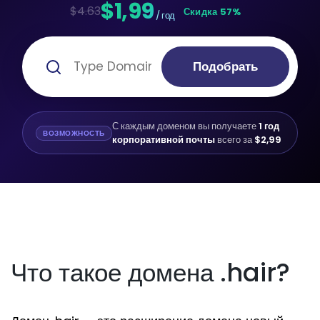
$1,99
$4.63
Скидка 57%
/ год
Подобрать
С каждым доменом вы получаете
1 год
ВОЗМОЖНОСТЬ
корпоративной почты
всего за
$2,99
Что такое домена .hair?