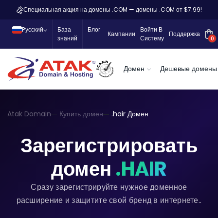
Специальная акция на домены .COM — домены .COM от $7.99!
Pусский
База
Блог
Войти В
Кампании
Поддержка
знаний
Систему
0
Домен
Дешевые домены
Atak Domain
Купить домен
.hair Домен
Зарегистрировать
домен
.HAIR
Сразу зарегистрируйте нужное доменное
расширение и защитите свой бренд в интернете..