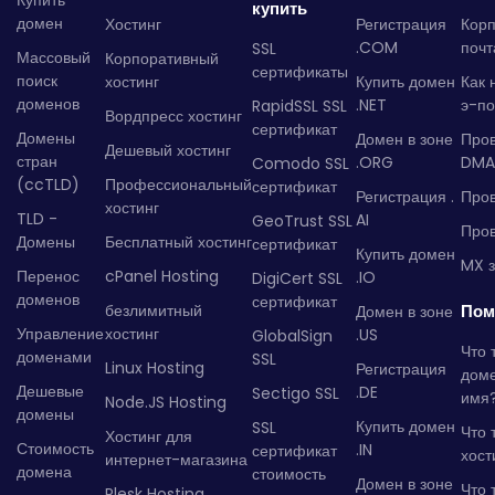
Купить
купить
домен
Хостинг
Регистрация
Кор
.COM
почт
SSL
Массовый
Корпоративный
сертификаты
поиск
хостинг
Купить домен
Как 
доменов
.NET
э-по
RapidSSL SSL
Вордпресс хостинг
сертификат
Домены
Домен в зоне
Про
Дешевый хостинг
стран
.ORG
DMA
Comodo SSL
(ccTLD)
Профессиональный
сертификат
Регистрация .
Пров
хостинг
TLD -
AI
GeoTrust SSL
Пров
Домены
Бесплатный хостинг
сертификат
Купить домен
MX з
Перенос
cPanel Hosting
.IO
DigiCert SSL
доменов
сертификат
безлимитный
Пом
Домен в зоне
Управление
хостинг
.US
GlobalSign
Что 
доменами
SSL
Linux Hosting
Регистрация
дом
Дешевые
.DE
Sectigo SSL
имя
Node.JS Hosting
домены
Купить домен
SSL
Что 
Хостинг для
Стоимость
.IN
сертификат
хост
интернет-магазина
домена
стоимость
Домен в зоне
Что 
Plesk Hosting