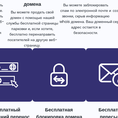
домена
ть
Вы можете заблокировать
е.
спам по электронной почте и
со
Вы можете продать свой
ть
звонки, скрыв информацию
домен с помощью нашей
еб-
whois домена. Ваш доменный
се
службы бесплатной страницы
адрес остается в
парковки и, если хотите,
я
безопасности.
бесплатно перенаправить
посетителей на другую веб-
страницу.
платный
Бесплатная
Беспла
нний перенос
блокировка домена
пересы