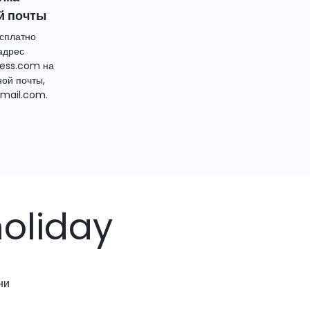
й почты
сплатно
адрес
ess.com на
ной почты,
mail.com.
oliday
ни