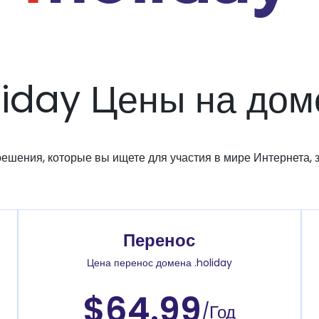
liday Цены на до
решения, которые вы ищете для участия в мире Интернета, з
Перенос
Цена перенос домена .holiday
$64.99
/Год