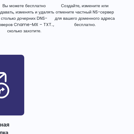
Вы можете бесплатно
Создайте, измените или
здавать, изменять и удалять
отмените частный NS-сервер
столько дочерних DNS-
для вашего доменного адреса
рверов Cname-MX – TXT..,
бесплатно.
сколько захотите.
тная
лка