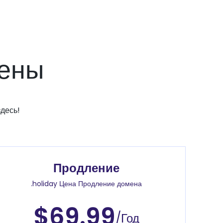
мены
десь!
Продление
.holiday Цена Продление домена
$69.99
/Год