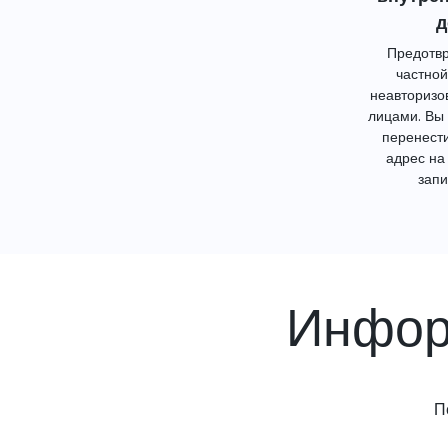
д
Предотвр
частной
неавторизо
лицами. Вы
перенест
адрес на
запи
Инфор
П