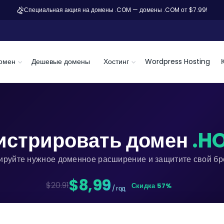
Специальная акция на домены .COM — домены .COM от $7.99!
омен
Дешевые домены
Хостинг
Wordpress Hosting
истрировать домен
.H
ируйте нужное доменное расширение и защитите свой бре
$8,99
$20.91
Скидка 57%
/ год