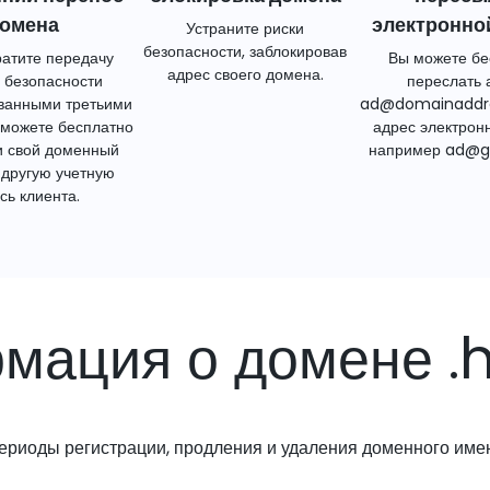
омена
электронно
Устраните риски
безопасности, заблокировав
атите передачу
Вы можете бе
адрес своего домена.
 безопасности
переслать 
ванными третьими
ad@domainaddr
 можете бесплатно
адрес электрон
и свой доменный
например ad@g
 другую учетную
сь клиента.
мация о домене .h
ериоды регистрации, продления и удаления доменного име