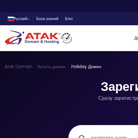
Pусский
База знаний
Блог
Д
Atak Domain
Купить домен
.holiday Домен
Зарег
Сразу зарегистр