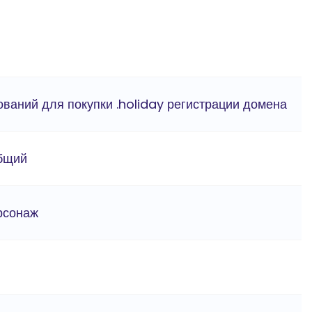
ований для покупки .holiday регистрации домена
бщий
ерсонаж