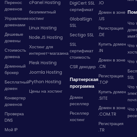
Перенос
cPanel Hosting
.IO
DigiCert SSL
доменов
сертификат
безлимитный
Пом
Домен в зоне
Управление
хостинг
.US
GlobalSign
Что 
доменами
SSL
Linux Hosting
Регистрация
дом
Дешевые
.DE
Sectigo SSL
имя
Node.JS Hosting
домены
Купить домен
SSL
Что 
Хостинг для
Стоимость
.IN
сертификат
хост
интернет-магазина
домена
стоимость
Домен в зоне
Что 
Plesk Hosting
Доменный
.CN
CSR декодер
Бес
Joomla Hosting
брокер
Регистрация
SSL
Партнерская
Python Hosting
Бесплатный
.TOP
программа
Что 
домен
Цены на хостинг
Купить домен
элек
Домен
Конвертер
.SITE
почт
реселлер
доменов
Домен в зоне
Что 
Реселлер
Проверка
.COM.TR
рес
хостинг
DNS
Регистрация
Мой IP
.TR