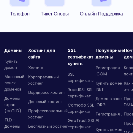
Телефон
Тикет Опоры
Онлайн Поддержка
Домены
Хостинг для
SSL
Популярные
Поч
сайта
сертификат
домены
дом
Купить
купить
домен
Хостинг
Регистрация
Кор
.COM
почт
SSL
Массовый
Корпоративный
сертификаты
поиск
хостинг
Купить домен
Как 
доменов
.NET
э-по
RapidSSL SSL
Вордпресс хостинг
сертификат
Домены
Домен в зоне
Про
Дешевый хостинг
стран
.ORG
DMA
Comodo SSL
(ccTLD)
Профессиональный
сертификат
Регистрация .
Пров
хостинг
TLD -
AI
GeoTrust SSL
Пров
Домены
Бесплатный хостинг
сертификат
Купить домен
MX з