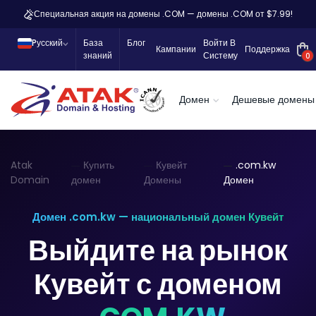
Специальная акция на домены .COM — домены .COM от $7.99!
Pусский
База
Блог
Войти В
Кампании
Поддержка
знаний
Систему
0
Домен
Дешевые домены
Atak
Купить
Кувейт
.com.kw
Domain
домен
Домены
Домен
Домен .com.kw — национальный домен Кувейт
Выйдите на рынок
Кувейт с доменом