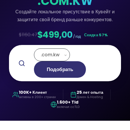
.COM.KW
Создайте локальное присутствие в Кувейт и
защитите свой бренд раньше конкурентов.
$499,00
$1160.47
Скидка 57%
/ год
.com.kw
Подобрать
100K+ Клиент
25 лет опыта
активны в 200+ странах
Домен & Hosting
1.600+ Tld
включая ccTLD