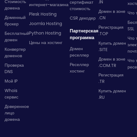
Стоимость
.IN
сертификат
хост
интернет-магазина
домена
стоимость
Домен в зоне
Что 
Plesk Hosting
Доменный
.CN
CSR декодер
Бес
Joomla Hosting
брокер
Регистрация
SSL
Партнерская
Python Hosting
Бесплатный
.TOP
программа
Что 
домен
Цены на хостинг
Купить домен
элек
Домен
Конвертер
.SITE
почт
реселлер
доменов
Домен в зоне
Что 
Реселлер
Проверка
.COM.TR
рес
хостинг
DNS
Регистрация
Мой IP
.TR
Whois
Купить домен
сервис
.RU
Доверенное
лицо
домена