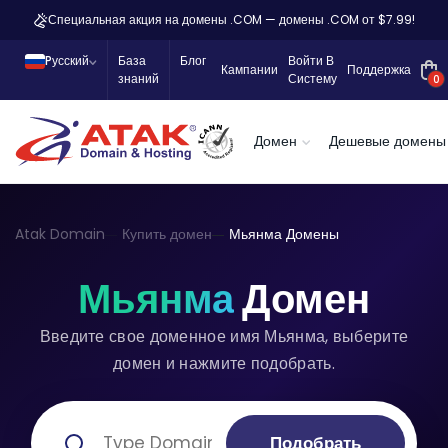
Специальная акция на домены .COM — домены .COM от $7.99!
Pусский
База
Блог
Войти В
Кампании
Поддержка
знаний
Систему
0
Домен
Дешевые домены
Atak Domain
Купить домен
Мьянма Домены
Мьянма
Домен
Введите свое доменное имя Мьянма, выберите
домен и нажмите подобрать.
Подобрать