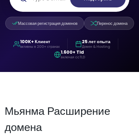
Массовая регистрация доменов
Перенос домена
100K+ Клиент
25 лет опыта
активны в 200+ странах
Домен & Hosting
1.600+ Tld
включая ccTLD
Мьянма Расширение
домена