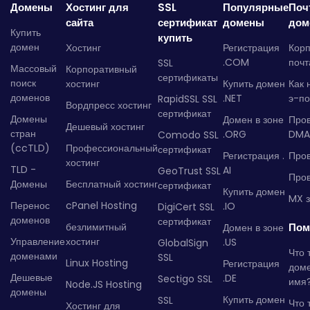
Домены
Хостинг для
SSL
Популярные
Поч
сайта
сертификат
домены
дом
Купить
купить
домен
Хостинг
Регистрация
Кор
.COM
почт
SSL
Массовый
Корпоративный
сертификаты
поиск
хостинг
Купить домен
Как 
доменов
.NET
э-по
RapidSSL SSL
Вордпресс хостинг
сертификат
Домены
Домен в зоне
Про
Дешевый хостинг
стран
.ORG
DMA
Comodo SSL
(ccTLD)
Профессиональный
сертификат
Регистрация .
Пров
хостинг
TLD -
AI
GeoTrust SSL
Пров
Домены
Бесплатный хостинг
сертификат
Купить домен
MX з
Перенос
cPanel Hosting
.IO
DigiCert SSL
доменов
сертификат
безлимитный
Пом
Домен в зоне
Управление
хостинг
.US
GlobalSign
Что 
доменами
SSL
Linux Hosting
Регистрация
дом
Дешевые
.DE
Sectigo SSL
имя
Node.JS Hosting
домены
Купить домен
SSL
Что 
Хостинг для