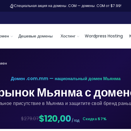
Специальная акция на домены .COM — домены .COM от $7.99!
омен
Дешевые домены
Хостинг
Wordpress Hosting
мен
Домен .com.mm — национальный домен Мьянма
 рынок Мьянма с доме
льное присутствие в Мьянма и защитите свой бренд раньш
$120,00
$279.07
Скидка 57%
/ год