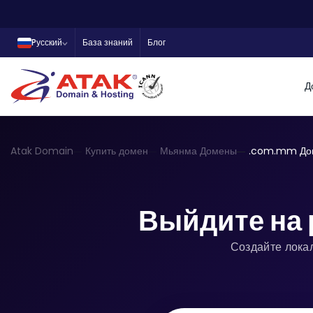
Pусский
База знаний
Блог
Д
Atak Domain
Купить домен
Мьянма Домены
.com.mm До
Выйдите на
Создайте лока