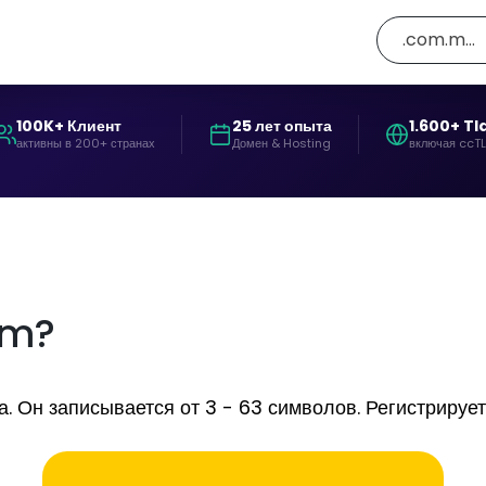
.com.mm
100K+ Клиент
25 лет опыта
1.600+ Tl
активны в 200+ странах
Домен & Hosting
включая ccT
mm?
н записывается от 3 - 63 символов. Регистрируется