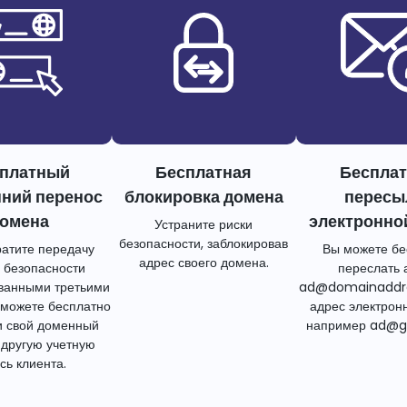
платный
Бесплатная
Беспла
нний перенос
блокировка домена
пересы
омена
электронно
Устраните риски
безопасности, заблокировав
атите передачу
Вы можете бе
адрес своего домена.
 безопасности
переслать 
ванными третьими
ad@domainaddr
 можете бесплатно
адрес электрон
и свой доменный
например ad@g
 другую учетную
сь клиента.