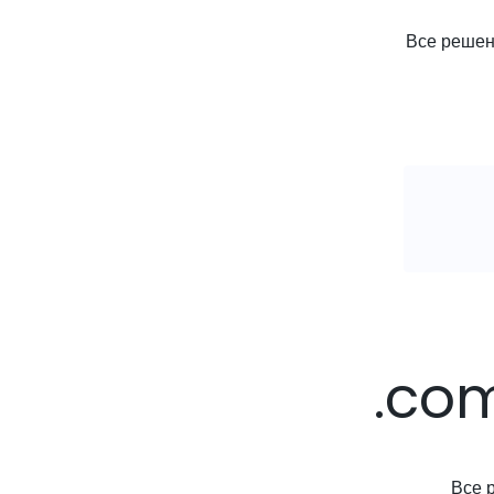
Все решени
.co
Все 