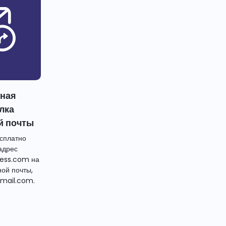
тная
лка
й почты
сплатно
адрес
ess.com на
ной почты,
mail.com.