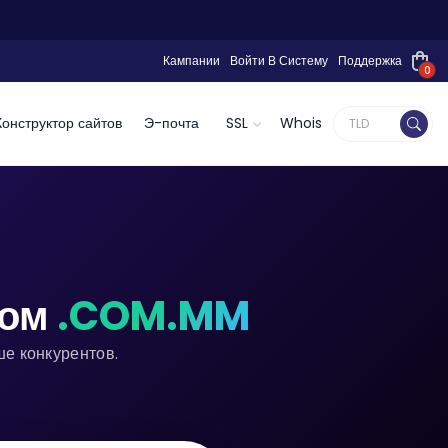
Кампании
Войти В Систему
Поддержка
0
Конструктор сайтов
Э-почта
SSL
Whois
ном
.COM.MM
е конкурентов.