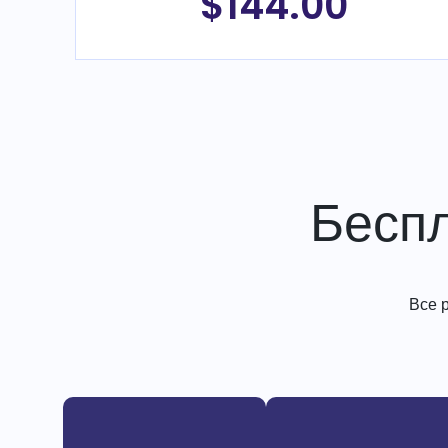
$144.00
Бесп
Все 