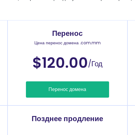
Перенос
Цена перенос домена .com.mm
$120.00
/Год
Перенос домена
Позднее продление