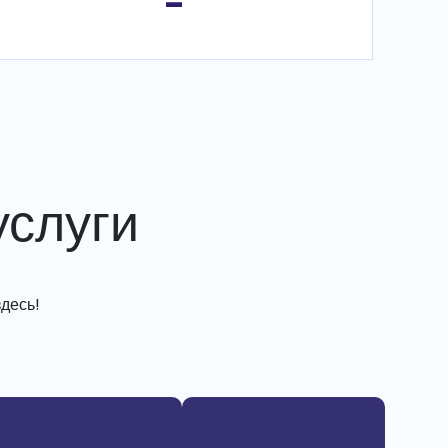
-
слуги
десь!