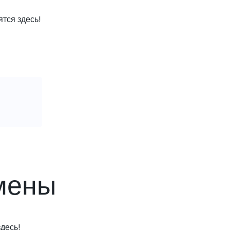
тся здесь!
мены
десь!