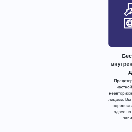
Бес
внутре
д
Предотвр
частной
неавторизо
лицами. Вы
перенест
адрес на
запи