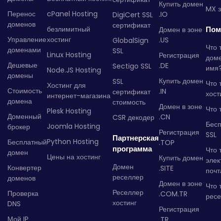
Купить домен
MX з
Перенос
cPanel Hosting
.IO
DigiCert SSL
доменов
сертификат
безлимитный
Пом
Домен в зоне
Управление
хостинг
.US
GlobalSign
Что 
доменами
SSL
Linux Hosting
Регистрация
дом
Дешевые
.DE
Sectigo SSL
имя
Node.JS Hosting
домены
Купить домен
SSL
Что 
Хостинг для
Стоимость
.IN
сертификат
хост
интернет-магазина
домена
стоимость
Домен в зоне
Что 
Plesk Hosting
Доменный
.CN
CSR декодер
Бес
Joomla Hosting
брокер
Регистрация
SSL
Партнерская
Python Hosting
Бесплатный
.TOP
программа
Что 
домен
Цены на хостинг
Купить домен
элек
Домен
Конвертер
.SITE
почт
реселлер
доменов
Домен в зоне
Что 
Реселлер
Проверка
.COM.TR
рес
хостинг
DNS
Регистрация
Мой IP
.TR