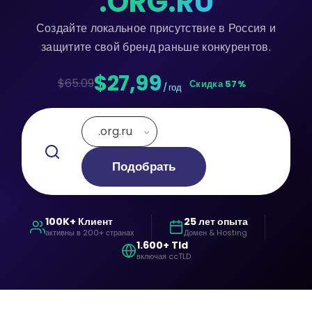
.ORG.RU
Создайте локальное присутствие в Россия и
защитите свой бренд раньше конкурентов.
$27,99
$65.09
Скидка 57%
/ год
.org.ru
Подобрать
100K+ Клиент
25 лет опыта
активны в 200+ странах
Домен & Hosting
1.600+ Tld
включая ccTLD