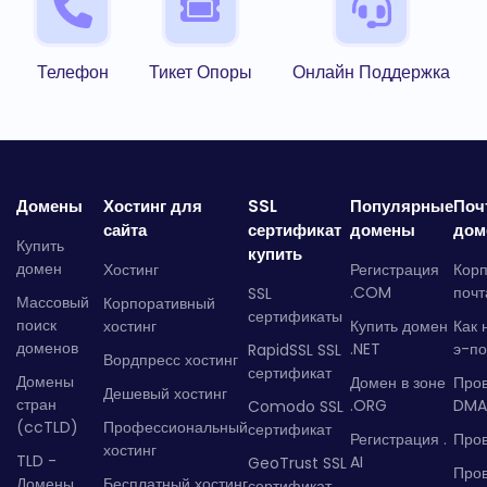
Телефон
Тикет Опоры
Онлайн Поддержка
Домены
Хостинг для
SSL
Популярные
Поч
сайта
сертификат
домены
дом
Купить
купить
домен
Хостинг
Регистрация
Кор
.COM
почт
SSL
Массовый
Корпоративный
сертификаты
поиск
хостинг
Купить домен
Как 
доменов
.NET
э-по
RapidSSL SSL
Вордпресс хостинг
сертификат
Домены
Домен в зоне
Про
Дешевый хостинг
стран
.ORG
DMA
Comodo SSL
(ccTLD)
Профессиональный
сертификат
Регистрация .
Пров
хостинг
TLD -
AI
GeoTrust SSL
Пров
Домены
Бесплатный хостинг
сертификат