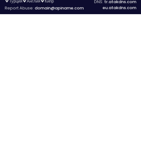
Турция
Англия
Кипр
DNS:
tr.atakdns.com
eu.atakdns.com
Report Abuse:
domain@apiname.com