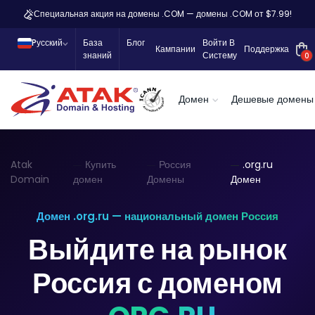
Специальная акция на домены .COM — домены .COM от $7.99!
Pусский
База
Блог
Войти В
Кампании
Поддержка
знаний
Систему
0
Домен
Дешевые домены
Atak
Купить
Россия
.org.ru
Domain
домен
Домены
Домен
Домен .org.ru — национальный домен Россия
Выйдите на рынок
Россия с доменом