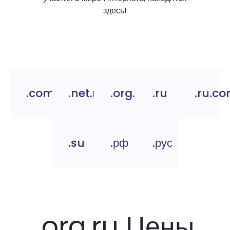
здесь!
.com.ru
.net.ru
.org.ru
.ru
.ru.c
.su
.рф
.рус
.org.ru Цены