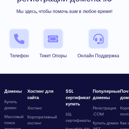
Мы здесь, чтобы помочь вам в любое время!
Телефон
Тикет Опоры
Онлайн Поддержка
Домены
Хостинг для
SSL
Популярные
Поч
сайта
сертификат
домены
дом
Купить
купить
домен
Хостинг
Регистрация
Кор
.COM
почт
SSL
Массовый
Корпоративный
сертификаты
поиск
хостинг
Купить домен
Как 
доменов