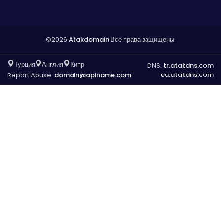
©2026
Atakdomain
Все права защищены.
Турция
Англия
Кипр
DNS:
tr.atakdns.com
eu.atakdns.com
Report Abuse:
domain@apiname.com