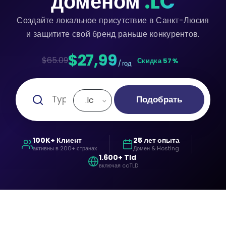
доменом
.LC
Создайте локальное присутствие в Санкт-Люсия
и защитите свой бренд раньше конкурентов.
$27,99
$65.09
Скидка 57%
/ год
Подобрать
.lc
100K+ Клиент
25 лет опыта
активны в 200+ странах
Домен & Hosting
1.600+ Tld
включая ccTLD