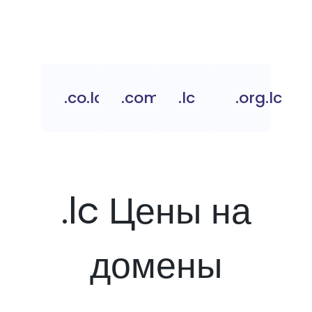
.co.lc
.com.lc
.lc
.org.lc
.lc Цены на
домены