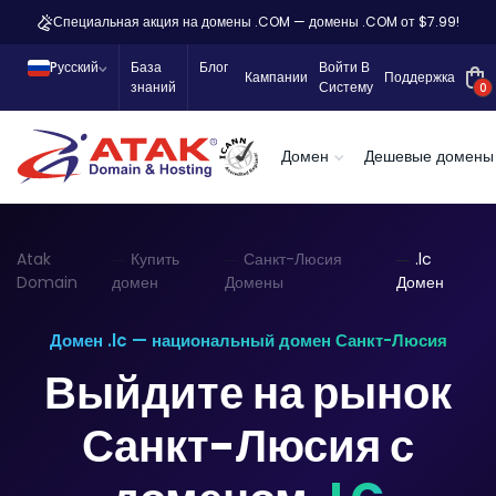
Специальная акция на домены .COM — домены .COM от $7.99!
Pусский
База
Блог
Войти В
Кампании
Поддержка
знаний
Систему
0
Домен
Дешевые домены
Atak
Купить
Санкт-Люсия
.lc
Domain
домен
Домены
Домен
Домен .lc — национальный домен Санкт-Люсия
Выйдите на рынок
Санкт-Люсия с