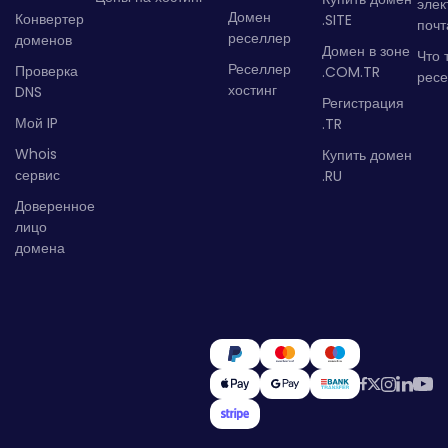
элек
Домен
Конвертер
.SITE
почт
реселлер
доменов
Домен в зоне
Что 
Реселлер
Проверка
.COM.TR
рес
хостинг
DNS
Регистрация
Мой IP
.TR
Whois
Купить домен
сервис
.RU
Доверенное
лицо
домена