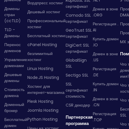
.NET
э-по
RapidSSL SSL
Вордпресс хостинг
сертификат
Домены
Домен в зоне
Про
Дешевый хостинг
стран
.ORG
DMA
Comodo SSL
(ccTLD)
Профессиональный
сертификат
Регистрация .
Пров
хостинг
TLD -
AI
GeoTrust SSL
Пров
Домены
Бесплатный хостинг
сертификат
Купить домен
MX з
Перенос
cPanel Hosting
.IO
DigiCert SSL
доменов
сертификат
безлимитный
Пом
Домен в зоне
Управление
хостинг
.US
GlobalSign
Что 
доменами
SSL
Linux Hosting
Регистрация
дом
Дешевые
.DE
Sectigo SSL
имя
Node.JS Hosting
домены
Купить домен
SSL
Что 
Хостинг для
Стоимость
.IN
сертификат
хост
интернет-магазина
домена
стоимость
Домен в зоне
Что 
Plesk Hosting
Доменный
.CN
CSR декодер
Бес
Joomla Hosting
брокер
Регистрация
SSL
Партнерская
Python Hosting
Бесплатный
.TOP
программа
Что 
домен
Цены на хостинг
Купить домен