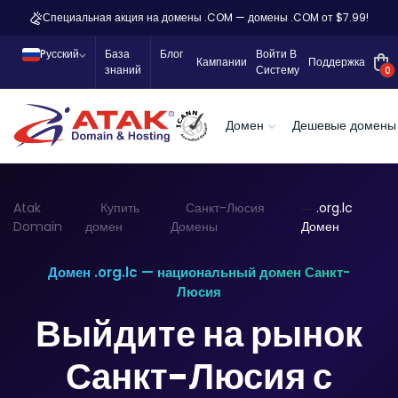
Специальная акция на домены .COM — домены .COM от $7.99!
Pусский
База
Блог
Войти В
Кампании
Поддержка
знаний
Систему
0
Домен
Дешевые домены
Atak
Купить
Санкт-Люсия
.org.lc
Domain
домен
Домены
Домен
Домен .org.lc — национальный домен Санкт-
Люсия
Выйдите на рынок
Санкт-Люсия с