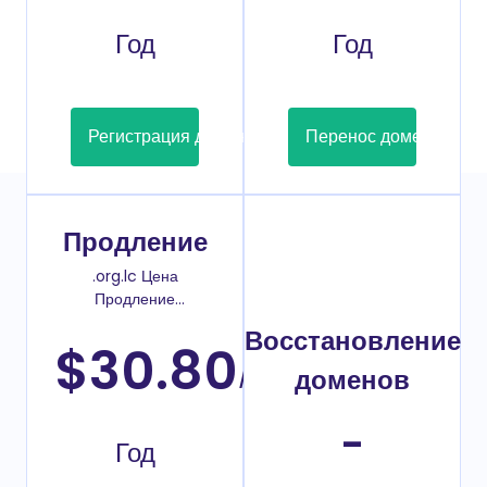
Год
Год
Регистрация домена
Перенос домена
Продление
.org.lc Цена
Продление
домена
Восстановление
$30.80
/
доменов
-
Год