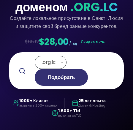
доменом
.ORG.LC
Создайте локальное присутствие в Санкт-Люсия
и защитите свой бренд раньше конкурентов.
$28,00
$65.12
Скидка 57%
/ год
.org.lc
Подобрать
100K+ Клиент
25 лет опыта
активны в 200+ странах
Домен & Hosting
1.600+ Tld
включая ccTLD