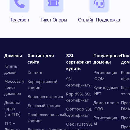
Телефон
Тикет Опоры
Онлайн Поддержка
Домены
Хостинг для
SSL
Популярные
Поч
сайта
сертификат
домены
дом
Купить
купить
домен
Хостинг
Регистрация
Кор
.COM
почт
SSL
Массовый
Корпоративный
сертификаты
поиск
хостинг
Купить домен
Как 
доменов
.NET
э-по
RapidSSL SSL
Вордпресс хостинг
сертификат
Домены
Домен в зоне
Про
Дешевый хостинг
стран
.ORG
DMA
Comodo SSL
(ccTLD)
Профессиональный
сертификат
Регистрация .
Пров
хостинг
TLD -
AI
GeoTrust SSL
Пров
Домены
Бесплатный хостинг