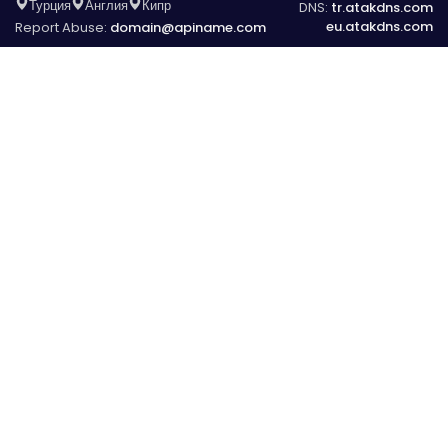
Турция
Англия
Кипр
DNS:
tr.atakdns.com
eu.atakdns.com
Report Abuse:
domain@apiname.com