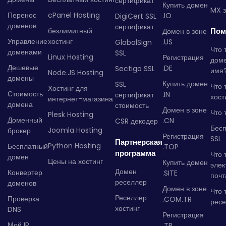
сертификат
Купить домен
MX з
Перенос
cPanel Hosting
.IO
DigiCert SSL
доменов
сертификат
безлимитный
Пом
Домен в зоне
Управление
хостинг
.US
GlobalSign
Что 
доменами
SSL
Linux Hosting
Регистрация
дом
Дешевые
.DE
Sectigo SSL
имя
Node.JS Hosting
домены
Купить домен
SSL
Что 
Хостинг для
Стоимость
.IN
сертификат
хост
интернет-магазина
домена
стоимость
Домен в зоне
Что 
Plesk Hosting
Доменный
.CN
CSR декодер
Бес
Joomla Hosting
брокер
Регистрация
SSL
Партнерская
Python Hosting
Бесплатный
.TOP
программа
Что 
домен
Цены на хостинг
Купить домен
элек
Домен
Конвертер
.SITE
почт
реселлер
доменов
Домен в зоне
Что 
Реселлер
Проверка
.COM.TR
рес
хостинг
DNS
Регистрация
Мой IP
.TR