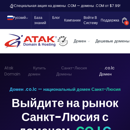
Специальная акция на домены .COM — домены .COM от $7.99!
Pусский
База
Блог
Войти В
Кампании
Поддержка
знаний
Систему
0
Домен
Дешевые домены
Atak
Купить
Санкт-Люсия
.co.lc
Domain
домен
Домены
Домен
Домен .co.lc — национальный домен Санкт-Люсия
Выйдите на рынок
Санкт-Люсия с