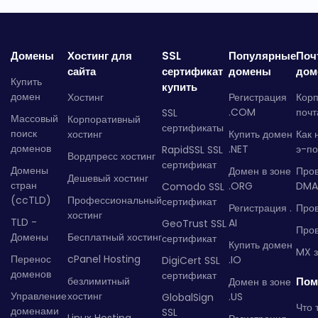
Домены
Хостинг для
SSL
Популярные
Поч
сайта
сертификат
домены
дом
Купить
купить
домен
Хостинг
Регистрация
Кор
.COM
почт
SSL
Массовый
Корпоративный
сертификаты
поиск
хостинг
Купить домен
Как 
доменов
.NET
э-по
RapidSSL SSL
Вордпресс хостинг
сертификат
Домены
Домен в зоне
Про
Дешевый хостинг
стран
.ORG
DMA
Comodo SSL
(ccTLD)
Профессиональный
сертификат
Регистрация .
Пров
хостинг
TLD -
AI
GeoTrust SSL
Пров
Домены
Бесплатный хостинг
сертификат
Купить домен
MX з
Перенос
cPanel Hosting
.IO
DigiCert SSL
доменов
сертификат
безлимитный
Пом
Домен в зоне
Управление
хостинг
.US
GlobalSign
Что 
доменами
SSL