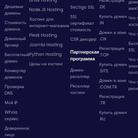
Linux Hosting
Регистрация
дом
Дешевые
.DE
Sectigo SSL
имя
Node.JS Hosting
домены
Купить домен
SSL
Что 
Хостинг для
Стоимость
.IN
сертификат
хост
интернет-магазина
домена
стоимость
Домен в зоне
Что 
Plesk Hosting
Доменный
.CN
CSR декодер
Бес
Joomla Hosting
брокер
Регистрация
SSL
Партнерская
Python Hosting
Бесплатный
.TOP
программа
Что 
домен
Цены на хостинг
Купить домен
элек
Домен
Конвертер
.SITE
почт
реселлер
доменов
Домен в зоне
Что 
Реселлер
Проверка
.COM.TR
рес
хостинг
DNS
Регистрация
Мой IP
.TR
Whois
Купить домен
сервис
.RU
Доверенное
лицо