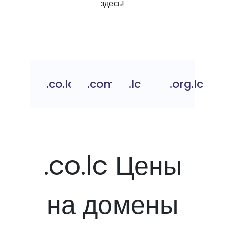
здесь!
.co.lc
.com.lc
.lc
.org.lc
.co.lc Цены
на домены