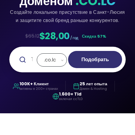
доменом
.CO.LC
Создайте локальное присутствие в Санкт-Люсия
и защитите свой бренд раньше конкурентов.
$28,00
$65.12
Скидка 57%
/ год
Подобрать
.co.lc
100K+ Клиент
25 лет опыта
активны в 200+ странах
Домен & Hosting
1.600+ Tld
включая ccTLD