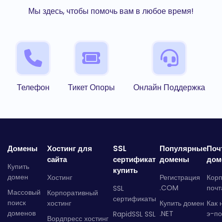
Мы здесь, чтобы помочь вам в любое время!
Телефон
Тикет Опоры
Онлайн Поддержка
Домены
Хостинг для
SSL
Популярные
Поч
сайта
сертификат
домены
дом
Купить
купить
домен
Хостинг
Регистрация
Кор
.COM
почт
SSL
Массовый
Корпоративный
сертификаты
поиск
хостинг
Купить домен
Как 
доменов
.NET
э-по
RapidSSL SSL
Вордпресс хостинг