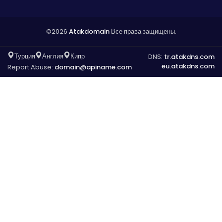
©2026
Atakdomain
Все права защищены.
Турция
Англия
Кипр
DNS:
tr.atakdns.com
eu.atakdns.com
Report Abuse:
domain@apiname.com