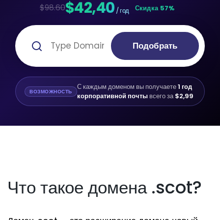
$42,40
$98.60
Скидка 57%
/ год
Подобрать
С каждым доменом вы получаете
1 год
ВОЗМОЖНОСТЬ
корпоративной почты
всего за
$2,99
Что такое домена .scot?