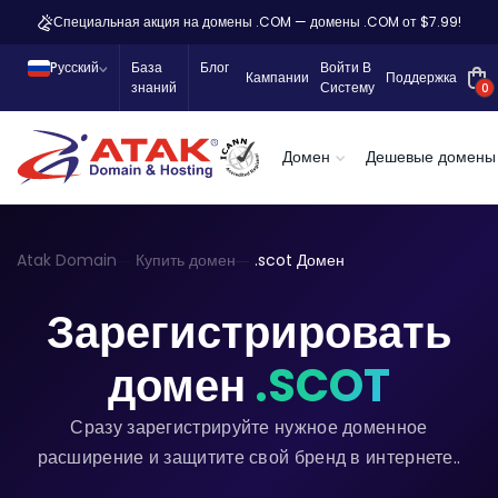
Специальная акция на домены .COM — домены .COM от $7.99!
Pусский
База
Блог
Войти В
Кампании
Поддержка
знаний
Систему
0
Домен
Дешевые домены
Atak Domain
Купить домен
.scot Домен
Зарегистрировать
домен
.SCOT
Сразу зарегистрируйте нужное доменное
расширение и защитите свой бренд в интернете..