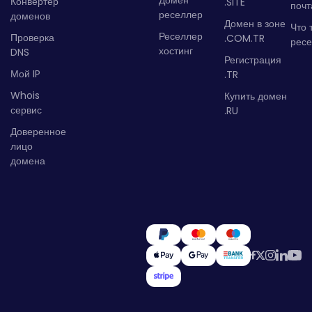
Конвертер
.SITE
почт
реселлер
доменов
Домен в зоне
Что 
Реселлер
Проверка
.COM.TR
рес
хостинг
DNS
Регистрация
Мой IP
.TR
Whois
Купить домен
сервис
.RU
Доверенное
лицо
домена