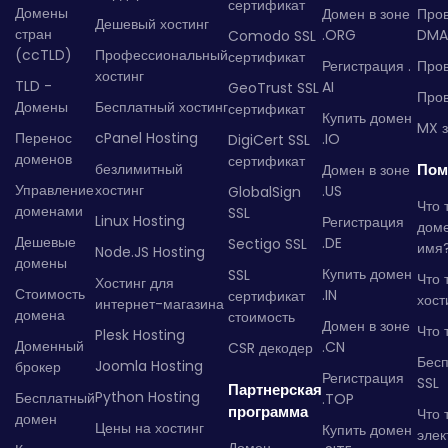
сертификат
Домены
Домен в зоне
Про
Дешевый хостинг
стран
.ORG
DMA
Comodo SSL
(ccTLD)
Профессиональный
сертификат
Регистрация .
Пров
хостинг
TLD -
AI
GeoTrust SSL
Пров
Домены
Бесплатный хостинг
сертификат
Купить домен
MX з
Перенос
cPanel Hosting
.IO
DigiCert SSL
доменов
сертификат
безлимитный
Пом
Домен в зоне
Управление
хостинг
.US
GlobalSign
Что 
доменами
SSL
Linux Hosting
Регистрация
дом
Дешевые
.DE
Sectigo SSL
имя
Node.JS Hosting
домены
Купить домен
SSL
Что 
Хостинг для
Стоимость
.IN
сертификат
хост
интернет-магазина
домена
стоимость
Домен в зоне
Что 
Plesk Hosting
Доменный
.CN
CSR декодер
Бес
Joomla Hosting
брокер
Регистрация
SSL
Партнерская
Python Hosting
Бесплатный
.TOP
программа
Что 
домен
Цены на хостинг
Купить домен
элек
Домен