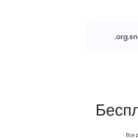
.org.sn
Бесп
Все 