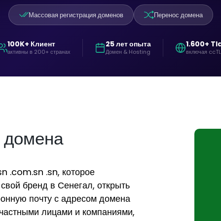
Массовая регистрация доменов
Перенос домена
100K+ Клиент
25 лет опыта
1.600+ Tl
активны в 200+ странах
Домен & Hosting
включая ccT
 домена
n .com.sn .sn, которое
 свой бренд в Сенегал, открыть
ронную почту с адресом домена
 частными лицами и компаниями,