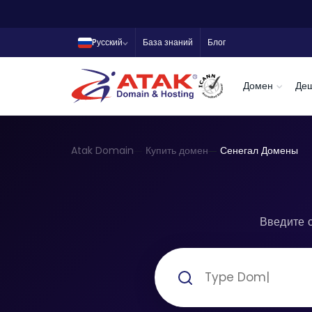
Pусский
База знаний
Блог
Домен
Де
Atak Domain
Купить домен
Сенегал Домены
Введите 