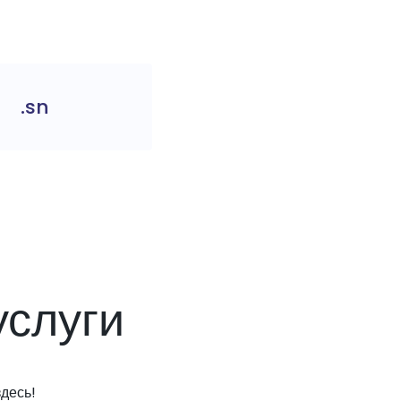
.sn
слуги
десь!