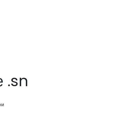
 .sn
ни