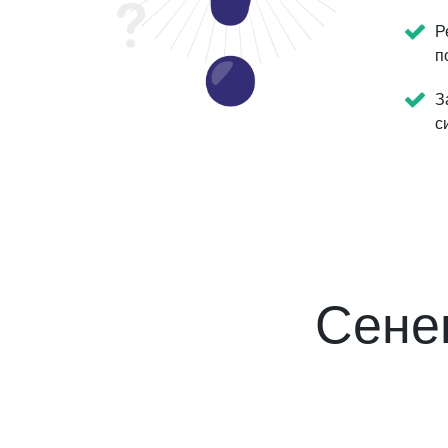
Р
п
З
с
Сене