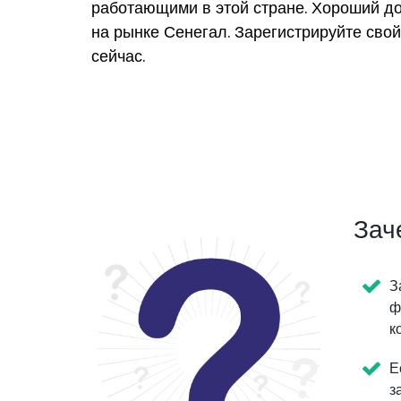
работающими в этой стране. Хороший д
на рынке Сенегал. Зарегистрируйте сво
сейчас.
Зач
З
ф
к
Е
з