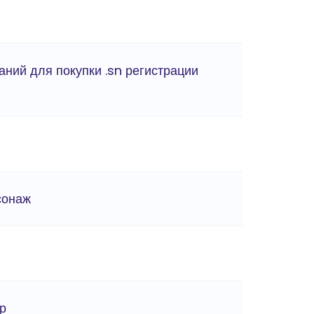
аний для покупки .sn регистрации
сонаж
ер