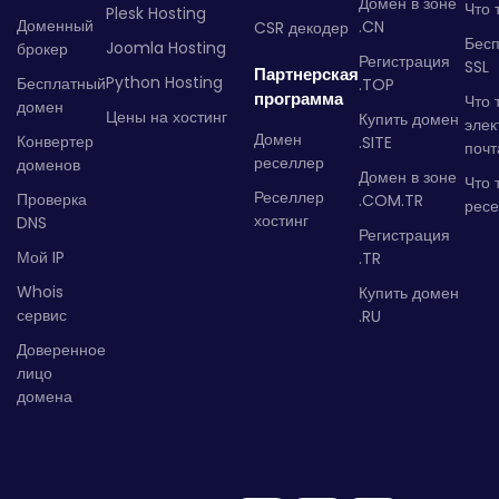
Домен в зоне
Что 
Plesk Hosting
Доменный
.CN
CSR декодер
Бес
Joomla Hosting
брокер
Регистрация
SSL
Партнерская
Python Hosting
Бесплатный
.TOP
программа
Что 
домен
Цены на хостинг
Купить домен
элек
Домен
Конвертер
.SITE
почт
реселлер
доменов
Домен в зоне
Что 
Реселлер
Проверка
.COM.TR
рес
хостинг
DNS
Регистрация
Мой IP
.TR
Whois
Купить домен
сервис
.RU
Доверенное
лицо
домена