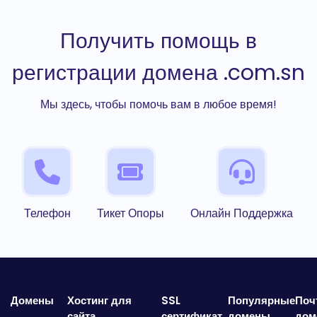
Получить помощь в
регистрации домена .com.sn
Мы здесь, чтобы помочь вам в любое время!
Телефон
Тикет Опоры
Онлайн Поддержка
Домены
Хостинг для
SSL
Популярные
Поч
сайта
сертификат
домены
дом