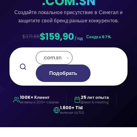
.COM.SN
Создайте локальное присутствие в Сенегал и
защитите свой бренд раньше конкурентов.
$159,90
$371.86
Скидка 57%
/ год
.com.sn
Подобрать
100K+ Клиент
25 лет опыта
активны в 200+ странах
Домен & Hosting
1.600+ Tld
включая ccTLD