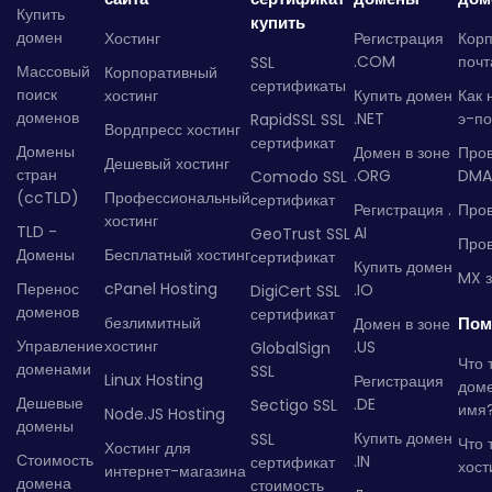
Купить
купить
домен
Хостинг
Регистрация
Кор
.COM
почт
SSL
Массовый
Корпоративный
сертификаты
поиск
хостинг
Купить домен
Как 
доменов
.NET
э-по
RapidSSL SSL
Вордпресс хостинг
сертификат
Домены
Домен в зоне
Про
Дешевый хостинг
стран
.ORG
DMA
Comodo SSL
(ccTLD)
Профессиональный
сертификат
Регистрация .
Пров
хостинг
TLD -
AI
GeoTrust SSL
Пров
Домены
Бесплатный хостинг
сертификат
Купить домен
MX з
Перенос
cPanel Hosting
.IO
DigiCert SSL
доменов
сертификат
безлимитный
Пом
Домен в зоне
Управление
хостинг
.US
GlobalSign
Что 
доменами
SSL
Linux Hosting
Регистрация
дом
Дешевые
.DE
Sectigo SSL
имя
Node.JS Hosting
домены
Купить домен
SSL
Что 
Хостинг для
Стоимость
.IN
сертификат
хост
интернет-магазина
домена
стоимость