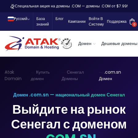
Специальная акция на домены .COM — домены .COM от $7.99!
Pусский
База
Блог
Войти В
Кампании
Поддержка
знаний
Систему
0
Домен
Дешевые домены
Atak
Купить
Сенегал
.com.sn
Domain
домен
Домены
Домен
Домен .com.sn — национальный домен Сенегал
Выйдите на рынок
Сенегал с доменом