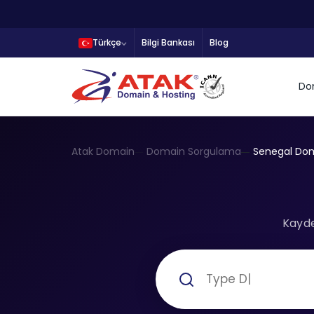
Türkçe
Bilgi Bankası
Blog
Do
Atak Domain
Domain Sorgulama
Senegal Dom
Kayde