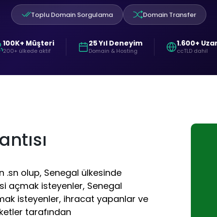
Toplu Domain Sorgulama
Domain Transfer
100K+ Müşteri
25 Yıl Deneyim
1.600+ Uza
200+ ülkede aktif
Domain & Hosting
ccTLD dahil
antısı
n .sn olup, Senegal ülkesinde
si açmak isteyenler, Senegal
ak isteyenler, ihracat yapanlar ve
ketler tarafından