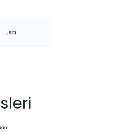
.sn
sleri
ada!