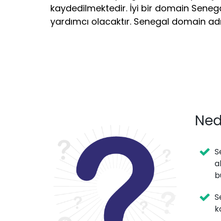
kaydedilmektedir. İyi bir domain Seneg
yardımcı olacaktır. Senegal domain adr
Ned
S
a
b
S
k