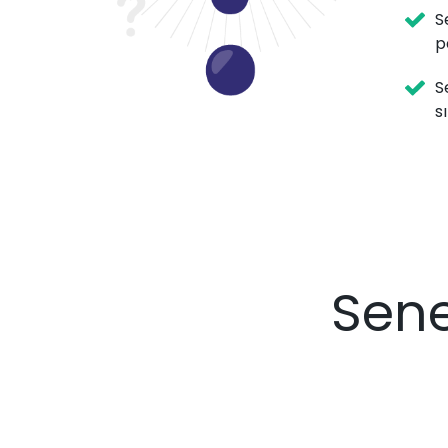
S
p
S
s
Sene