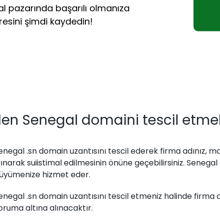
al pazarında başarılı olmanıza
esini şimdi kaydedin!
en Senegal domaini tescil etmeli
enegal .sn domain uzantısını tescil ederek firma adınız, m
lınarak suiistimal edilmesinin önüne geçebilirsiniz. Senegal
üyümenize hizmet eder.
enegal .sn domain uzantısını tescil etmeniz halinde firma
oruma altına alınacaktır.