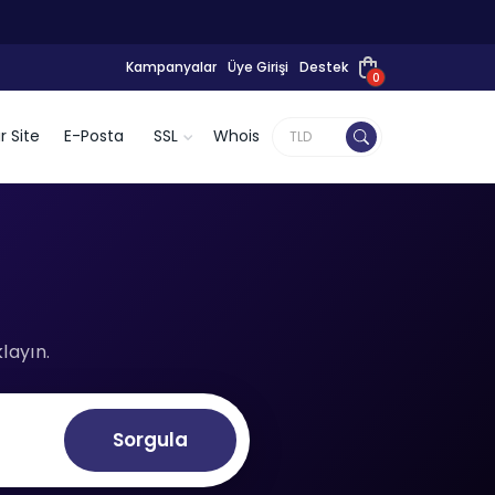
Kampanyalar
Üye Girişi
Destek
0
r Site
E-Posta
SSL
Whois
layın.
Sorgula