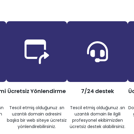
imi
Ücretsiz Yönlendirme
7/24 destek
Üc
sn
Tescil etmiş olduğunuz .sn
Tescil etmiş olduğunuz .sn
Do
n
uzantılı domain adresini
uzantılı domain ile ilgili
başka bir web siteye ücretsiz
profesyonel ekibimizden
yönlendirebilirsiniz.
ücretsiz destek alabilirsiniz.