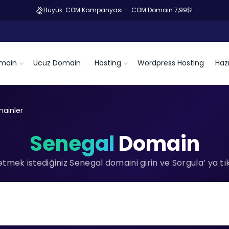
Büyük .COM Kampanyası – .COM Domain 7,99$!
main
Ucuz Domain
Hosting
Wordpress Hosting
Hazı
ainler
Senegal
Domain
tmek istediğiniz Senegal domaini girin ve Sorgula’ ya tık