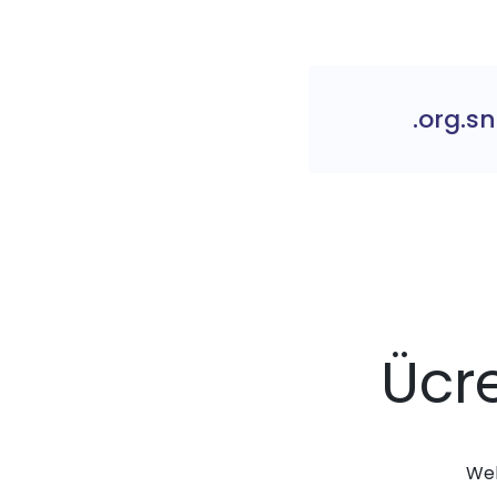
.org.sn
Ücre
Web