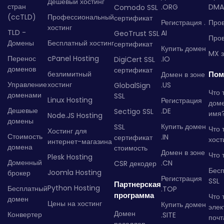
Дешевый хостинг
стран
.ORG
DMA
Comodo SSL
(ccTLD)
Профессиональный
сертификат
Регистрация .
Пров
хостинг
TLD -
AI
GeoTrust SSL
Пров
Домены
Бесплатный хостинг
сертификат
Купить домен
MX з
Перенос
cPanel Hosting
.IO
DigiCert SSL
доменов
сертификат
безлимитный
Пом
Домен в зоне
Управление
хостинг
.US
GlobalSign
Что 
доменами
SSL
Linux Hosting
Регистрация
дом
Дешевые
.DE
Sectigo SSL
имя
Node.JS Hosting
домены
Купить домен
SSL
Что 
Хостинг для
Стоимость
.IN
сертификат
хост
интернет-магазина
домена
стоимость
Домен в зоне
Что 
Plesk Hosting
Доменный
.CN
CSR декодер
Бес
Joomla Hosting
брокер
Регистрация
SSL
Партнерская
Python Hosting
Бесплатный
.TOP
программа
Что 
домен
Цены на хостинг
Купить домен
элек
Домен
Конвертер
.SITE
почт