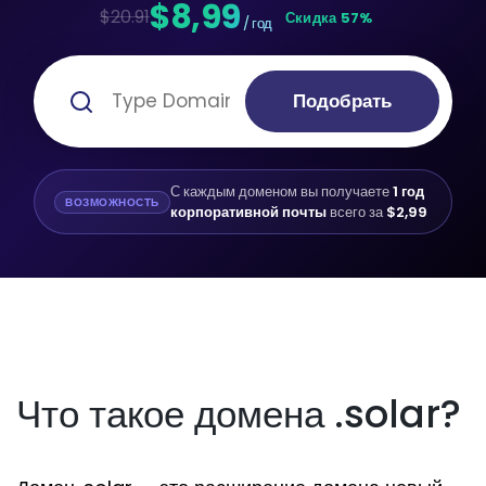
$8,99
$20.91
Скидка 57%
/ год
Подобрать
С каждым доменом вы получаете
1 год
ВОЗМОЖНОСТЬ
корпоративной почты
всего за
$2,99
Что такое домена .solar?