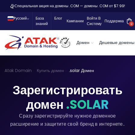
Специальная акция на домены .COM — домены .COM от $7.99!
Pусский
База
Блог
Войти В
Кампании
Поддержка
знаний
Систему
0
Домен
Дешевые домены
Atak Domain
Купить домен
.solar Домен
Зарегистрировать
домен
.SOLAR
Сразу зарегистрируйте нужное доменное
расширение и защитите свой бренд в интернете..