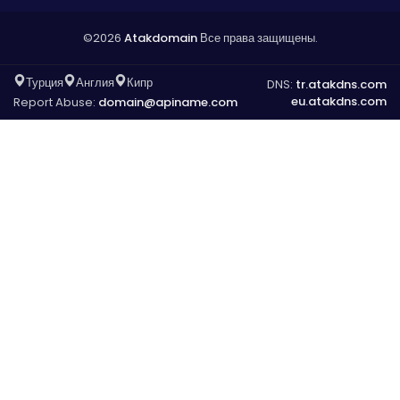
©2026
Atakdomain
Все права защищены.
Турция
Англия
Кипр
DNS:
tr.atakdns.com
eu.atakdns.com
Report Abuse:
domain@apiname.com