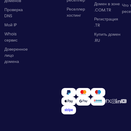
реселлер
доменов
Домен в зоне
Что 
Реселлер
Проверка
.COM.TR
рес
хостинг
DNS
Регистрация
Мой IP
.TR
Whois
Купить домен
сервис
.RU
Доверенное
лицо
домена