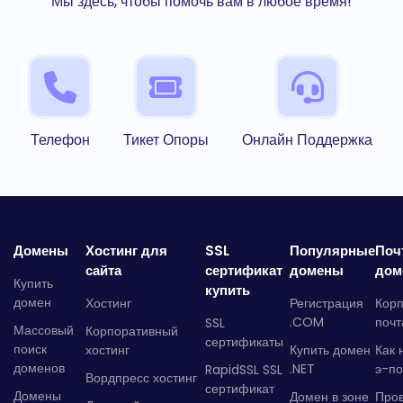
Мы здесь, чтобы помочь вам в любое время!
Телефон
Тикет Опоры
Онлайн Поддержка
Домены
Хостинг для
SSL
Популярные
Поч
сайта
сертификат
домены
дом
Купить
купить
домен
Хостинг
Регистрация
Кор
.COM
почт
SSL
Массовый
Корпоративный
сертификаты
поиск
хостинг
Купить домен
Как 
доменов
.NET
э-по
RapidSSL SSL
Вордпресс хостинг
сертификат
Домены
Домен в зоне
Про