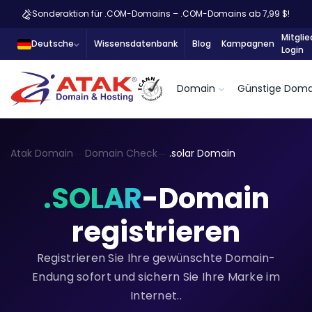
Sonderaktion für .COM-Domains – .COM-Domains ab 7,99 $!
Mitglie
Deutsche
Wissensdatenbank
Blog
Kampagnen
Login
Domain
Günstige Doma
Atak Domain
Domain Check
.solar Domain
.SOLAR
-Domain
registrieren
Registrieren Sie Ihre gewünschte Domain-
Endung sofort und sichern Sie Ihre Marke im
Internet..