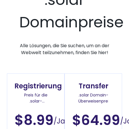
Domainpreise
Alle Lösungen, die Sie suchen, um an der
Webwelt teilzunehmen, finden Sie hier!
Registrierung
Transfer
Preis für die
.solar Domain-
.solar-
Überweisenpreis
Domainregistrierung
$8.99
$64.99
/Jahr
/J