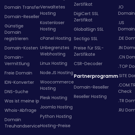
Zertifikat
Verwaltetes
.IO
Domain Transfer
Hosting
Domainr
DigiCert SSL
Domain-Reseller
Zertifikat
Kostenloser
.US
Günstige
Hosting
Domainr
GlobalSign SSL
Domain
cPanel Hosting
.DE Dom
registrieren
Sectigo SSL
Unbegrenztes
.IN Dom
Domain-Kosten
Preise für SSL-
Webhosting
Zertifikate
.CN Do
Domain-
Linux Hosting
Vermittlung
CSR-Decoder
.TOP D
Node.JS Hosting
Freie Domain
.SITE D
Partnerprogramm
Woocommerce
IDN-Konverter
.COM.T
Domain-Reseller
Hosting
Check
DNS-Suche
Reseller Hosting
Plesk Hosting
.TR Dom
Was ist meine ip
Joomla Hosting
.RU Dom
Whois-Abfrage
Python Hosting
Domain
Hosting-Preise
Treuhandservice