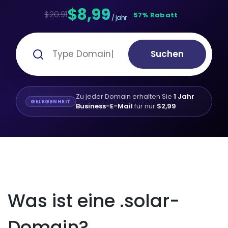
$8,99
$20.91
57% Rabatt
/ jahr
Suchen
Zu jeder Domain erhalten Sie
1 Jahr
GELEGENHEIT
Business-E-Mail
für nur
$2,99
Was ist eine .solar-
Domain?