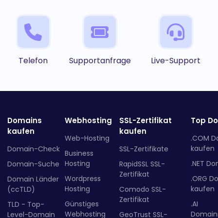
Telefon
Supportanfrage
Live-Support
Domains
Webhosting
SSL-Zertifikat
Top D
kaufen
kaufen
Web-Hosting
.COM D
kaufen
Domain-Check
SSL-Zertifikate
Business
Hosting
.NET Do
Domain-Suche
RapidSSL SSL-
Zertifikat
Wordpress
.ORG D
Domain Länder
Hosting
kaufen
(ccTLD)
Comodo SSL-
Zertifikat
Günstiges
.AI
TLD - Top-
Webhosting
Domainr
Level-Domain
GeoTrust SSL-