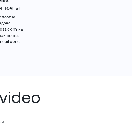
й почты
сплатно
адрес
ess.com на
ной почты,
mail.com.
video
ни