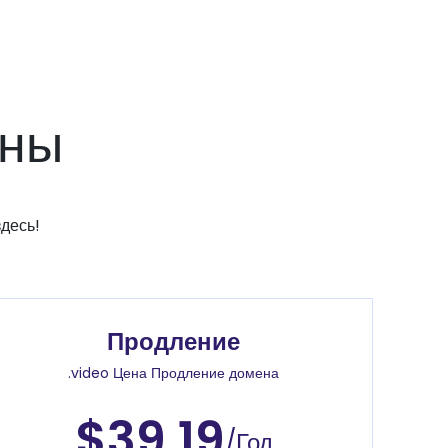
ены
десь!
Продление
.video Цена Продление домена
$39.19
/Год