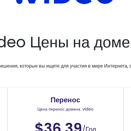
ideo Цены на дом
решения, которые вы ищете для участия в мире Интернета, з
Перенос
Цена перенос домена .video
$36.39
/Год