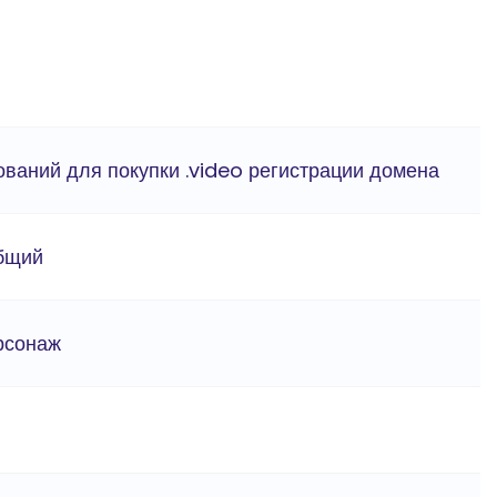
ований для покупки .video регистрации домена
бщий
ерсонаж