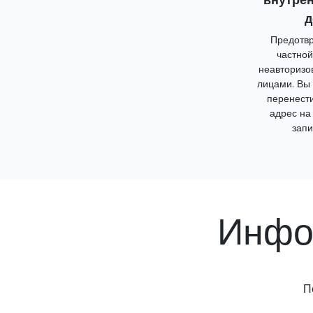
д
Предотвр
частной
неавторизо
лицами. Вы
перенест
адрес на
запи
Инфо
П