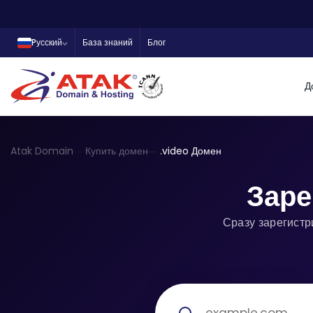
Pусский
База знаний
Блог
Д
Atak Domain
Купить домен
.video Домен
Заре
Сразу зарегистр