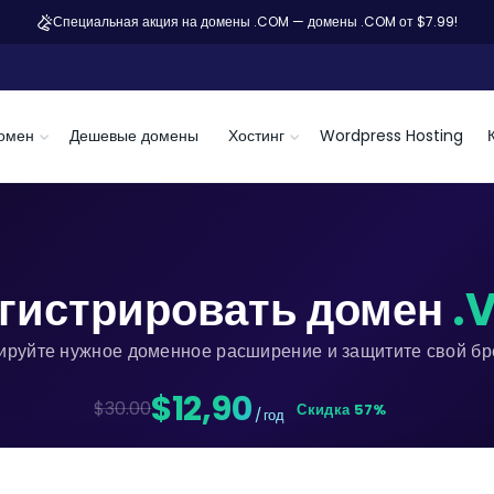
Специальная акция на домены .COM — домены .COM от $7.99!
омен
Дешевые домены
Хостинг
Wordpress Hosting
гистрировать домен
.
ируйте нужное доменное расширение и защитите свой бре
$12,90
$30.00
Скидка 57%
/ год