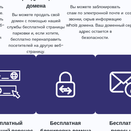
домена
ть
Вы можете заблокировать
е.
спам по электронной почте и
со
Вы можете продать свой
ть
звонки, скрыв информацию
домен с помощью нашей
еб-
whois домена. Ваш доменный
се
службы бесплатной страницы
адрес остается в
парковки и, если хотите,
я
безопасности.
бесплатно перенаправить
посетителей на другую веб-
страницу.
платный
Бесплатная
Беспла
нний перенос
блокировка домена
пересы