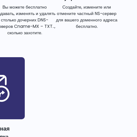
Вы можете бесплатно
Создайте, измените или
здавать, изменять и удалять
отмените частный NS-сервер
столько дочерних DNS-
для вашего доменного адреса
рверов Cname-MX – TXT..,
бесплатно.
сколько захотите.
тная
лка