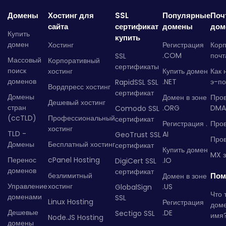
Домены
Хостинг для
SSL
Популярные
Поч
сайта
сертификат
домены
дом
Купить
купить
домен
Хостинг
Регистрация
Кор
.COM
почт
SSL
Массовый
Корпоративный
сертификаты
поиск
хостинг
Купить домен
Как 
доменов
.NET
э-по
RapidSSL SSL
Вордпресс хостинг
сертификат
Домены
Домен в зоне
Про
Дешевый хостинг
стран
.ORG
DMA
Comodo SSL
(ccTLD)
Профессиональный
сертификат
Регистрация .
Пров
хостинг
TLD -
AI
GeoTrust SSL
Пров
Домены
Бесплатный хостинг
сертификат
Купить домен
MX з
Перенос
cPanel Hosting
.IO
DigiCert SSL
доменов
сертификат
безлимитный
Пом
Домен в зоне
Управление
хостинг
.US
GlobalSign
Что 
доменами
SSL
Linux Hosting
Регистрация
дом
Дешевые
.DE
Sectigo SSL
имя
Node.JS Hosting
домены