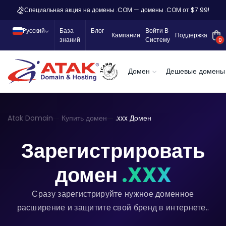
Специальная акция на домены .COM — домены .COM от $7.99!
Pусский
База
Блог
Войти В
Кампании
Поддержка
знаний
Систему
0
Домен
Дешевые домены
Atak Domain
Купить домен
.xxx Домен
Зарегистрировать
домен
.XXX
Сразу зарегистрируйте нужное доменное
расширение и защитите свой бренд в интернете..