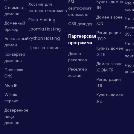
Купить домен
SSL
Что 
Хостинг для
Стоимость
.IN
сертификат
хост
интернет-магазина
домена
стоимость
Домен в зоне
Что 
Plesk Hosting
Доменный
.CN
CSR декодер
Бес
Joomla Hosting
брокер
Регистрация
SSL
Партнерская
Python Hosting
Бесплатный
.TOP
программа
Что 
домен
Цены на хостинг
Купить домен
элек
Домен
Конвертер
.SITE
почт
реселлер
доменов
Домен в зоне
Что 
Реселлер
Проверка
.COM.TR
рес
хостинг
DNS
Регистрация
Мой IP
.TR
Whois
Купить домен
сервис
.RU
Доверенное
лицо
домена