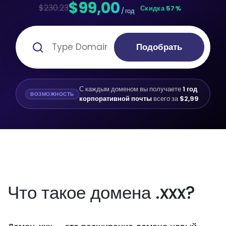
$99,00
$230.23
Скидка 57%
/ год
Подобрать
С каждым доменом вы получаете
1 год
ВОЗМОЖНОСТЬ
корпоративной почты
всего за
$2,99
Что такое домена .xxx?