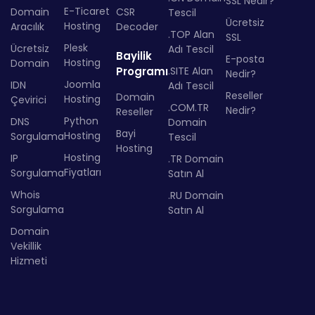
SSL Nedir?
E-Ticaret
Domain
CSR
Tescil
Ücretsiz
Hosting
Aracılık
Decoder
.TOP Alan
SSL
Plesk
Ücretsiz
Adı Tescil
Bayilik
E-posta
Hosting
Domain
Programı
.SITE Alan
Nedir?
Joomla
IDN
Adı Tescil
Reseller
Domain
Hosting
Çevirici
.COM.TR
Nedir?
Reseller
Python
DNS
Domain
Bayi
Hosting
Sorgulama
Tescil
Hosting
Hosting
IP
.TR Domain
Fiyatları
Sorgulama
Satın Al
Whois
.RU Domain
Sorgulama
Satın Al
Domain
Vekillik
Hizmeti