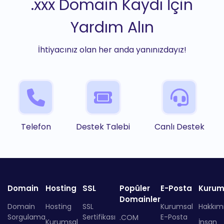
.xxx Domain Kaydı İçin
Yardım Alın
İhtiyacınız olan her anda yanınızdayız!
Telefon
Destek Talebi
Canlı Destek
Domain
Hosting
SSL
Popüler
E-Posta
Kurum
Domainler
Domain
Hosting
SSL
Kurumsal
Hakkım
Sorgulama
Sertifikası
E-Posta
.COM
Kurumsal
İnsan