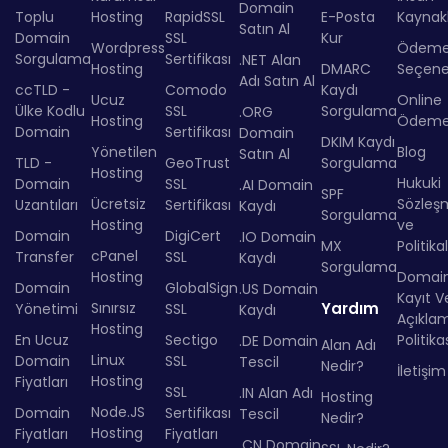
Domain
Toplu
Hosting
RapidSSL
E-Posta
Kaynakl
Satın Al
Domain
SSL
Kur
Wordpress
Ödem
Sorgulama
Sertifikası
.NET Alan
Hosting
DMARC
Seçenek
Adı Satın Al
ccTLD -
Comodo
Kaydı
Ucuz
Online
Ülke Kodlu
SSL
Sorgulama
.ORG
Hosting
Ödem
Domain
Sertifikası
Domain
DKIM Kaydı
Yönetilen
Blog
Satın Al
TLD -
GeoTrust
Sorgulama
Hosting
Hukuki
Domain
SSL
.AI Domain
SPF
Ücretsiz
Sözleş
Uzantıları
Sertifikası
Kaydı
Sorgulama
Hosting
ve
Domain
DigiCert
.IO Domain
MX
Politika
cPanel
Transfer
SSL
Kaydı
Sorgulama
Hosting
Domai
Domain
GlobalSign
.US Domain
Kayıt Ve
Sınırsız
Yardım
Yönetimi
SSL
Kaydı
Açıkla
Hosting
En Ucuz
Sectigo
Politika
.DE Domain
Alan Adı
Linux
Domain
SSL
Tescil
Nedir?
İletişim
Hosting
Fiyatları
SSL
.IN Alan Adı
Hosting
Node.JS
Domain
Sertifikası
Tescil
Nedir?
Hosting
Fiyatları
Fiyatları
.CN Domain