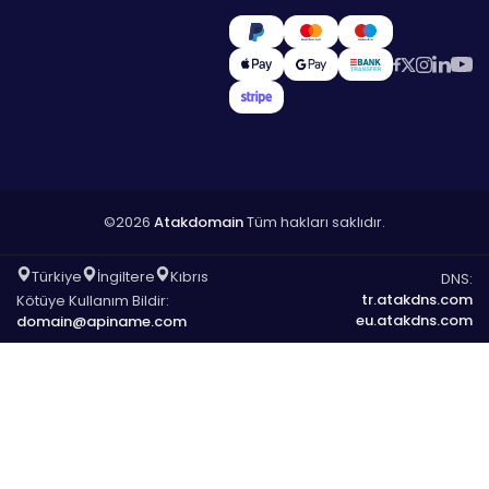
©2026
Atakdomain
Tüm hakları saklıdır.
Türkiye
İngiltere
Kıbrıs
DNS:
tr.atakdns.com
Kötüye Kullanım Bildir:
eu.atakdns.com
domain@apiname.com