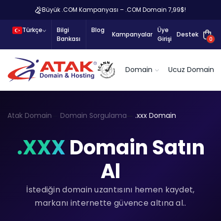
Büyük .COM Kampanyası – .COM Domain 7,99$!
Türkçe
Bilgi
Blog
Üye
Kampanyalar
Destek
Bankası
Girişi
0
Domain
Ucuz Domain
Atak Domain
Domain Sorgulama
.xxx Domain
.XXX
Domain Satın
Al
İstediğin domain uzantısını hemen kaydet,
markanı internette güvence altına al..