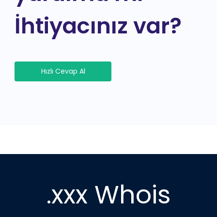
İhtiyacınız var?
Hızlı Cevap Al
.xxx Whois