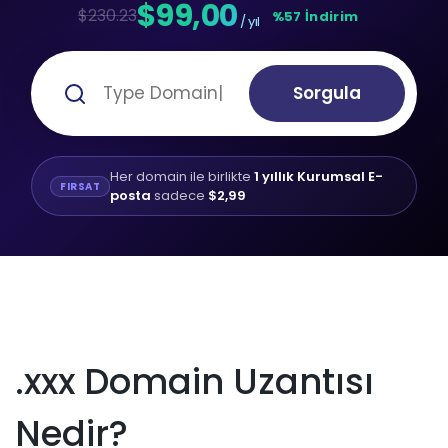
$99,00
$230.23
%57 İndirim
/ yıl
Sorgula
Her domain ile birlikte
1 yıllık Kurumsal E-
FIRSAT
posta
sadece
$2,99
.xxx Domain Uzantısı
Nedir?