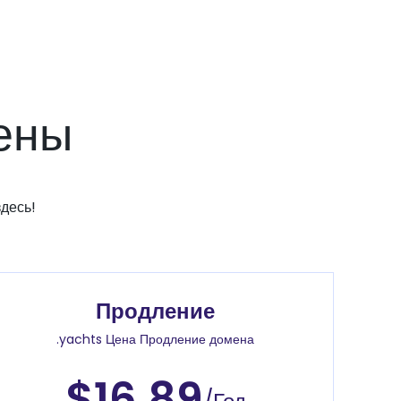
ены
десь!
Продление
.yachts Цена Продление домена
$16.89