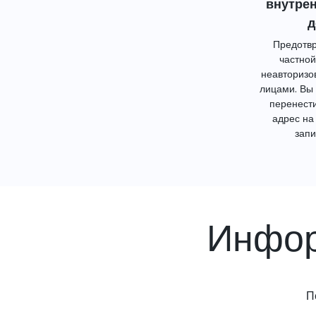
внутре
д
Предотвр
частной
неавторизо
лицами. Вы
перенест
адрес на
запи
Инфор
П