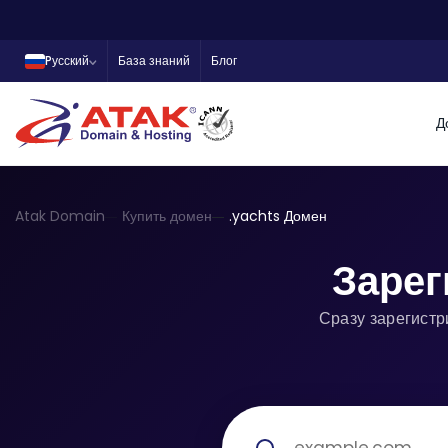
Pусский
База знаний
Блог
Д
Atak Domain
Купить домен
.yachts Домен
Зарег
Сразу зарегистр