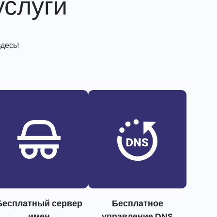
слуги
десь!
Бесплатный сервер
Бесплатное
имен
управление DNS