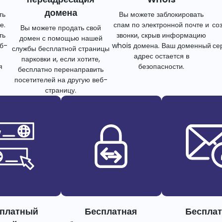
домена
ть
Вы можете заблокировать
е.
спам по электронной почте и
со
Вы можете продать свой
ть
звонки, скрыв информацию
домен с помощью нашей
еб-
whois домена. Ваш доменный
се
службы бесплатной страницы
адрес остается в
парковки и, если хотите,
я
безопасности.
бесплатно перенаправить
посетителей на другую веб-
страницу.
платный
Бесплатная
Беспла