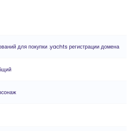
ований для покупки .yachts регистрации домена
бщий
ерсонаж