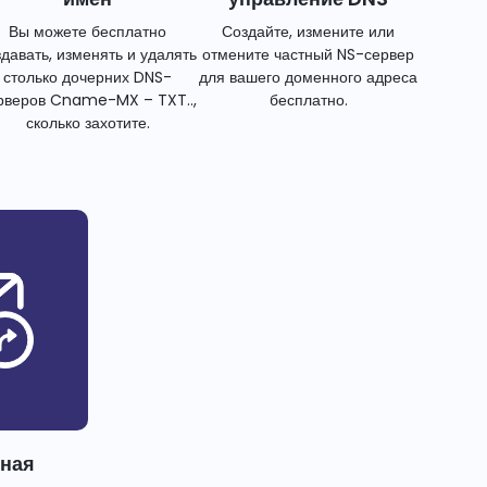
Вы можете бесплатно
Создайте, измените или
здавать, изменять и удалять
отмените частный NS-сервер
столько дочерних DNS-
для вашего доменного адреса
рверов Cname-MX – TXT..,
бесплатно.
сколько захотите.
тная