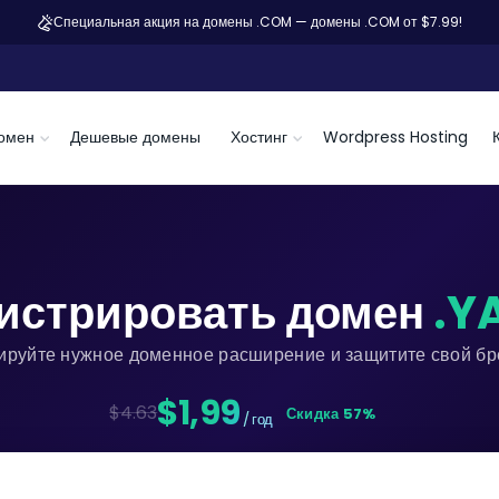
Специальная акция на домены .COM — домены .COM от $7.99!
омен
Дешевые домены
Хостинг
Wordpress Hosting
истрировать домен
.Y
ируйте нужное доменное расширение и защитите свой бре
$1,99
$4.63
Скидка 57%
/ год