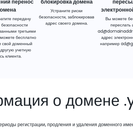
нний перенос
блокировка домена
пересы
омена
электронно
Устраните риски
безопасности, заблокировав
атите передачу
Вы можете бе
адрес своего домена.
 безопасности
переслать 
ванными третьими
ad@domainaddr
 можете бесплатно
адрес электрон
и свой доменный
например ad@g
 другую учетную
сь клиента.
мация о домене .
ериоды регистрации, продления и удаления доменного име