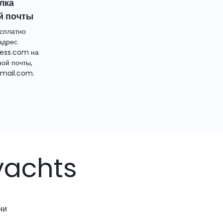
лка
й почты
сплатно
адрес
ess.com на
ной почты,
mail.com.
yachts
ни