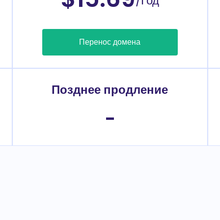
/Год
Перенос домена
Позднее продление
-