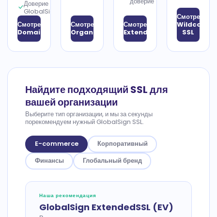
доверие
Доверие
GlobalSign
Смотреть
Смотреть
Смотреть
Смотреть
Wildcard
DomainSSL
OrganizationSSL
ExtendedSSL
SSL
Найдите подходящий SSL для
вашей организации
Выберите тип организации, и мы за секунды
порекомендуем нужный GlobalSign SSL.
E-commerce
Корпоративный
Финансы
Глобальный бренд
Наша рекомендация
GlobalSign ExtendedSSL (EV)