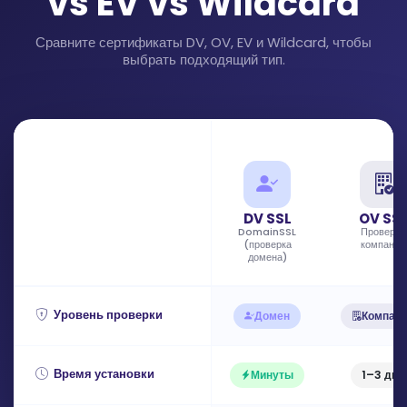
vs EV vs Wildcard
Сравните сертификаты DV, OV, EV и Wildcard, чтобы
выбрать подходящий тип.
DV SSL
OV SS
DomainSSL
Проверка
(проверка
компании
домена)
Уровень проверки
Домен
Компан
Время установки
Минуты
1–3 дня