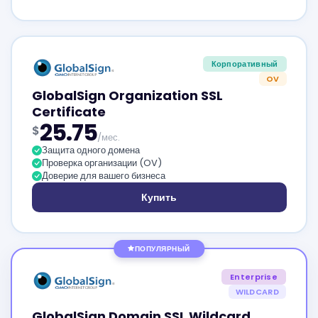
Корпоративный
OV
GlobalSign Organization SSL
Certificate
25.75
$
/мес.
Защита одного домена
Проверка организации (OV)
Доверие для вашего бизнеса
Купить
ПОПУЛЯРНЫЙ
Enterprise
WILDCARD
GlobalSign Domain SSL Wildcard