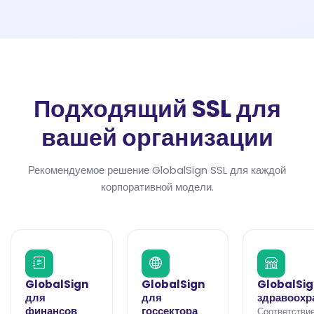
Подходящий SSL для
вашей организации
Рекомендуемое решение GlobalSign SSL для каждой
корпоративной модели.
GlobalSign
GlobalSign
GlobalSig
для
для
здравоохр
финансов
госсектора
Соответствие