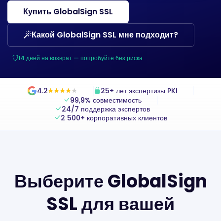
Купить GlobalSign SSL
Какой GlobalSign SSL мне подходит?
14 дней на возврат — попробуйте без риска
4.2
25+ лет экспертизы PKI
★
★
★
★
★
★
★
★
★
★
99,9% совместимость
24/7 поддержка экспертов
2 500+ корпоративных клиентов
Выберите GlobalSign
SSL для вашей