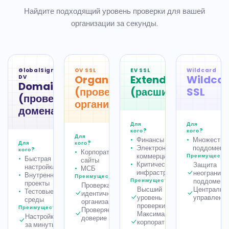
Найдите подходящий уровень проверки для вашей
организации за секунды.
GlobalSign
OV SSL
EV SSL
Wildcard
OrganizationSSL
ExtendedSSL
Wildca
DV
DomainSSL
(проверка
(расширенная)
SSL
(проверка
организации)
домена)
Для
Для
кого?
кого?
Для
Финансы
Множество
Для
кого?
Электронная
поддомено
кого?
Корпоративные
коммерция
Преимуществ
Быстрая
сайты
Критическая
Защита
настройка
МСБ
инфраструктура
неограниче
Внутренние
Преимущества
Преимущества
поддомено
проекты
Проверка
Высший
Централиз
Тестовые
идентичности
уровень
управлени
среды
организации
проверки
Преимущества
Проверяемое
Максимальное
Настройка
доверие
корпоративное
за минуты