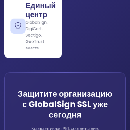
Единый
центр
GlobalSign,
DigiCert,
Sectigo,
GeoTrust
вместе
Защитите организацию
с GlobalSign SSL уже
сегодня
Корпоративная PKI, соответствие,