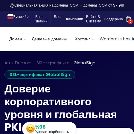
Специальная акция на домены .COM — домены .COM от $7.99!
Pусский
База
Блог
Войти В
Кампании
Поддержка
знаний
Систему
0
Домен
Дешевые домены
Хостинг
Wordpress Hosti
Atak Domain
SSL-сертификат
GlobalSign
SSL-сертификат GlobalSign
Доверие
корпоративного
уровня и глобальная
PKI
%98
Удовлетворённость