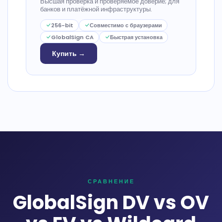
Высшая проверка и проверяемое доверие; для
банков и платёжной инфраструктуры.
256-bit
Совместимо с браузерами
GlobalSign CA
Быстрая установка
Купить →
СРАВНЕНИЕ
GlobalSign DV vs OV