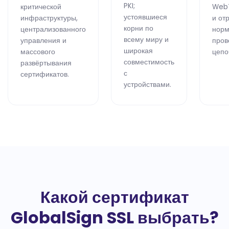
PKI;
критической
WebT
устоявшиеся
инфраструктуры,
и от
корни по
централизованного
норм
всему миру и
управления и
пров
широкая
массового
цепо
совместимость
развёртывания
с
сертификатов.
устройствами.
Какой сертификат
GlobalSign SSL выбрать?