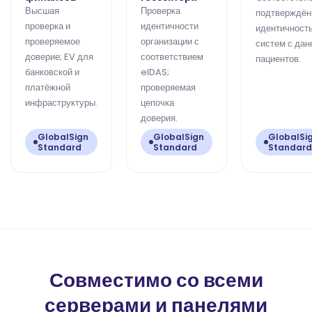
Высшая
Проверка
подтверждён
проверка и
идентичности
идентичност
проверяемое
организации с
систем с да
доверие; EV для
соответствием
пациентов.
банковской и
eIDAS;
платёжной
проверяемая
инфраструктуры.
цепочка
доверия.
GlobalSign
GlobalSign
GlobalSi
Standard
Standard
Standard
Совместимо со всеми
серверами и панелями