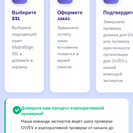
Выберите
Оформите
Подтвердит
SSL
заказ
Завершите
Выберите
Завершите
проверку
подходящий
оплату;
домена для D
пакет
заказ
или проверку
GlobalSign
мгновенно
идентичности
SSL и
появится в
организации
добавьте в
вашей
для OV/EV с
корзину.
панели.
нашей
командой
экспертов.
Доверьте нам процесс корпоративной
проверки!
Наша команда экспертов ведёт шаги проверки
OV/EV и корпоративной проверки от начала до