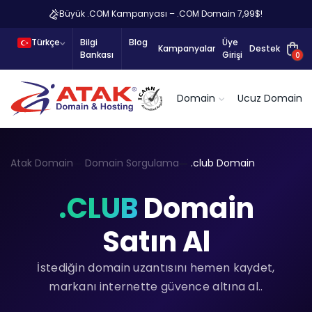
Büyük .COM Kampanyası – .COM Domain 7,99$!
Türkçe
Bilgi
Blog
Üye
Kampanyalar
Destek
Bankası
Girişi
0
Domain
Ucuz Domain
Atak Domain
Domain Sorgulama
.club Domain
.CLUB
Domain
Satın Al
İstediğin domain uzantısını hemen kaydet,
markanı internette güvence altına al..