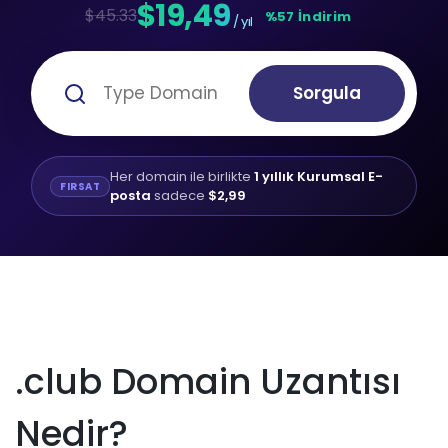
$19,49
$45.33
%57 İndirim
/ yıl
Sorgula
Her domain ile birlikte
1 yıllık Kurumsal E-
FIRSAT
posta
sadece
$2,99
.club Domain Uzantısı
Nedir?