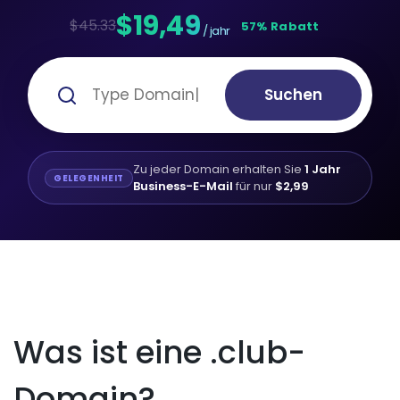
$19,49
$45.33
57% Rabatt
/ jahr
Suchen
Zu jeder Domain erhalten Sie
1 Jahr
GELEGENHEIT
Business-E-Mail
für nur
$2,99
Was ist eine .club-
Domain?