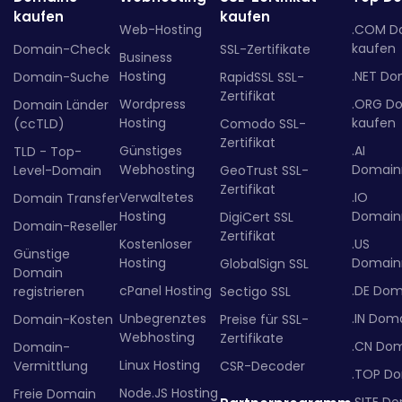
kaufen
kaufen
Web-Hosting
.COM D
kaufen
Domain-Check
SSL-Zertifikate
Business
Hosting
.NET Do
Domain-Suche
RapidSSL SSL-
Zertifikat
Wordpress
.ORG D
Domain Länder
Hosting
kaufen
(ccTLD)
Comodo SSL-
Zertifikat
Günstiges
.AI
TLD - Top-
Webhosting
Domainr
Level-Domain
GeoTrust SSL-
Zertifikat
Verwaltetes
.IO
Domain Transfer
Hosting
Domainr
DigiCert SSL
Domain-Reseller
Zertifikat
Kostenloser
.US
Günstige
Hosting
Domainr
GlobalSign SSL
Domain
cPanel Hosting
.DE Dom
registrieren
Sectigo SSL
Unbegrenztes
.IN Dom
Domain-Kosten
Preise für SSL-
Webhosting
Zertifikate
.CN Do
Domain-
Linux Hosting
Vermittlung
CSR-Decoder
.TOP D
Node.JS Hosting
Freie Domain