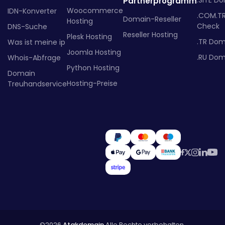
.SITE D
Partnerprogramm
Woocommerce
IDN-Konverter
.COM.T
Domain-Reseller
Hosting
Check
DNS-Suche
Reseller Hosting
Plesk Hosting
.TR Dom
Was ist meine ip
Joomla Hosting
.RU Dom
Whois-Abfrage
Python Hosting
Domain
Hosting-Preise
Treuhandservice
©2026
Atakdomain
Alle Rechte vorbehalten.