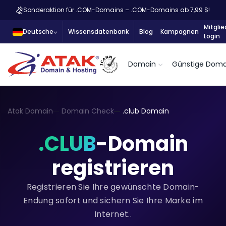
Sonderaktion für .COM-Domains – .COM-Domains ab 7,99 $!
Mitglie
Deutsche
Wissensdatenbank
Blog
Kampagnen
Login
Domain
Günstige Doma
Atak Domain
Domain Check
.club Domain
.CLUB
-Domain
registrieren
Registrieren Sie Ihre gewünschte Domain-
Endung sofort und sichern Sie Ihre Marke im
Internet..