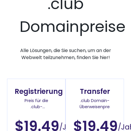
.club
Domainpreise
Alle Lösungen, die Sie suchen, um an der
Webwelt teilzunehmen, finden Sie hier!
Registrierung
Transfer
Preis für die
.club Domain-
.club-
Überweisenpreis
Domainregistrierung
$19.49
$19.49
/Jahr
/Ja