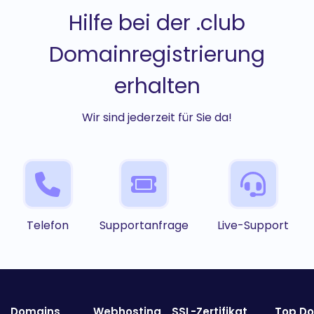
Hilfe bei der .club
Domainregistrierung
erhalten
Wir sind jederzeit für Sie da!
Telefon
Supportanfrage
Live-Support
Domains
Webhosting
SSL-Zertifikat
Top D