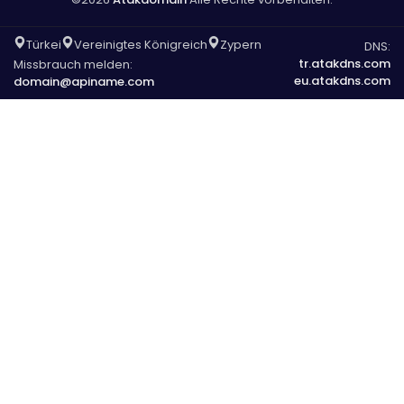
Türkei
Vereinigtes Königreich
Zypern
DNS:
tr.atakdns.com
Missbrauch melden:
eu.atakdns.com
domain@apiname.com