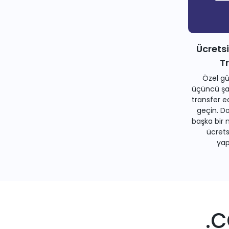
Ücrets
T
Özel gü
üçüncü şah
transfer e
geçin. Do
başka bir 
ücrets
yapa
.