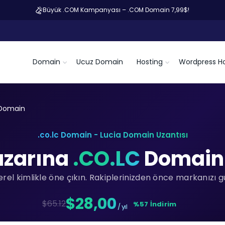
Büyük .COM Kampanyası – .COM Domain 7,99$!
Domain
Ucuz Domain
Hosting
Wordpress Ho
 Domain
.co.lc Domain - Lucia Domain Uzantısı
azarına
.CO.LC
Domain i
rel kimlikle öne çıkın. Rakiplerinizden önce markanızı g
$28,00
$65.12
%57 İndirim
/ yıl