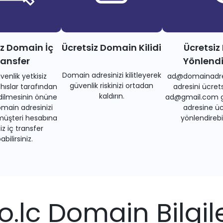
iz Domain İç
Ücretsiz Domain Kilidi
Ücretsiz
ransfer
Yönlend
Domain adresinizi kilitleyerek
venlik yetkisiz
ad@domainadre
güvenlik riskinizi ortadan
ıslar tarafından
adresini ücrets
kaldırın.
dilmesinin önüne
ad@gmail.com gi
main adresinizi
adresine üc
müşteri hesabına
yönlendirebil
iz iç transfer
bilirsiniz.
co.lc Domain Bilgile