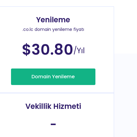
Yenileme
.co.lc domain yenileme fiyatı
$30.80
/Yıl
Domain Yenileme
Vekillik Hizmeti
-