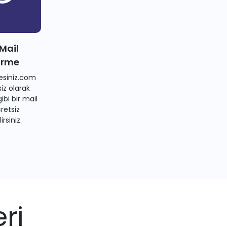
 Mail
irme
siniz.com
iz olarak
bi bir mail
retsiz
irsiniz.
ri