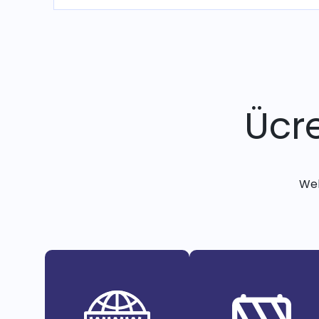
Ücre
Web