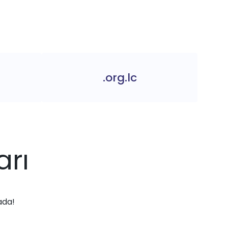
.org.lc
arı
ada!