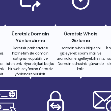
Ücretsiz Domain
Ücretsiz Whois
Yönlendirme
Gizleme
Ücretsiz park sayfası
Domain whois bilgilerini
İs
iz.
hizmetimizle domain
gizleyerek spam mail ve
satışınızı yapabilir ve
aramaları engelleyebilirsiniz.
su
sı
isterseniz ziyaretçileri başka
Domain adresiniz güvende
ol
niz
bir web sayfasına ücretsiz
kalır.
iz.
yönlendirebilirsiniz.