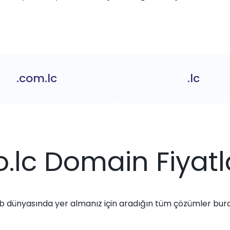
.com.lc
.lc
o.lc Domain Fiyatl
 dünyasında yer almanız için aradığın tüm çözümler bur