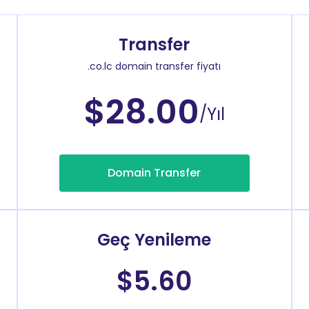
Transfer
.co.lc domain transfer fiyatı
$28.00
/Yıl
Domain Transfer
Geç Yenileme
$5.60