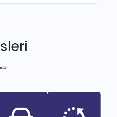
sleri
ada!