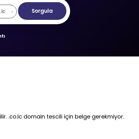
Sorgula
.lc
ntı
ir. .co.lc domain tescili için belge gerekmiyor.