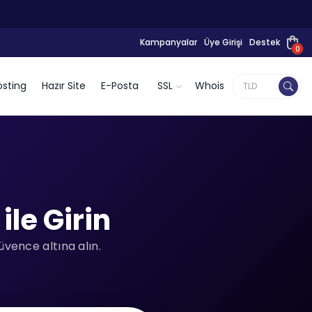
Kampanyalar
Üye Girişi
Destek
0
sting
Hazır Site
E-Posta
SSL
Whois
le Girin
üvence altına alın.