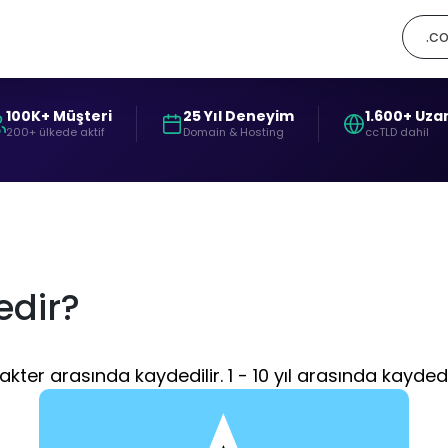
.co
100K+ Müşteri
25 Yıl Deneyim
1.600+ Uza
200+ ülkede aktif
Domain & Hosting
ccTLD dahil
edir?
kter arasında kaydedilir. 1 - 10 yıl arasında kaydedil