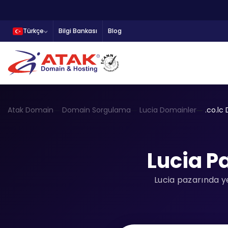
Türkçe
Bilgi Bankası
Blog
Atak Domain
Domain Sorgulama
Lucia Domainler
.co.lc
Lucia P
Lucia pazarında ye