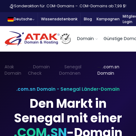
Sonderaktion für .COM-Domains – .COM-Domains ab 7,99 $!
Mitglie
Deutsche
Wissensdatenbank
Blog
Kampagnen
Login
Domain
Günstige Doma
Atak
Domain
Senegal
.com.sn
Domain
Check
Domänen
Domain
.com.sn Domain - Senegal Länder-Domain
Den Markt in
Senegal mit einer
.COM.SN
-Domain