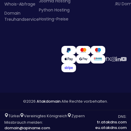
Joomla Hosting
.RU Dom
Whois-Abfrage
Python Hosting
Domain
Hosting-Preise
Treuhandservice
©2026
Atakdomain
Alle Rechte vorbehalten.
Türkei
Vereinigtes Königreich
Zypern
DNS:
tr.atakdns.com
Missbrauch melden:
eu.atakdns.com
domain@apiname.com