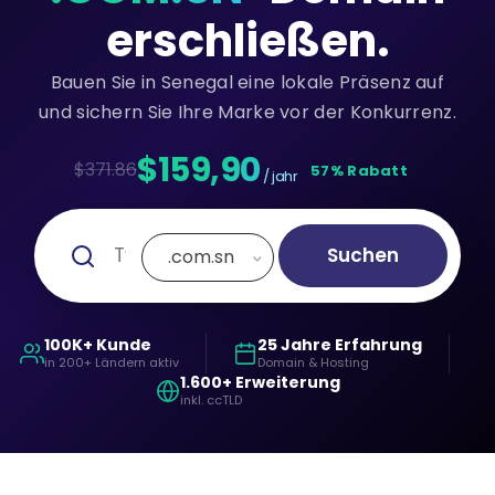
erschließen.
Bauen Sie in Senegal eine lokale Präsenz auf
und sichern Sie Ihre Marke vor der Konkurrenz.
$159,90
$371.86
57% Rabatt
/ jahr
Suchen
.com.sn
100K+ Kunde
25 Jahre Erfahrung
in 200+ Ländern aktiv
Domain & Hosting
1.600+ Erweiterung
inkl. ccTLD