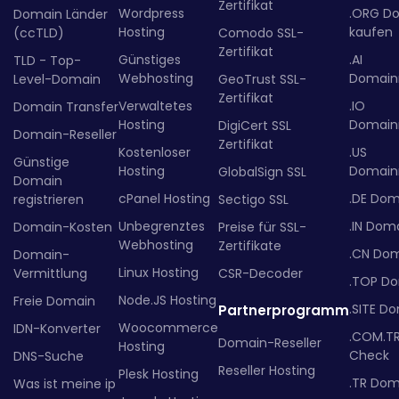
Zertifikat
Wordpress
.ORG D
Domain Länder
Hosting
kaufen
(ccTLD)
Comodo SSL-
Zertifikat
Günstiges
.AI
TLD - Top-
Webhosting
Domainr
Level-Domain
GeoTrust SSL-
Zertifikat
Verwaltetes
.IO
Domain Transfer
Hosting
Domainr
DigiCert SSL
Domain-Reseller
Zertifikat
Kostenloser
.US
Günstige
Hosting
Domainr
GlobalSign SSL
Domain
cPanel Hosting
.DE Dom
registrieren
Sectigo SSL
Unbegrenztes
.IN Dom
Domain-Kosten
Preise für SSL-
Webhosting
Zertifikate
.CN Do
Domain-
Linux Hosting
Vermittlung
CSR-Decoder
.TOP D
Node.JS Hosting
Freie Domain
.SITE D
Partnerprogramm
Woocommerce
IDN-Konverter
.COM.T
Domain-Reseller
Hosting
Check
DNS-Suche
Reseller Hosting
Plesk Hosting
.TR Dom
Was ist meine ip