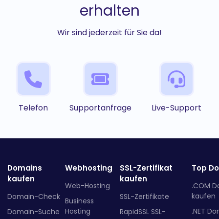
erhalten
Wir sind jederzeit für Sie da!
Telefon
Supportanfrage
Live-Support
Domains
Webhosting
SSL-Zertifikat
Top D
kaufen
kaufen
Web-Hosting
.COM D
kaufen
Domain-Check
SSL-Zertifikate
Business
Hosting
.NET Do
Domain-Suche
RapidSSL SSL-