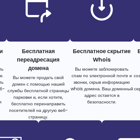
и
Бесплатная
Бесплатное скрытие
переадресация
Whois
домена
ть
Вы можете заблокировать
е.
спам по электронной почте и
со
Вы можете продать свой
ть
звонки, скрыв информацию
домен с помощью нашей
еб-
whois домена. Ваш доменный
се
службы бесплатной страницы
адрес остается в
парковки и, если хотите,
я
безопасности.
бесплатно перенаправить
посетителей на другую веб-
страницу.