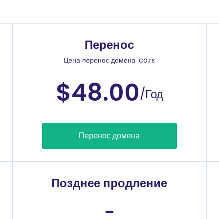
Перенос
Цена перенос домена .co.rs
$48.00
/Год
Перенос домена
Позднее продление
-