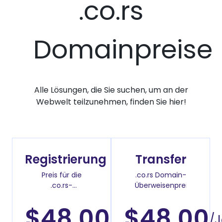
.co.rs
Domainpreise
Alle Lösungen, die Sie suchen, um an der
Webwelt teilzunehmen, finden Sie hier!
Registrierung
Transfer
Preis für die
.co.rs Domain-
.co.rs-
Überweisenpreis
Domainregistrierung
$48.00
$48.00
/Jahr
/J