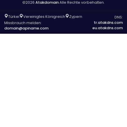
©2026
Atakdomain
Alle Rechte vorbehalten.
Türkei
Vereinigtes Königreich
Zypern
DNS:
tr.atakdns.com
Missbrauch melden:
eu.atakdns.com
domain@apiname.com