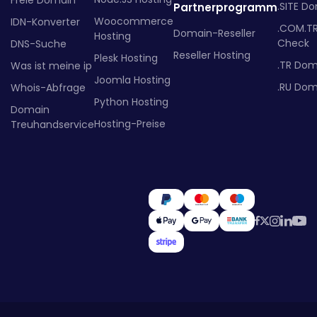
Freie Domain
.SITE D
Partnerprogramm
Woocommerce
IDN-Konverter
.COM.T
Domain-Reseller
Hosting
Check
DNS-Suche
Reseller Hosting
Plesk Hosting
.TR Dom
Was ist meine ip
Joomla Hosting
.RU Dom
Whois-Abfrage
Python Hosting
Domain
Hosting-Preise
Treuhandservice