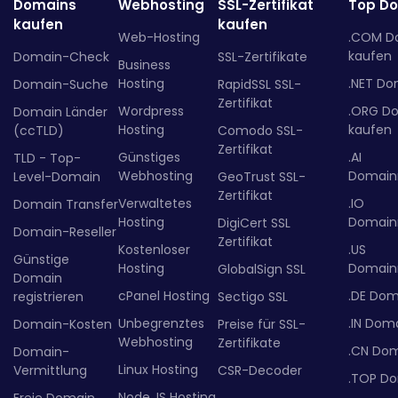
Domains
Webhosting
SSL-Zertifikat
Top D
kaufen
kaufen
Web-Hosting
.COM D
kaufen
Domain-Check
SSL-Zertifikate
Business
Hosting
.NET Do
Domain-Suche
RapidSSL SSL-
Zertifikat
Wordpress
.ORG D
Domain Länder
Hosting
kaufen
(ccTLD)
Comodo SSL-
Zertifikat
Günstiges
.AI
TLD - Top-
Webhosting
Domainr
Level-Domain
GeoTrust SSL-
Zertifikat
Verwaltetes
.IO
Domain Transfer
Hosting
Domainr
DigiCert SSL
Domain-Reseller
Zertifikat
Kostenloser
.US
Günstige
Hosting
Domainr
GlobalSign SSL
Domain
cPanel Hosting
.DE Dom
registrieren
Sectigo SSL
Unbegrenztes
.IN Dom
Domain-Kosten
Preise für SSL-
Webhosting
Zertifikate
.CN Do
Domain-
Linux Hosting
Vermittlung
CSR-Decoder
.TOP D
Node.JS Hosting