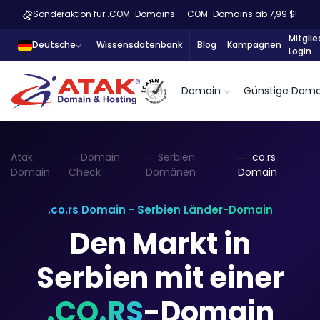
Sonderaktion für .COM-Domains – .COM-Domains ab 7,99 $!
Mitglie
Deutsche
Wissensdatenbank
Blog
Kampagnen
Login
Domain
Günstige Doma
Atak
Domain
Serbien
.co.rs
Domain
Check
Domänen
Domain
.co.rs Domain - Serbien Länder-Domain
Den Markt in
Serbien mit einer
.CO.RS
-Domain