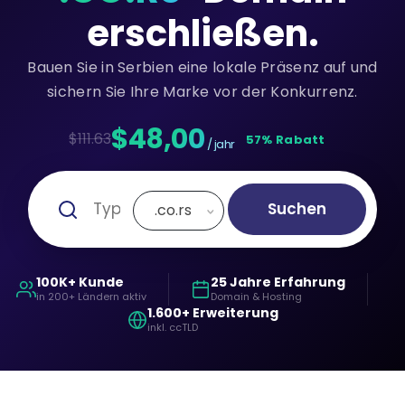
erschließen.
Bauen Sie in Serbien eine lokale Präsenz auf und
sichern Sie Ihre Marke vor der Konkurrenz.
$48,00
$111.63
57% Rabatt
/ jahr
Suchen
.co.rs
100K+ Kunde
25 Jahre Erfahrung
in 200+ Ländern aktiv
Domain & Hosting
1.600+ Erweiterung
inkl. ccTLD