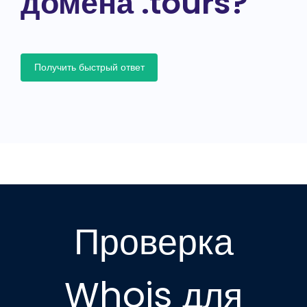
домена .tours?
Получить быстрый ответ
Проверка
Whois для