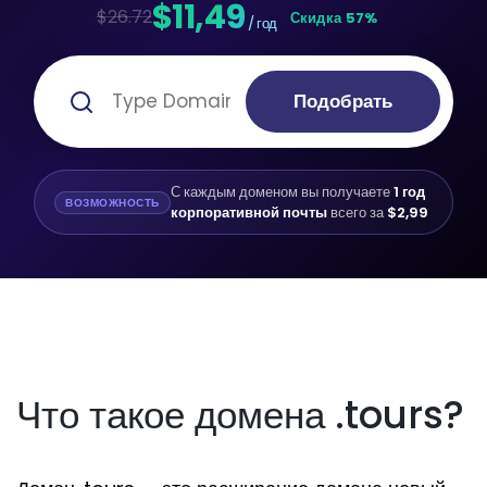
$11,49
$26.72
Скидка 57%
/ год
Подобрать
С каждым доменом вы получаете
1 год
ВОЗМОЖНОСТЬ
корпоративной почты
всего за
$2,99
Что такое домена .tours?