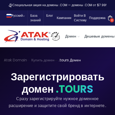
Специальная акция на домены .COM — домены .COM от $7.99!
Pусский
База
Блог
Войти В
Кампании
Поддержка
знаний
Систему
0
Домен
Дешевые домены
Atak Domain
Купить домен
.tours Домен
Зарегистрировать
домен
.TOURS
Сразу зарегистрируйте нужное доменное
расширение и защитите свой бренд в интернете..