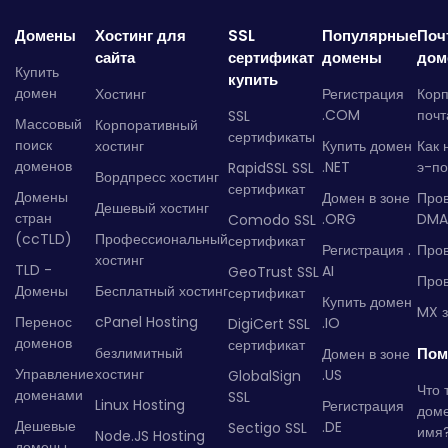
Домены
Хостинг для
SSL
Популярные
Поч
сайта
сертификат
домены
дом
Купить
купить
домен
Хостинг
Регистрация
Кор
.COM
почт
SSL
Массовый
Корпоративный
сертификаты
поиск
хостинг
Купить домен
Как 
доменов
.NET
э-по
RapidSSL SSL
Вордпресс хостинг
сертификат
Домены
Домен в зоне
Про
Дешевый хостинг
стран
.ORG
DMA
Comodo SSL
(ccTLD)
Профессиональный
сертификат
Регистрация .
Пров
хостинг
TLD -
AI
GeoTrust SSL
Пров
Домены
Бесплатный хостинг
сертификат
Купить домен
MX з
Перенос
cPanel Hosting
.IO
DigiCert SSL
доменов
сертификат
безлимитный
Пом
Домен в зоне
Управление
хостинг
.US
GlobalSign
Что 
доменами
SSL
Linux Hosting
Регистрация
дом
Дешевые
.DE
Sectigo SSL
имя
Node.JS Hosting
домены