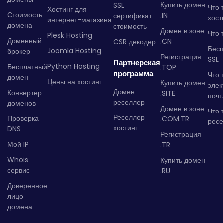
Купить домен
SSL
Что 
Хостинг для
Стоимость
.IN
сертификат
хост
интернет-магазина
домена
стоимость
Домен в зоне
Что 
Plesk Hosting
Доменный
.CN
CSR декодер
Бес
Joomla Hosting
брокер
Регистрация
SSL
Партнерская
Python Hosting
Бесплатный
.TOP
программа
Что 
домен
Цены на хостинг
Купить домен
элек
Домен
Конвертер
.SITE
почт
реселлер
доменов
Домен в зоне
Что 
Реселлер
Проверка
.COM.TR
рес
хостинг
DNS
Регистрация
Мой IP
.TR
Whois
Купить домен
сервис
.RU
Доверенное
лицо
домена