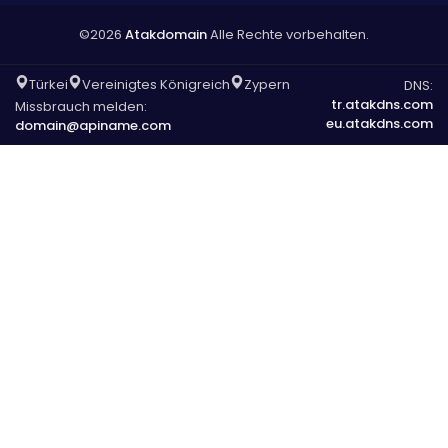
©2026
Atakdomain
Alle Rechte vorbehalten.
Türkei
Vereinigtes Königreich
Zypern
DNS:
tr.atakdns.com
Missbrauch melden:
eu.atakdns.com
domain@apiname.com