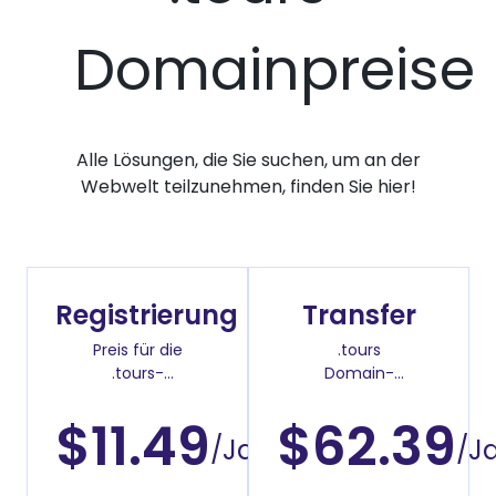
Domainpreise
Alle Lösungen, die Sie suchen, um an der
Webwelt teilzunehmen, finden Sie hier!
Registrierung
Transfer
Preis für die
.tours
.tours-
Domain-
Domainregistrierung
Überweisenpreis
$11.49
$62.39
/Jahr
/J