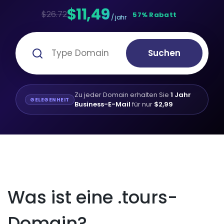
$11,49
$26.72
57% Rabatt
/ jahr
Suchen
Zu jeder Domain erhalten Sie
1 Jahr
GELEGENHEIT
Business-E-Mail
für nur
$2,99
Was ist eine .tours-
Domain?