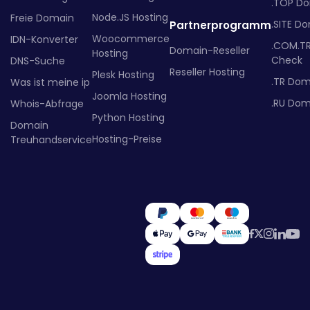
.TOP D
Node.JS Hosting
Freie Domain
.SITE D
Partnerprogramm
Woocommerce
IDN-Konverter
.COM.T
Domain-Reseller
Hosting
Check
DNS-Suche
Reseller Hosting
Plesk Hosting
.TR Dom
Was ist meine ip
Joomla Hosting
.RU Dom
Whois-Abfrage
Python Hosting
Domain
Hosting-Preise
Treuhandservice