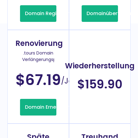
Domain Registrierung
Domainübertragung
Renovierung
.tours Domain
Verlängerungspreis
Wiederherstellung
$67.19
/Jahr
$159.90
Domain Erneuerung
Späte
Treuhand