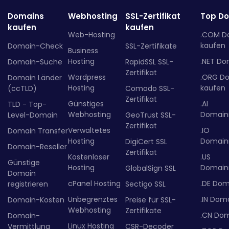
Domains
Webhosting
SSL-Zertifikat
Top D
kaufen
kaufen
Web-Hosting
.COM D
kaufen
Domain-Check
SSL-Zertifikate
Business
Hosting
.NET Do
Domain-Suche
RapidSSL SSL-
Zertifikat
Wordpress
.ORG D
Domain Länder
Hosting
kaufen
(ccTLD)
Comodo SSL-
Zertifikat
Günstiges
.AI
TLD - Top-
Webhosting
Domainr
Level-Domain
GeoTrust SSL-
Zertifikat
Verwaltetes
.IO
Domain Transfer
Hosting
Domainr
DigiCert SSL
Domain-Reseller
Zertifikat
Kostenloser
.US
Günstige
Hosting
Domainr
GlobalSign SSL
Domain
cPanel Hosting
.DE Dom
registrieren
Sectigo SSL
Unbegrenztes
.IN Dom
Domain-Kosten
Preise für SSL-
Webhosting
Zertifikate
.CN Do
Domain-
Linux Hosting
Vermittlung
CSR-Decoder