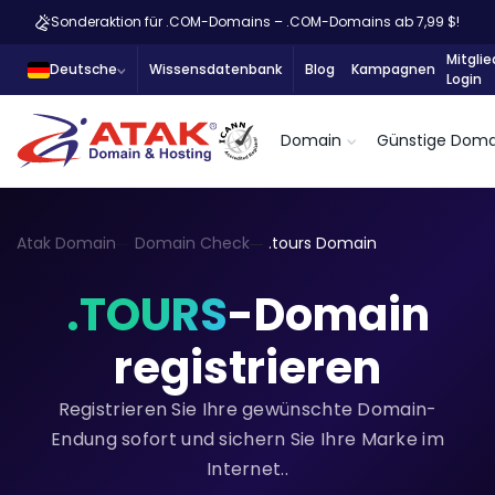
Sonderaktion für .COM-Domains – .COM-Domains ab 7,99 $!
Mitglie
Deutsche
Wissensdatenbank
Blog
Kampagnen
Login
Domain
Günstige Doma
Atak Domain
Domain Check
.tours Domain
.TOURS
-Domain
registrieren
Registrieren Sie Ihre gewünschte Domain-
Endung sofort und sichern Sie Ihre Marke im
Internet..