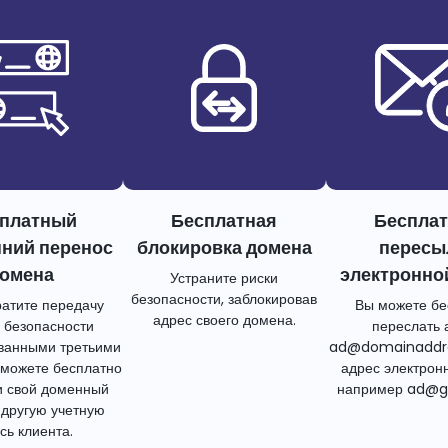
платный
Бесплатная
Беспла
нний перенос
блокировка домена
пересы
омена
электронно
Устраните риски
безопасности, заблокировав
атите передачу
Вы можете бе
адрес своего домена.
 безопасности
переслать 
ванными третьими
ad@domainaddr
 можете бесплатно
адрес электрон
и свой доменный
например ad@g
 другую учетную
сь клиента.