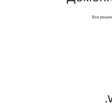
Все решени
.