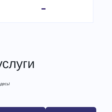
-
слуги
десь!