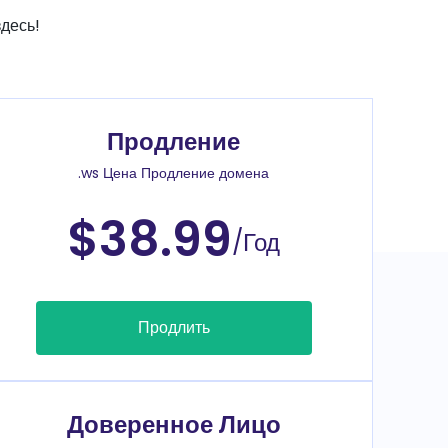
десь!
Продление
.ws Цена Продление домена
$38.99
/Год
Продлить
Доверенное Лицо