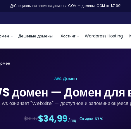
Специальная акция на домены .COM — домены .COM от $7.99!
омен
Дешевые домены
Хостинг
Wordpress Hosting
Домен
.ws Домен
WS домен — Домен для 
.ws означает "WebSite" — доступное и запоминающееся 
$34,99
$81.37
Скидка 57%
/ год