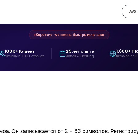
.ws
Короткие .ws имена быстро исчезают
100K+ Клиент
25 лет опыта
1.600+ Tl
активны в 200+ странах
Домен & Hosting
включая ccT
. Он записывается от 2 - 63 символов. Регистрирует