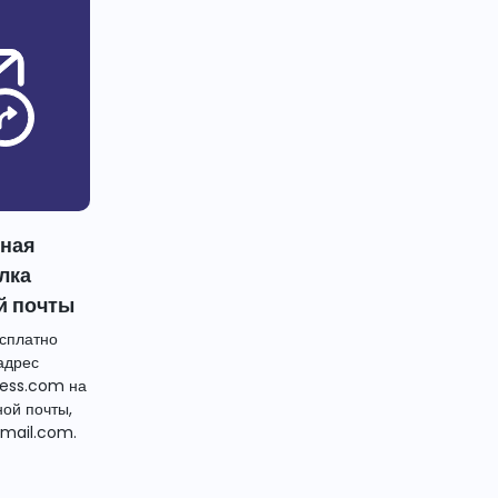
тная
лка
й почты
сплатно
адрес
ess.com на
ной почты,
mail.com.