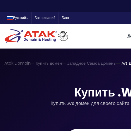
Pусский
База знаний
Блог
Д
Atak Domain
Купить домен
Западное Самоа Домены
.ws 
Купить .
Купить .ws домен для своего сайта.