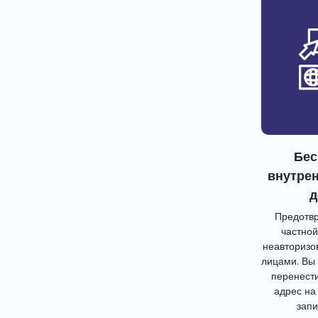
Бес
внутре
д
Предотвр
частной
неавторизо
лицами. Вы
перенест
адрес на
запи