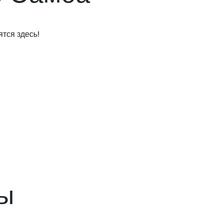
тся здесь!
ы