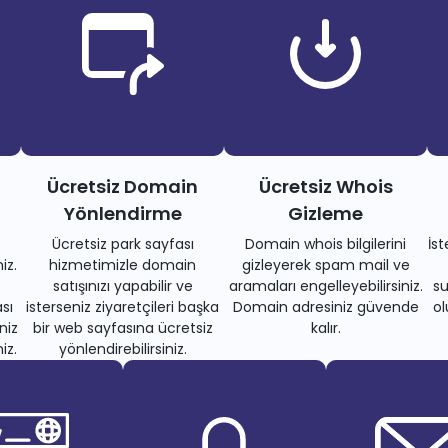
Ücretsiz Domain
Ücretsiz Whois
Yönlendirme
Gizleme
Ücretsiz park sayfası
Domain whois bilgilerini
İs
iz.
hizmetimizle domain
gizleyerek spam mail ve
satışınızı yapabilir ve
aramaları engelleyebilirsiniz.
su
sı
isterseniz ziyaretçileri başka
Domain adresiniz güvende
ol
niz
bir web sayfasına ücretsiz
kalır.
iz.
yönlendirebilirsiniz.