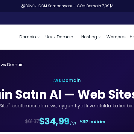
Büyük .COM Kampanyası – .COM Domain 7,99$!
Domain
Ucuz Domain
Hosting
Wordpress Ho
.ws Domain
.ws Domain
n Satın Al — Web Sites
te" kısaltması olan .ws, uygun fiyatlı ve akılda kalıcı bi
$34,99
$81.37
%57 İndirim
/ yıl