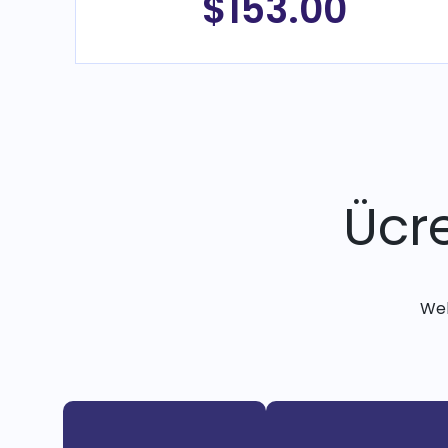
$153.00
Ücre
Web