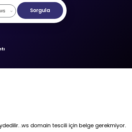
Sorgula
.ws
ntı
dedilir. .ws domain tescili için belge gerekmiyor.