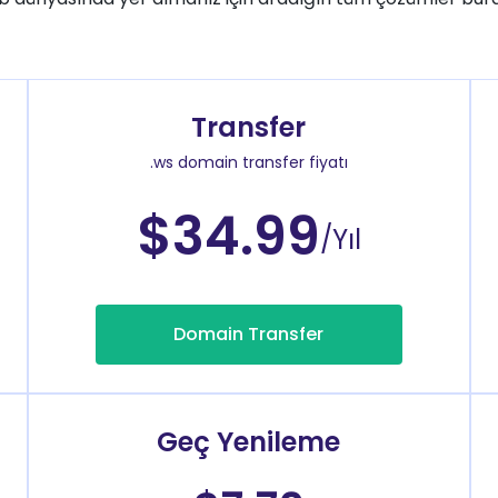
Transfer
.ws domain transfer fiyatı
$34.99
/Yıl
Domain Transfer
Geç Yenileme