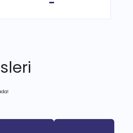
-
sleri
ada!