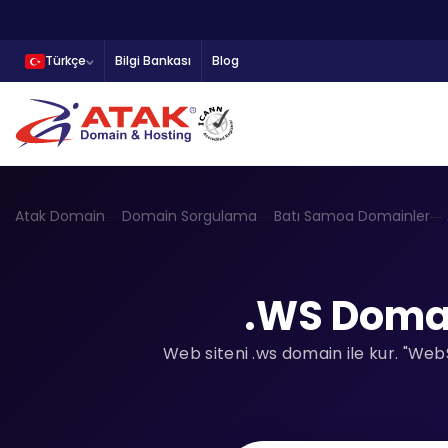
Türkçe
Bilgi Bankası
Blog
Atak Domain
Domain Sorgulama
Batı Samoa Domainler
.WS Domai
Web siteni .ws domain ile kur.
"WebSi