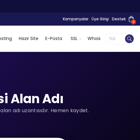
Kampanyalar
Üye Girişi
Destek
0
sting
Hazır Site
E-Posta
SSL
Whois
i Alan Adı
r alan adı uzantısıdır. Hemen kaydet.