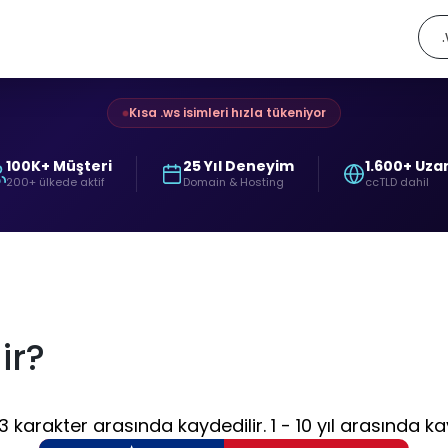
Kısa .ws isimleri hızla tükeniyor
100K+ Müşteri
25 Yıl Deneyim
1.600+ Uza
200+ ülkede aktif
Domain & Hosting
ccTLD dahil
ir?
arakter arasında kaydedilir. 1 - 10 yıl arasında kay