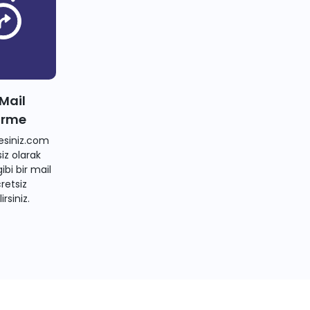
 Mail
irme
siniz.com
iz olarak
bi bir mail
retsiz
irsiniz.