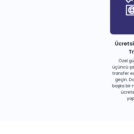
Ücrets
T
Özel gü
üçüncü şah
transfer e
geçin. Do
başka bir 
ücrets
yapa