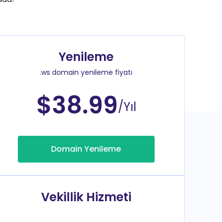
Yenileme
.ws domain yenileme fiyatı
$38.99
/Yıl
Domain Yenileme
Vekillik Hizmeti