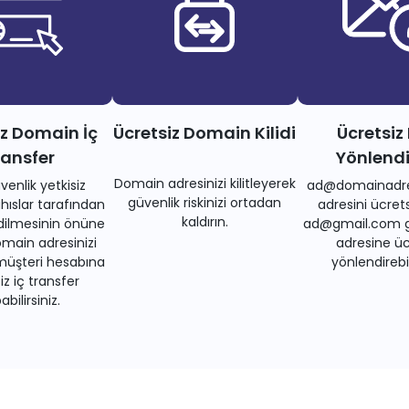
iz Domain İç
Ücretsiz Domain Kilidi
Ücretsiz
ransfer
Yönlend
Domain adresinizi kilitleyerek
venlik yetkisiz
ad@domainadre
güvenlik riskinizi ortadan
ıslar tarafından
adresini ücrets
kaldırın.
dilmesinin önüne
ad@gmail.com gi
main adresinizi
adresine üc
müşteri hesabına
yönlendirebil
iz iç transfer
bilirsiniz.