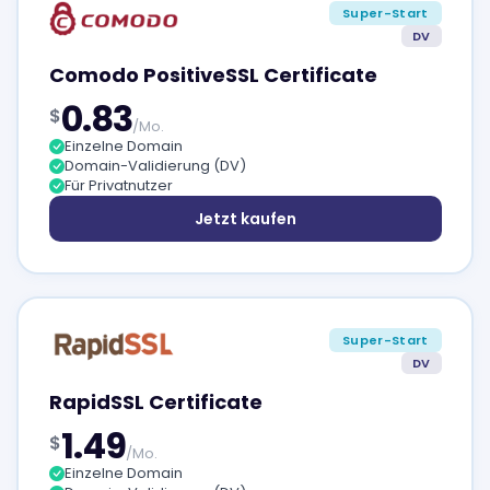
Super-Start
DV
Comodo PositiveSSL Certificate
0.83
$
/Mo.
Einzelne Domain
Domain-Validierung (DV)
Für Privatnutzer
Jetzt kaufen
Super-Start
DV
RapidSSL Certificate
1.49
$
/Mo.
Einzelne Domain