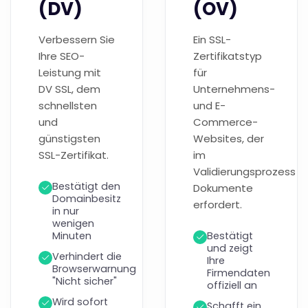
(DV)
(OV)
Verbessern Sie
Ein SSL-
Ihre SEO-
Zertifikatstyp
Leistung mit
für
DV SSL, dem
Unternehmens-
schnellsten
und E-
und
Commerce-
günstigsten
Websites, der
SSL-Zertifikat.
im
Validierungsprozess
Bestätigt den
Dokumente
Domainbesitz
erfordert.
in nur
wenigen
Minuten
Bestätigt
und zeigt
Verhindert die
Ihre
Browserwarnung
Firmendaten
"Nicht sicher"
offiziell an
Wird sofort
Schafft ein