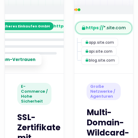
https://
site.com.tr
Sicheres Einkaufen GmbH
https://
*.site.com
app.site.com
api.site.com
mium-Vertrauen
blog.site.com
E-
Große
Commerce /
Netzwerke /
Hohe
Agenturen
Sicherheit
Multi-
SSL-
Domain-
Zertifikate
Wildcard-
mit