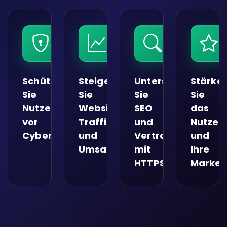
Schützen
Steigern
Unterstützen
Stärke
Sie
Sie
Sie
Sie
Nutzerdaten
Website-
SEO
das
vor
Traffic
und
Nutzer
Cyberangriffen
und
Vertrauen
und
Umsatz
mit
Ihre
HTTPS
Marken