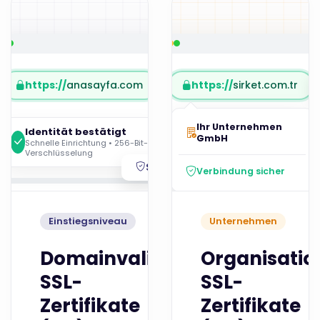
https://
anasayfa.com
https://
sirket.com.tr
Ihr Unternehmen
Identität bestätigt
GmbH
Schnelle Einrichtung • 256-Bit-
Verschlüsselung
Sicher
Verbindung sicher
Einstiegsniveau
Unternehmen
Domainvalidierte
Organisatio
SSL-
SSL-
Zertifikate
Zertifikate