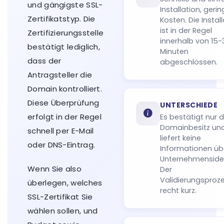
und gängigste SSL-
Installation, geri
Zertifikatstyp. Die
Kosten. Die Instal
ist in der Regel
Zertifizierungsstelle
innerhalb von 15-
bestätigt lediglich,
Minuten
dass der
abgeschlossen.
Antragsteller die
Domain kontrolliert.
Diese Überprüfung
UNTERSCHIEDE
erfolgt in der Regel
Es bestätigt nur 
Domainbesitz un
schnell per E-Mail
liefert keine
oder DNS-Eintrag.
Informationen üb
Unternehmensiden
Wenn Sie also
Der
Validierungsproze
überlegen, welches
recht kurz.
SSL-Zertifikat Sie
wählen sollen, und