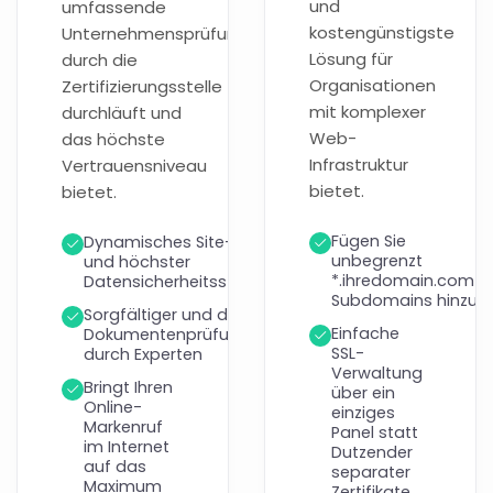
und
umfassende
kostengünstigste
Unternehmensprüfung
Lösung für
durch die
Organisationen
Zertifizierungsstelle
mit komplexer
durchläuft und
Web-
das höchste
Infrastruktur
Vertrauensniveau
bietet.
bietet.
Fügen Sie
Dynamisches Site-Siegel
unbegrenzt
und höchster
*.ihredomain.com-
Datensicherheitsstandard
Subdomains hinzu
Sorgfältiger und detaillierter
Einfache
Dokumentenprüfungsprozess
SSL-
durch Experten
Verwaltung
Bringt Ihren
über ein
Online-
einziges
Markenruf
Panel statt
im Internet
Dutzender
auf das
separater
Maximum
Zertifikate