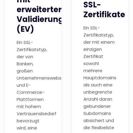
SSL-
erweiterter
Zertifikate
Validierung
(EV)
Ein SSL-
Zertifikatstyp,
der mit einem
Ein SSL-
einzigen
Zertifikatstyp,
Zertifikat
der von
sowohl
Banken,
mehrere
großen
Hauptdomains
Unternehmenswebsites
als auch eine
und E-
unbegrenzte
Commerce-
Anzahl daran
Plattformen
gebundener
mit hohem
Subdomains
Vertrauensbedarf
absichert und
bevorzugt
die flexibelste
wird, eine