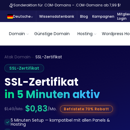
Sonderaktion für .COM-Domains – .COM-Domains ab 7,99 $!
Mitglie
Deutsche
Wissensdatenbank
Blog
Kampagnen
Login
Domain
Günstige Domain
Hosting
Wordpress Ho
Atak Domain
SSL-Zertifikat
SSL-Zertifikat
SSL-Zertifikat
in 5 Minuten aktiv
$0,83
$1,49/Mo.
/Mo.
Befristete 70% Rabatt
5 Minuten Setup — kompatibel mit allen Panels &
Hosting