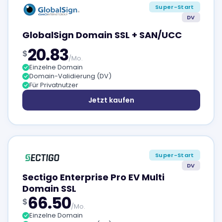
Super-Start
DV
GlobalSign Domain SSL + SAN/UCC
20.83
$
/Mo.
Einzelne Domain
Domain-Validierung (DV)
Für Privatnutzer
Jetzt kaufen
Super-Start
DV
Sectigo Enterprise Pro EV Multi
Domain SSL
66.50
$
/Mo.
Einzelne Domain