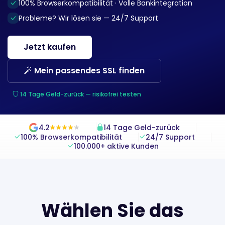
100% Browserkompatibilität · Volle Bankintegration
Probleme? Wir lösen sie — 24/7 Support
Jetzt kaufen
Mein passendes SSL finden
14 Tage Geld-zurück — risikofrei testen
4.2
14 Tage Geld-zurück
★
★
★
★
★
★
★
★
★
★
100% Browserkompatibilität
24/7 Support
100.000+ aktive Kunden
Wählen Sie das