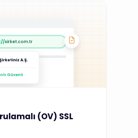
//
sirket.com.tr
Şirketiniz A.Ş.
ntı Güvenli
rulamalı (OV) SSL