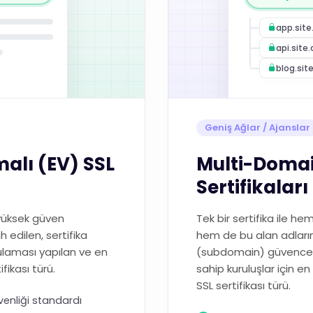
app.sit
api.site
blog.sit
Geniş Ağlar / Ajanslar
alı (EV) SSL
Multi-Domai
Sertifikaları
 yüksek güven
Tek bir sertifika ile h
h edilen, sertifika
hem de bu alan adlarına
ulaması yapılan ve en
(subdomain) güvence a
fikası türü.
sahip kuruluşlar için 
SSL sertifikası türü.
venliği standardı