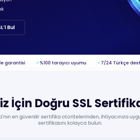
ek
’i Bul
e garantisi
%100 tarayıcı uyumu
7/24 Türkçe des
z İçin Doğru SSL Sertifik
'nın en güvenilir sertifika otoritelerinden, ihtiyacınıza uyg
sertifikasını kolayca bulun.