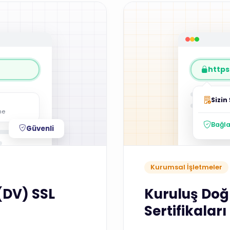
https:
Sizin 
me
Bağla
Güvenli
Kurumsal İşletmeler
(DV) SSL
Kuruluş Doğ
Sertifikaları