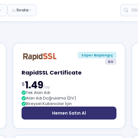
Sırala
Süper Başlangıç
DV
RapidSSL Certificate
1.49
$
/ay
Tek Alan Adı
Alan Adı Doğrulama (DV)
Bireysel Kullanıcılar İçin
Hemen Satın Al