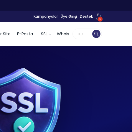
Kampanyalar
Üye Girişi
Destek
0
r Site
E-Posta
SSL
Whois