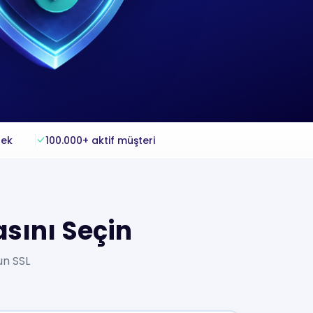
tek
100.000+ aktif müşteri
asını Seçin
un SSL