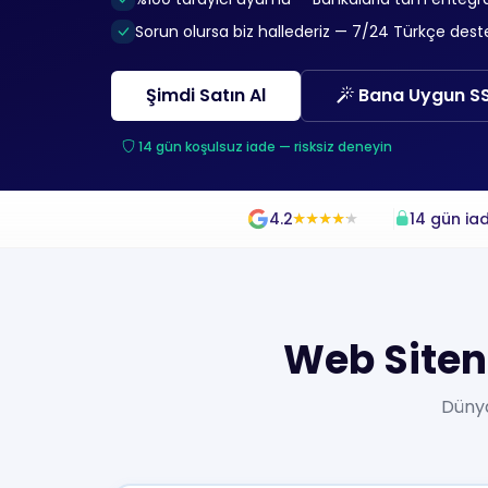
Sorun olursa biz hallederiz — 7/24 Türkçe dest
Şimdi Satın Al
Bana Uygun SSL
14 gün koşulsuz iade — risksiz deneyin
4.2
14 gün iad
★
★
★
★
★
★
★
★
★
★
Web Siteni
Dünya