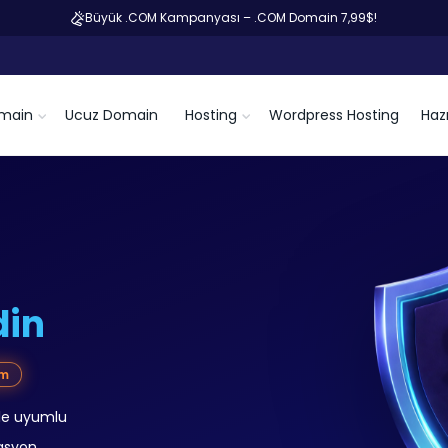
Büyük .COM Kampanyası – .COM Domain 7,99$!
main
Ucuz Domain
Hosting
Wordpress Hosting
Hazı
din
im
rle uyumlu
asyon