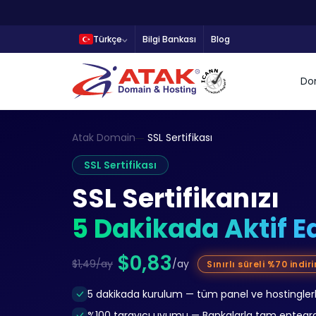
Türkçe
Bilgi Bankası
Blog
Do
Atak Domain
SSL Sertifikası
SSL Sertifikası
SSL Sertifikanızı
5 Dakikada Aktif E
$0,83
$1,49/ay
/ay
Sınırlı süreli %70 indir
5 dakikada kurulum — tüm panel ve hostingle
%100 tarayıcı uyumu — Bankalarla tam entegr