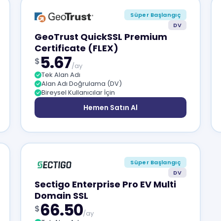
Süper Başlangıç
DV
GeoTrust QuickSSL Premium
Certificate (FLEX)
5.67
$
/ay
Tek Alan Adı
Alan Adı Doğrulama (DV)
Bireysel Kullanıcılar İçin
Hemen Satın Al
Süper Başlangıç
DV
Sectigo Enterprise Pro EV Multi
Domain SSL
66.50
$
/ay