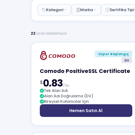
Kategori
Marka
Sertifika Tipi
22
ürün listeleniyor
Süper Başlangıç
DV
Comodo PositiveSSL Certificate
0.83
$
/ay
Tek Alan Adı
Alan Adı Doğrulama (DV)
Bireysel Kullanıcılar İçin
Hemen Satın Al