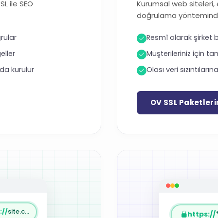
SSL ile SEO
Kurumsal web siteleri, e
doğrulama yönteminde 
rular
Resmî olarak şirket bi
eller
Müşterileriniz için t
da kurulur
Olası veri sızıntılar
OV SSL Paketleri
://
site.com.tr
https://