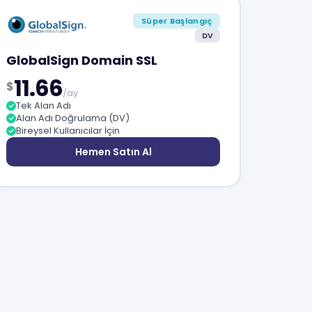
Süper Başlangıç
DV
GlobalSign Domain SSL
11.66
$
/ay
Tek Alan Adı
Alan Adı Doğrulama (DV)
Bireysel Kullanıcılar İçin
Hemen Satın Al