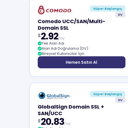
Süper Başlangıç
DV
Comodo UCC/SAN/Multi-
Domain SSL
2.92
$
/ay
Tek Alan Adı
Alan Adı Doğrulama (DV)
Bireysel Kullanıcılar İçin
Hemen Satın Al
Süper Başlangıç
DV
GlobalSign Domain SSL +
SAN/UCC
20.83
$
/ay