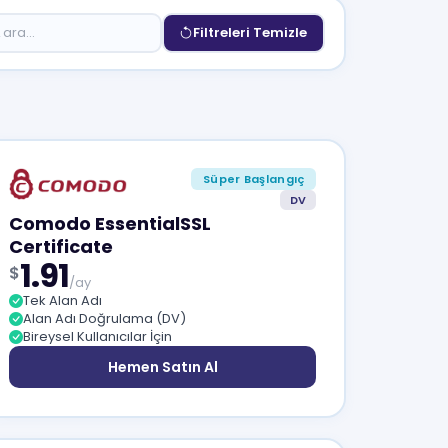
Filtreleri Temizle
Süper Başlangıç
DV
Comodo EssentialSSL
Certificate
1.91
$
/ay
Tek Alan Adı
Alan Adı Doğrulama (DV)
Bireysel Kullanıcılar İçin
Hemen Satın Al