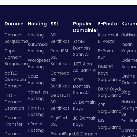
Domain
Hosting
SSL
Popüler
E-Posta
Kurum
Domainler
Domain
Hosting
SSL
Kurumsal
Hakkım
Sorgulama
Sertifikası
E-Posta
.COM
Kurumsal
İnsan
Domain
Toplu
Hosting
RapidSSL
E-Posta
Kaynakl
Satın Al
Domain
SSL
Kur
Wordpress
Ödem
Sorgulama
Sertifikası
.NET Alan
Hosting
DMARC
Seçenek
Adı Satın Al
ccTLD -
Comodo
Kaydı
Ucuz
Online
Ülke Kodlu
SSL
Sorgulama
.ORG
Hosting
Ödem
Domain
Sertifikası
Domain
DKIM Kaydı
Yönetilen
Blog
Satın Al
TLD -
GeoTrust
Sorgulama
Hosting
Hukuki
Domain
SSL
.AI Domain
SPF
Ücretsiz
Sözleş
Uzantıları
Sertifikası
Kaydı
Sorgulama
Hosting
ve
Domain
DigiCert
.IO Domain
MX
Politika
cPanel
Transfer
SSL
Kaydı
Sorgulama
Hosting
Domai
Domain
GlobalSign
.US Domain
Kayıt Ve