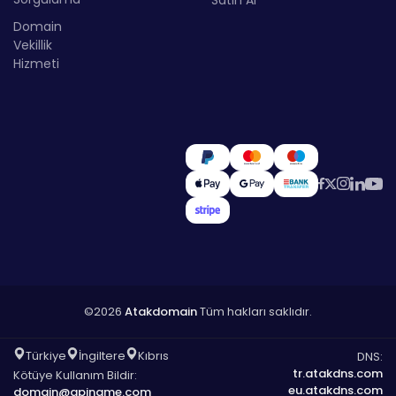
Domain
Vekillik
Hizmeti
©2026
Atakdomain
Tüm hakları saklıdır.
Türkiye
İngiltere
Kıbrıs
DNS:
tr.atakdns.com
Kötüye Kullanım Bildir:
eu.atakdns.com
domain@apiname.com