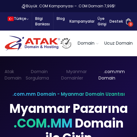
Büyük .COM Kampanyası – .COM Domain 7,99$!
Türkçe
Bilgi
Blog
Üye
Kampanyalar
Destek
Bankası
Girişi
0
Domain
Ucuz Domain
Atak
Domain
Myanmar
.com.mm
Domain
Sorgulama
Domainler
Domain
.com.mm Domain - Myanmar Domain Uzantısı
Myanmar Pazarına
.COM.MM
Domain