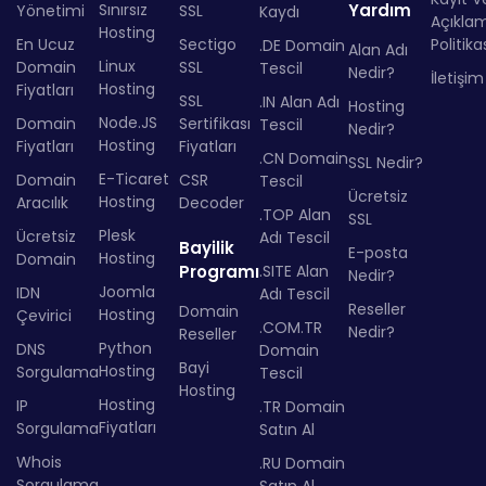
Sınırsız
Yardım
Yönetimi
SSL
Kaydı
Açıkla
Hosting
En Ucuz
Sectigo
Politika
.DE Domain
Alan Adı
Linux
Domain
SSL
Tescil
Nedir?
İletişim
Hosting
Fiyatları
SSL
.IN Alan Adı
Hosting
Node.JS
Domain
Sertifikası
Tescil
Nedir?
Hosting
Fiyatları
Fiyatları
.CN Domain
SSL Nedir?
E-Ticaret
Domain
CSR
Tescil
Ücretsiz
Hosting
Aracılık
Decoder
.TOP Alan
SSL
Plesk
Ücretsiz
Adı Tescil
Bayilik
E-posta
Hosting
Domain
Programı
.SITE Alan
Nedir?
Joomla
IDN
Adı Tescil
Reseller
Domain
Hosting
Çevirici
.COM.TR
Nedir?
Reseller
Python
DNS
Domain
Bayi
Hosting
Sorgulama
Tescil
Hosting
Hosting
IP
.TR Domain
Fiyatları
Sorgulama
Satın Al
Whois
.RU Domain
Sorgulama
Satın Al