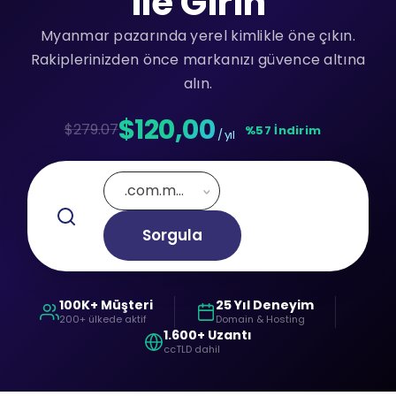
ile Girin
Myanmar pazarında yerel kimlikle öne çıkın.
Rakiplerinizden önce markanızı güvence altına
alın.
$120,00
$279.07
%57 İndirim
/ yıl
.com.mm
Sorgula
100K+ Müşteri
25 Yıl Deneyim
200+ ülkede aktif
Domain & Hosting
1.600+ Uzantı
ccTLD dahil