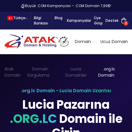
Büyük .COM Kampanyası – .COM Domain 7,99$!
Türkçe
Bilgi
Blog
Üye
Kampanyalar
Destek
Bankası
Girişi
0
Domain
Ucuz Domain
Atak
Domain
Lucia
.org.lc
Domain
Sorgulama
Domainler
Domain
.org.lc Domain - Lucia Domain Uzantısı
Lucia Pazarına
.ORG.LC
Domain ile