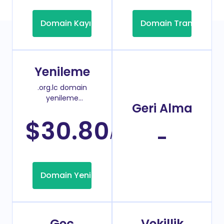
Domain Kayıt
Domain Transfer
Yenileme
.org.lc domain
yenileme
Geri Alma
fiyatı
$30.80
/Yıl
-
Domain Yenileme
Geç
Vekillik