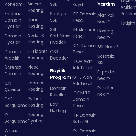
Kayıt Ve
Sınırsız
Yardım
Yönetimi
SSL
Kaydı
Açıkla
Hosting
En Ucuz
Sectigo
Politika
.DE Domain
Alan Adı
Linux
Domain
SSL
Tescil
Nedir?
İletişim
Hosting
Fiyatları
SSL
.IN Alan Adı
Hosting
Node.JS
Domain
Sertifikası
Tescil
Nedir?
Hosting
Fiyatları
Fiyatları
.CN Domain
SSL Nedir?
E-Ticaret
Domain
CSR
Tescil
Ücretsiz
Hosting
Aracılık
Decoder
.TOP Alan
SSL
Plesk
Ücretsiz
Adı Tescil
Bayilik
E-posta
Hosting
Domain
Programı
.SITE Alan
Nedir?
Joomla
IDN
Adı Tescil
Reseller
Domain
Hosting
Çevirici
.COM.TR
Nedir?
Reseller
Python
DNS
Domain
Bayi
Hosting
Sorgulama
Tescil
Hosting
Hosting
IP
.TR Domain
Fiyatları
Sorgulama
Satın Al
Whois
.RU Domain