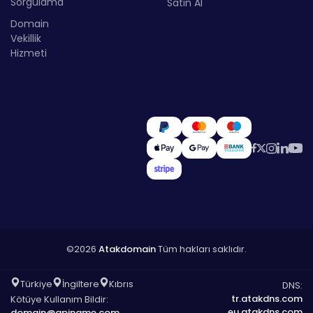
Sorgulama
Satın Al
Domain
Vekillik
Hizmeti
©2026
Atakdomain
Tüm hakları saklıdır.
Türkiye
İngiltere
Kıbrıs
DNS:
tr.atakdns.com
Kötüye Kullanım Bildir:
eu.atakdns.com
domain@apiname.com