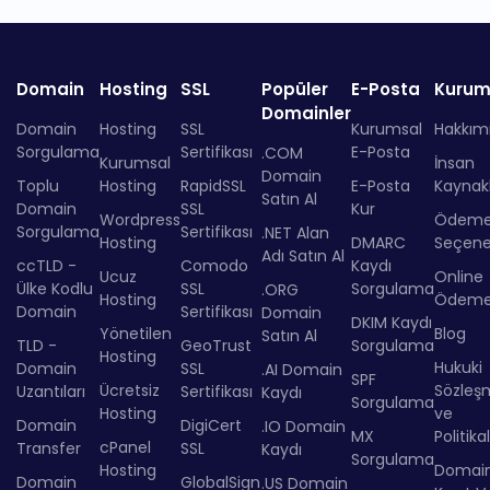
Domain
Hosting
SSL
Popüler
E-Posta
Kurum
Domainler
Domain
Hosting
SSL
Kurumsal
Hakkım
Sorgulama
Sertifikası
E-Posta
.COM
Kurumsal
İnsan
Domain
Toplu
Hosting
RapidSSL
E-Posta
Kaynakl
Satın Al
Domain
SSL
Kur
Wordpress
Ödem
Sorgulama
Sertifikası
.NET Alan
Hosting
DMARC
Seçenek
Adı Satın Al
ccTLD -
Comodo
Kaydı
Ucuz
Online
Ülke Kodlu
SSL
Sorgulama
.ORG
Hosting
Ödem
Domain
Sertifikası
Domain
DKIM Kaydı
Yönetilen
Blog
Satın Al
TLD -
GeoTrust
Sorgulama
Hosting
Hukuki
Domain
SSL
.AI Domain
SPF
Ücretsiz
Sözleş
Uzantıları
Sertifikası
Kaydı
Sorgulama
Hosting
ve
Domain
DigiCert
.IO Domain
MX
Politika
cPanel
Transfer
SSL
Kaydı
Sorgulama
Hosting
Domai
Domain
GlobalSign
.US Domain