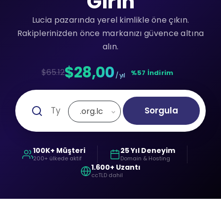
Girin
Lucia pazarında yerel kimlikle öne çıkın.
Rakiplerinizden önce markanızı güvence altına
alın.
$28,00
$65.12
%57 İndirim
/ yıl
Sorgula
.org.lc
100K+ Müşteri
25 Yıl Deneyim
200+ ülkede aktif
Domain & Hosting
1.600+ Uzantı
ccTLD dahil