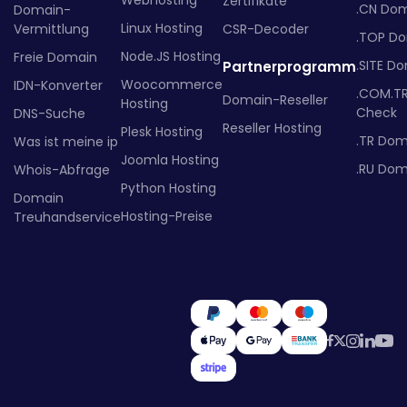
Webhosting
Zertifikate
.CN Do
Domain-
Linux Hosting
Vermittlung
CSR-Decoder
.TOP D
Node.JS Hosting
Freie Domain
.SITE D
Partnerprogramm
Woocommerce
IDN-Konverter
.COM.T
Domain-Reseller
Hosting
Check
DNS-Suche
Reseller Hosting
Plesk Hosting
.TR Dom
Was ist meine ip
Joomla Hosting
.RU Dom
Whois-Abfrage
Python Hosting
Domain
Hosting-Preise
Treuhandservice