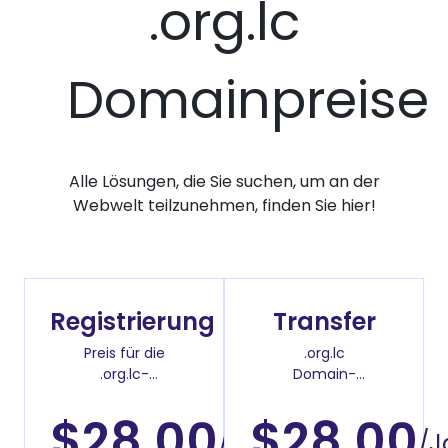
.org.lc
Domainpreise
Alle Lösungen, die Sie suchen, um an der
Webwelt teilzunehmen, finden Sie hier!
Registrierung
Transfer
Preis für die
.org.lc
.org.lc-
Domain-
Domainregistrierung
Überweisenpreis
$28.00
$28.00
/Jahr
/J