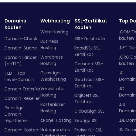
Domains
Webhosting
SSL-Zertifikat
Top D
kaufen
kaufen
Web-Hosting
.COM D
kaufen
Domain-Check
SSL-Zertifikate
Business
Hosting
.NET Do
Domain-Suche
RapidSSL SSL-
Zertifikat
Wordpress
.ORG D
Domain Länder
Hosting
kaufen
(ccTLD)
Comodo SSL-
Zertifikat
Günstiges
.AI
TLD - Top-
Webhosting
Domainr
Level-Domain
GeoTrust SSL-
Zertifikat
Verwaltetes
.IO
Domain Transfer
Hosting
Domainr
DigiCert SSL
Domain-Reseller
Zertifikat
Kostenloser
.US
Günstige
Hosting
Domainr
GlobalSign SSL
Domain
cPanel Hosting
.DE Dom
registrieren
Sectigo SSL
Unbegrenztes
.IN Dom
Domain-Kosten
Preise für SSL-