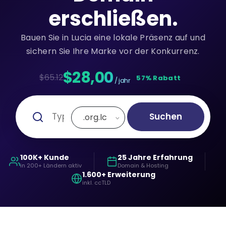
erschließen.
Bauen Sie in Lucia eine lokale Präsenz auf und
sichern Sie Ihre Marke vor der Konkurrenz.
$28,00
$65.12
57% Rabatt
/ jahr
Suchen
.org.lc
100K+ Kunde
25 Jahre Erfahrung
in 200+ Ländern aktiv
Domain & Hosting
1.600+ Erweiterung
inkl. ccTLD