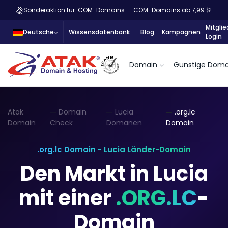
Sonderaktion für .COM-Domains – .COM-Domains ab 7,99 $!
Mitglie
Deutsche
Wissensdatenbank
Blog
Kampagnen
Login
Domain
Günstige Doma
Atak
Domain
Lucia
.org.lc
Domain
Check
Domänen
Domain
.org.lc Domain - Lucia Länder-Domain
Den Markt in Lucia
mit einer
.ORG.LC
-
Domain