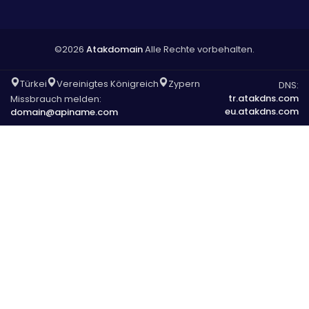
©2026
Atakdomain
Alle Rechte vorbehalten.
Türkei
Vereinigtes Königreich
Zypern
DNS:
tr.atakdns.com
Missbrauch melden:
eu.atakdns.com
domain@apiname.com