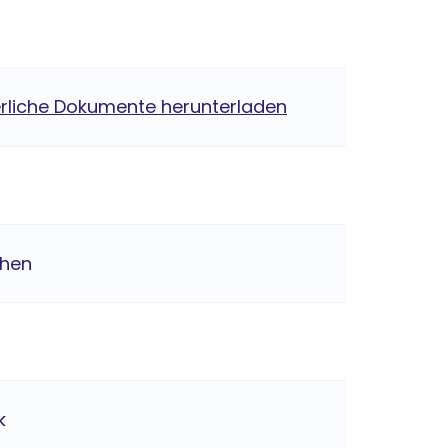
erliche Dokumente herunterladen
chen
k