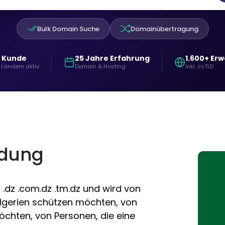
Bulk Domain Suche
Domainübertragung
+ Kunde
25 Jahre Erfahrung
1.600+ Er
 Ländern aktiv
Domain & Hosting
inkl. ccTLD
ndung
.dz .com.dz .tm.dz und wird von
 Algerien schützen möchten, von
öchten, von Personen, die eine