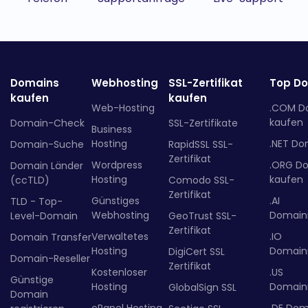
Domains
Webhosting
SSL-Zertifikat
Top D
kaufen
kaufen
Web-Hosting
.COM D
kaufen
Domain-Check
SSL-Zertifikate
Business
Hosting
.NET Do
Domain-Suche
RapidSSL SSL-
Zertifikat
Wordpress
.ORG D
Domain Länder
Hosting
kaufen
(ccTLD)
Comodo SSL-
Zertifikat
Günstiges
.AI
TLD - Top-
Webhosting
Domainr
Level-Domain
GeoTrust SSL-
Zertifikat
Verwaltetes
.IO
Domain Transfer
Hosting
Domainr
DigiCert SSL
Domain-Reseller
Zertifikat
Kostenloser
.US
Günstige
Hosting
Domainr
GlobalSign SSL
Domain