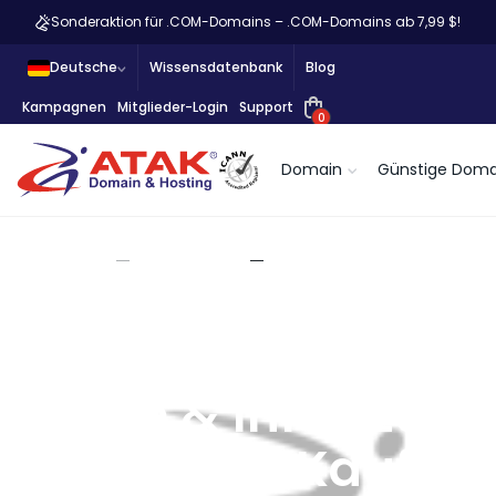
Sonderaktion für .COM-Domains – .COM-Domains ab 7,99 $!
Deutsche
Wissensdatenbank
Blog
Kampagnen
Mitglieder-Login
Support
0
Domain
Günstige Doma
Atak Domain
Domain Check
Domain Preise
Domain Kosten –
Preise & Infos zum
Domain Kauf