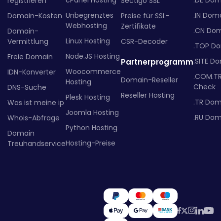
cPanel Hosting
.DE Dom
registrieren
Sectigo SSL
Unbegrenztes
.IN Dom
Domain-Kosten
Preise für SSL-
Webhosting
Zertifikate
.CN Do
Domain-
Linux Hosting
Vermittlung
CSR-Decoder
.TOP D
Node.JS Hosting
Freie Domain
.SITE D
Partnerprogramm
Woocommerce
IDN-Konverter
.COM.T
Domain-Reseller
Hosting
Check
DNS-Suche
Reseller Hosting
Plesk Hosting
.TR Dom
Was ist meine ip
Joomla Hosting
.RU Dom
Whois-Abfrage
Python Hosting
Domain
Hosting-Preise
Treuhandservice