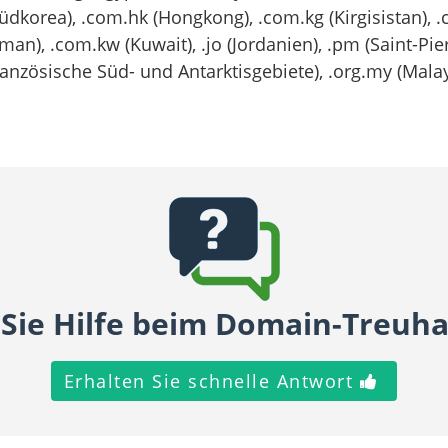
Südkorea), .com.hk (Hongkong), .com.kg (Kirgisistan), .
Oman), .com.kw (Kuwait), .jo (Jordanien), .pm (Saint-Pi
ranzösische Süd- und Antarktisgebiete), .org.my (Malaysi
Sie Hilfe beim Domain-Treuh
Erhalten Sie schnelle Antwort