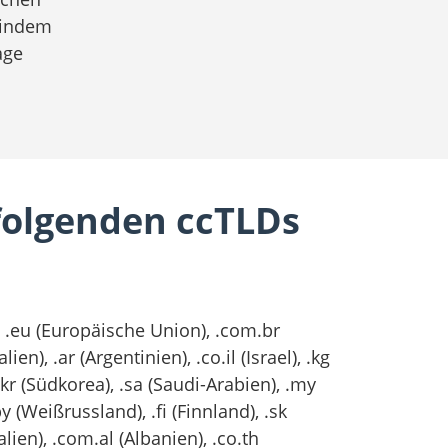
 indem
age
 folgenden ccTLDs
), .eu (Europäische Union), .com.br
ien), .ar (Argentinien), .co.il (Israel), .kg
 .kr (Südkorea), .sa (Saudi-Arabien), .my
by (Weißrussland), .fi (Finnland), .sk
lien), .com.al (Albanien), .co.th