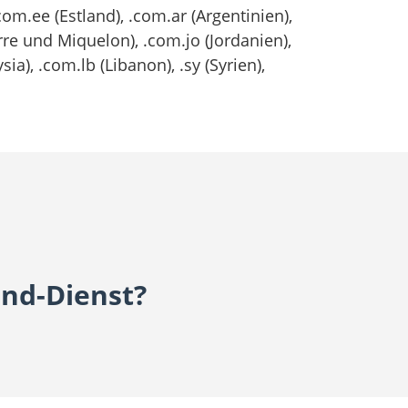
com.ee (Estland), .com.ar (Argentinien),
erre und Miquelon), .com.jo (Jordanien),
a), .com.lb (Libanon), .sy (Syrien),
and-Dienst?