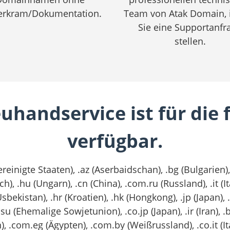
erkram/Dokumentation.
Team von Atak Domain,
Sie eine Supportanfr
stellen.
handservice ist für die
verfügbar.
Vereinigte Staaten), .az (Aserbaidschan), .bg (Bulgarien
ch), .hu (Ungarn), .cn (China), .com.ru (Russland), .it (Ital
sbekistan), .hr (Kroatien), .hk (Hongkong), .jp (Japan),
.su (Ehemalige Sowjetunion), .co.jp (Japan), .ir (Iran), .
, .com.eg (Ägypten), .com.by (Weißrussland), .co.it (Ita