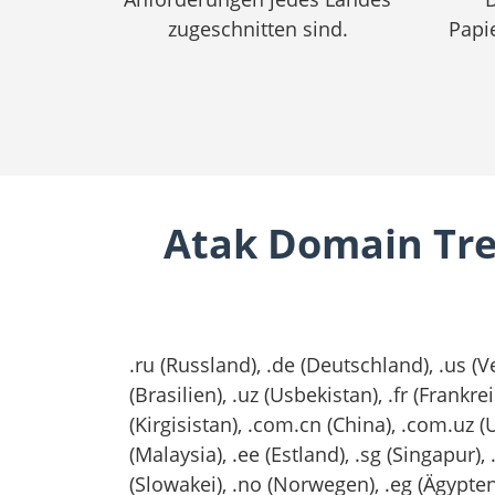
zugeschnitten sind.
Papi
Atak Domain Treu
.ru (Russland), .de (Deutschland), .us (
(Brasilien), .uz (Usbekistan), .fr (Frankrei
(Kirgisistan), .com.cn (China), .com.uz (U
(Malaysia), .ee (Estland), .sg (Singapur), 
(Slowakei), .no (Norwegen), .eg (Ägypten)