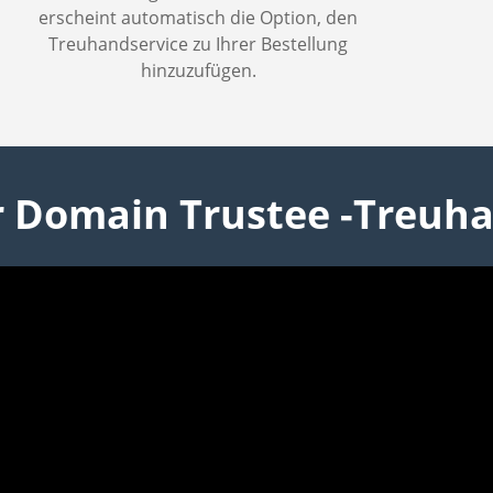
erscheint automatisch die Option, den
Treuhandservice zu Ihrer Bestellung
hinzuzufügen.
r Domain Trustee -Treuh