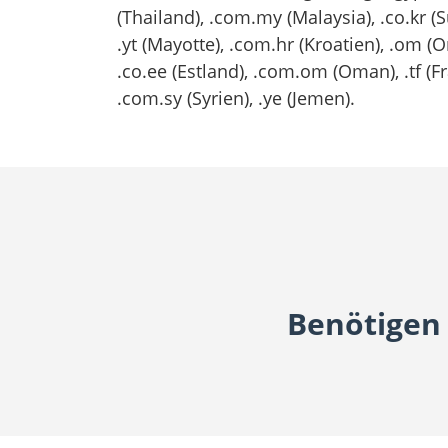
(Thailand), .com.my (Malaysia), .co.kr (
.yt (Mayotte), .com.hr (Kroatien), .om (
.co.ee (Estland), .com.om (Oman), .tf (F
.com.sy (Syrien), .ye (Jemen).
Benötigen 