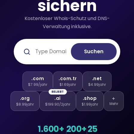
sichern
Kostenloser Whois-Schutz und DNS-
Verwaltung inklusive.
Suchen
.com
.com.tr
.net
$7.99/jahr
$1.69jahr
$4.99jahr
BELIEBT
.org
.ai
.shop
Mehr
$8.99jahr
$199.90/2jahr
$1.99jahr
1.600+
200+
25