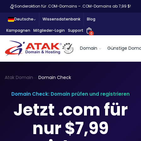
Sonderaktion für .COM-Domains – .COM-Domains ab 7,99 $!
Deutsche
Wissensdatenbank
Blog
Kampagnen
Mitglieder-Login
Support
0
Domain
Günstige Doma
Atak Domain
Domain Check
Domain Check: Domain prüfen und registrieren
Jetzt .com für
nur $7,99