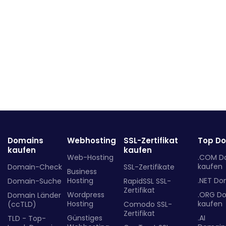
Domains
Webhosting
SSL-Zertifikat
Top D
kaufen
kaufen
Web-Hosting
.COM D
kaufen
Domain-Check
SSL-Zertifikate
Business
Hosting
.NET Do
Domain-Suche
RapidSSL SSL-
Zertifikat
Wordpress
.ORG D
Domain Länder
Hosting
kaufen
(ccTLD)
Comodo SSL-
Zertifikat
Günstiges
.AI
TLD - Top-