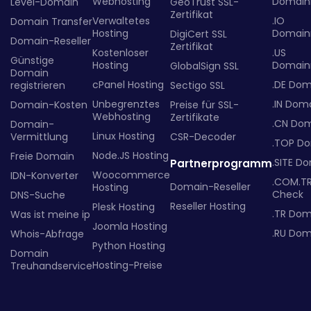
Webhosting
Domainr
Level-Domain
GeoTrust SSL-
Zertifikat
Verwaltetes
.IO
Domain Transfer
Hosting
Domainr
DigiCert SSL
Domain-Reseller
Zertifikat
Kostenloser
.US
Günstige
Hosting
Domainr
GlobalSign SSL
Domain
cPanel Hosting
.DE Dom
registrieren
Sectigo SSL
Unbegrenztes
.IN Dom
Domain-Kosten
Preise für SSL-
Webhosting
Zertifikate
.CN Do
Domain-
Linux Hosting
Vermittlung
CSR-Decoder
.TOP D
Node.JS Hosting
Freie Domain
.SITE D
Partnerprogramm
Woocommerce
IDN-Konverter
.COM.T
Domain-Reseller
Hosting
Check
DNS-Suche
Reseller Hosting
Plesk Hosting
.TR Dom
Was ist meine ip
Joomla Hosting
.RU Dom
Whois-Abfrage
Python Hosting
Domain
Hosting-Preise
Treuhandservice