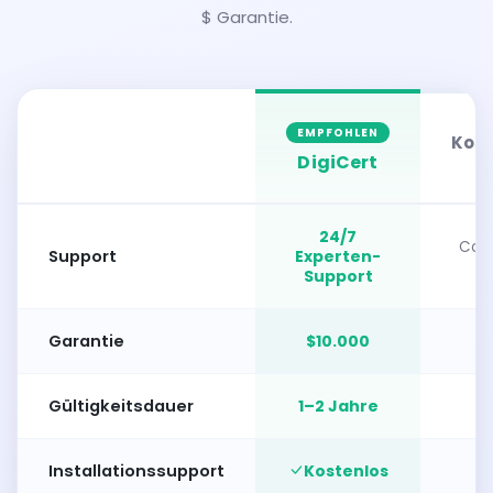
$ Garantie.
EMPFOHLEN
Kost
DigiCert
24/7
Com
Support
Experten-
F
Support
Garantie
$10.000
Gültigkeitsdauer
1–2 Jahre
90
Installationssupport
Kostenlos
S