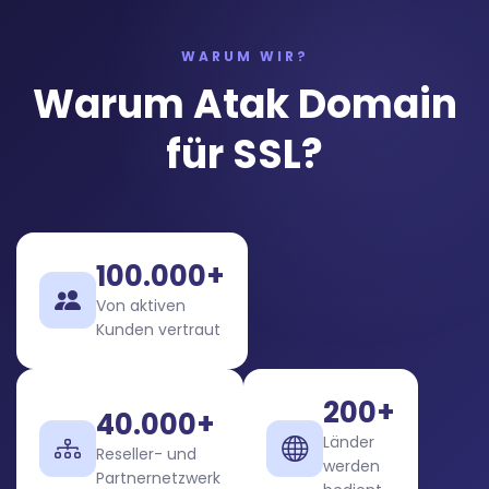
WARUM WIR?
Warum Atak Domain
für SSL?
100.000+
Von aktiven
Kunden vertraut
200+
40.000+
Länder
Reseller- und
werden
Partnernetzwerk