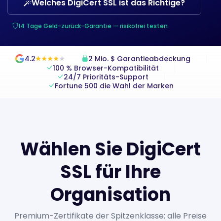
Welches DigiCert SSL ist das Richtige?
14 Tage Geld-zurück-Garantie — risikofrei testen
4.2
2 Mio. $ Garantieabdeckung
★
★
★
★
★
★
★
★
★
★
100 % Browser-Kompatibilität
24/7 Prioritäts-Support
Fortune 500 die Wahl der Marken
Wählen Sie DigiCert
SSL für Ihre
Organisation
Premium-Zertifikate der Spitzenklasse; alle Preise