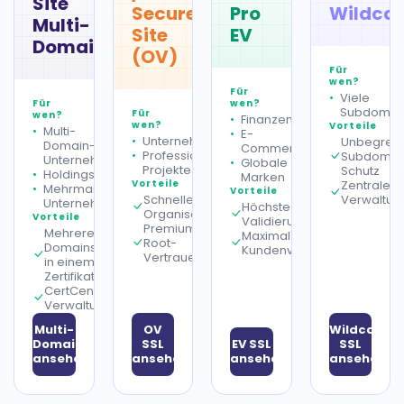
Site
Secure
Pro
Wildca
Multi-
Site
EV
Domain
(OV)
Für
wen?
Für
Viele
Für
wen?
Subdomai
Für
wen?
Finanzen
wen?
Vorteile
Multi-
E-
Unternehmensseiten
Unbegrenz
Domain-
Commerce
Professionelle
Subdomai
Unternehmen
Globale
Projekte
Schutz
Holdings
Marken
Vorteile
Zentrale
Mehrmarken-
Vorteile
Schnelle
Verwaltun
Unternehmensstrukturen
Höchste
Organisationsvalidierung
Vorteile
Validierungsstufe
Premium-
Mehrere
Maximales
Root-
Domains
Kundenvertrauen
Vertrauen
in einem
Zertifikat
CertCentral-
Verwaltung
Multi-
OV
Wildcard
Domain
SSL
EV SSL
SSL
ansehen
ansehen
ansehen
ansehen