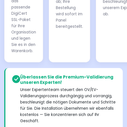
das
ab; Ihre
beschleunigt
passende
Bestellung
unserem Ex
DigiCert
wird sofort im
ab.
SSL-Paket
Panel
für Ihre
bereitgestellt.
Organisation
und legen
Sie es in den
Warenkorb.
Überlassen Sie die Premium-Validierung
unseren Experten!
Unser Expertenteam steuert den OV/EV-
Validierungsprozess durchgängig und vorrangig,
beschleunigt die nötigen Dokumente und Schritte
für Sie. Die Installation übernehmen wir ebenfalls
kostenlos — Sie konzentrieren sich auf Ihr
Geschäft.