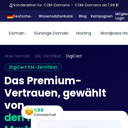
Sonderaktion für .COM-Domains – .COM-Domains ab 7,99 $!
Mitglie
Deutsche
Wissensdatenbank
Blog
Kampagnen
Login
Domain
Günstige Domain
Hosting
Wordpress Ho
Atak Domain
SSL-Zertifikat
DigiCert
DigiCert SSL-Zertifikat
Das Premium-
Vertrauen, gewählt
von
%98
den führenden
Zufriedenheit