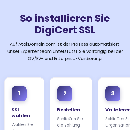
So installieren Sie
DigiCert SSL
Auf AtakDomain.com ist der Prozess automatisiert.
Unser Expertenteam unterstützt Sie vorrangig bei der
OV/EV- und Enterprise-Validierung.
1
2
3
SSL
Bestellen
Validiere
wählen
Schließen Sie
Schließen Si
Wählen Sie
die Zahlung
Organisation