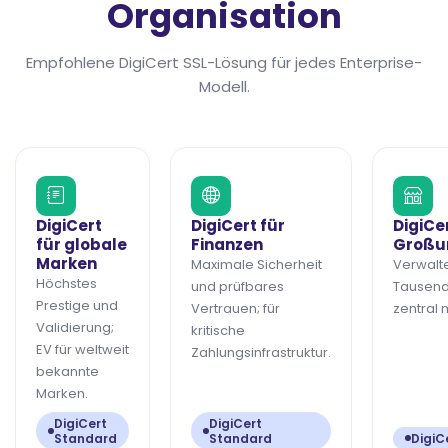
Organisation
Empfohlene DigiCert SSL-Lösung für jedes Enterprise-
Modell.
DigiCert
DigiCert für
DigiCer
für globale
Finanzen
Großu
Marken
Maximale Sicherheit
Verwalt
Höchstes
und prüfbares
Tausende
Prestige und
Vertrauen; für
zentral 
Validierung;
kritische
EV für weltweit
Zahlungsinfrastruktur.
bekannte
Marken.
DigiCert
DigiCert
Standard
Standard
DigiC