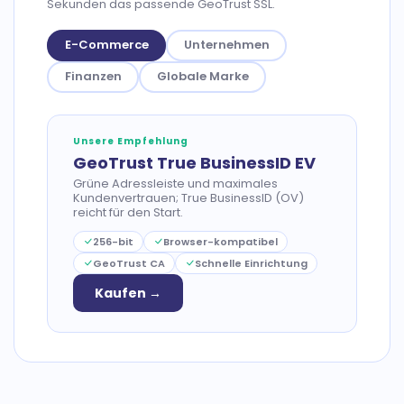
Sekunden das passende GeoTrust SSL.
E-Commerce
Unternehmen
Finanzen
Globale Marke
Unsere Empfehlung
GeoTrust True BusinessID EV
Grüne Adressleiste und maximales
Kundenvertrauen; True BusinessID (OV)
reicht für den Start.
256-bit
Browser-kompatibel
GeoTrust CA
Schnelle Einrichtung
Kaufen →