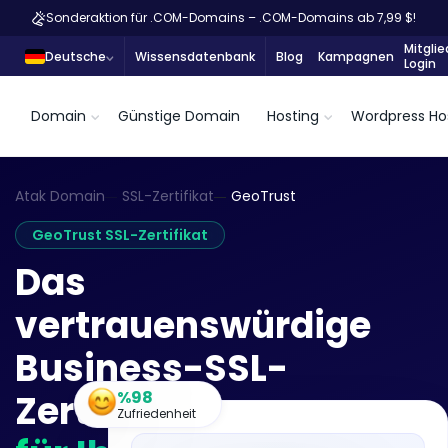
Sonderaktion für .COM-Domains – .COM-Domains ab 7,99 $!
Mitglie
Deutsche
Wissensdatenbank
Blog
Kampagnen
Login
Domain
Günstige Domain
Hosting
Wordpress Ho
Atak Domain
SSL-Zertifikat
GeoTrust
GeoTrust SSL-Zertifikat
Das
vertrauenswürdige
Business-SSL-
%98
Zertifikat
Zufriedenheit