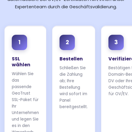
Expertenteam durch die Geschäftsvalidierung.
1
2
3
SSL
Bestellen
Verifizie
wählen
Schließen Sie
Bestätigen 
Wählen Sie
die Zahlung
Domain-Besi
das
ab; Ihre
DV oder Ihr
passende
Bestellung
Geschäftsid
GeoTrust
wird sofort im
für OV/EV.
SSL-Paket für
Panel
Ihr
bereitgestellt.
Unternehmen
und legen Sie
es in den