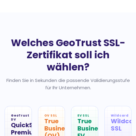
Welches GeoTrust SSL-
Zertifikat soll ich
wählen?
Finden Sie in Sekunden die passende Validierungsstufe
für Ihr Unternehmen.
GeoTrust
OV SSL
EV SSL
Wildcard
True
True
Wildca
DV
QuickSSL
BusinessID
BusinessID
SSL
Premium
(OV)
EV