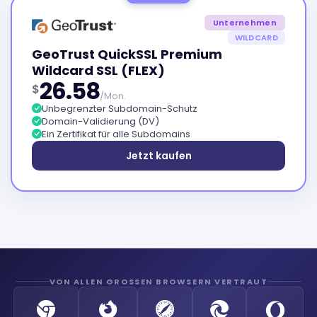
Unternehmen
WILDCARD
GeoTrust QuickSSL Premium
Wildcard SSL (FLEX)
26.58
$
/Mon.
Unbegrenzter Subdomain-Schutz
Domain-Validierung (DV)
Ein Zertifikat für alle Subdomains
Jetzt kaufen
VON ALLEN GROSSEN BROWSERN VERTRAUT