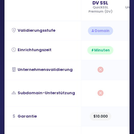
DV SSL
QuickSSL
Unte
Premium (DV)
Validierungsstufe
Domain
Einrichtungszeit
Minuten
Unternehmensvalidierung
Subdomain-Unterstützung
Garantie
$10.000