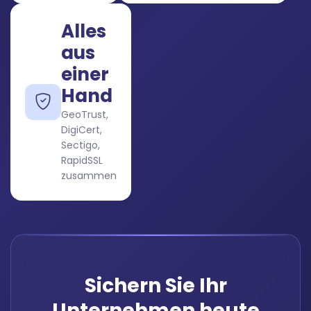
Alles
aus
einer
Hand
GeoTrust,
DigiCert,
Sectigo,
RapidSSL
zusammen
Sichern Sie Ihr
Unternehmen heute