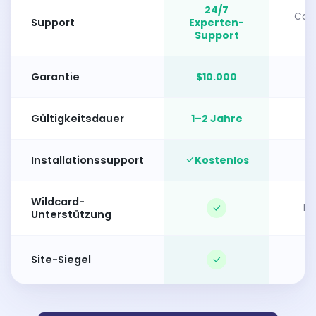
24/7
Com
Support
Experten-
F
Support
Garantie
$10.000
Gültigkeitsdauer
1–2 Jahre
90
Installationssupport
Kostenlos
S
Wildcard-
Be
Unterstützung
Site-Siegel