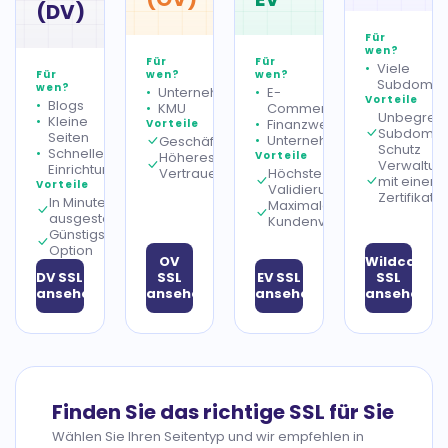
(DV)
Für
wen?
Für
Für
Viele
Für
wen?
wen?
Subdomai
wen?
Unternehmensseiten
E-
Vorteile
Blogs
KMU
Commerce
Unbegrenz
Kleine
Finanzwesen
Vorteile
Subdomai
Seiten
Unternehmensmarken
Geschäftsidentitätsprüfung
Schutz
Schnelle
Höheres
Vorteile
Verwaltun
Einrichtung
Vertrauensniveau
Höchste
mit einem
Vorteile
Validierungsstufe
Zertifikat
In Minuten
Maximales
ausgestellt
Kundenvertrauen
Günstigste
Option
OV
Wildcard
DV SSL
SSL
EV SSL
SSL
ansehen
ansehen
ansehen
ansehen
Finden Sie das richtige SSL für Sie
Wählen Sie Ihren Seitentyp und wir empfehlen in