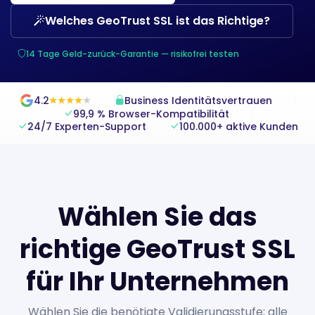
Welches GeoTrust SSL ist das Richtige?
14 Tage Geld-zurück-Garantie — risikofrei testen
4.2
Business Identitätsvertrauen
★
★
★
★
★
★
★
★
★
★
99,9 % Browser-Kompatibilität
24/7 Experten-Support
100.000+ aktive Kunden
Wählen Sie das
richtige GeoTrust SSL
für Ihr Unternehmen
Wählen Sie die benötigte Validierungsstufe; alle