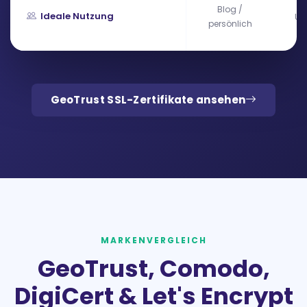
Blog /
Ideale Nutzung
Un
persönlich
GeoTrust SSL-Zertifikate ansehen
MARKENVERGLEICH
GeoTrust, Comodo,
DigiCert & Let's Encrypt