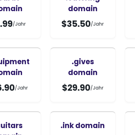
omain
domain
.99
$
35.50
/Jahr
/Jahr
uipment
.gives
omain
domain
6.90
$
29.90
/Jahr
/Jahr
guitars
.ink domain