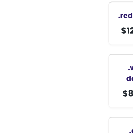
.re
$
1
.
d
$
8
.