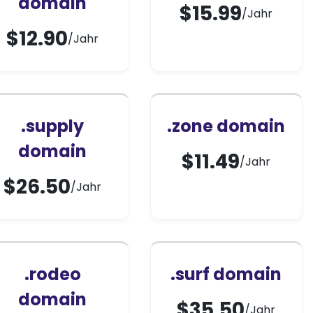
domain
$
15.99
/Jahr
$
12.90
/Jahr
.supply
.zone domain
domain
$
11.49
/Jahr
$
26.50
/Jahr
.rodeo
.surf domain
domain
$
35.50
/Jahr