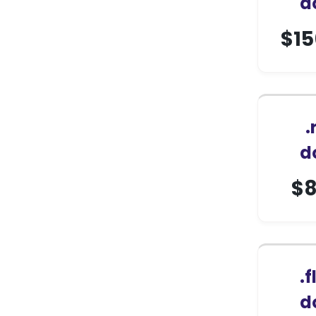
d
$
15
.
d
$
8
.
d