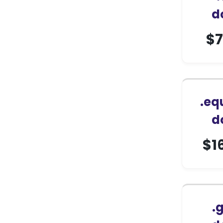
d
$
7
.eq
d
$
1
.