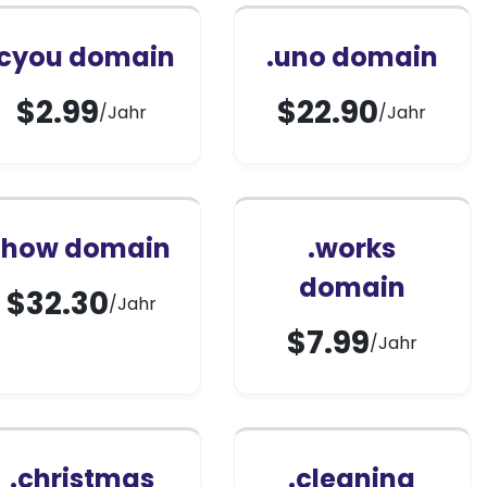
.cyou domain
.uno domain
$
2.99
$
22.90
/Jahr
/Jahr
.how domain
.works
domain
$
32.30
/Jahr
$
7.99
/Jahr
.christmas
.cleaning