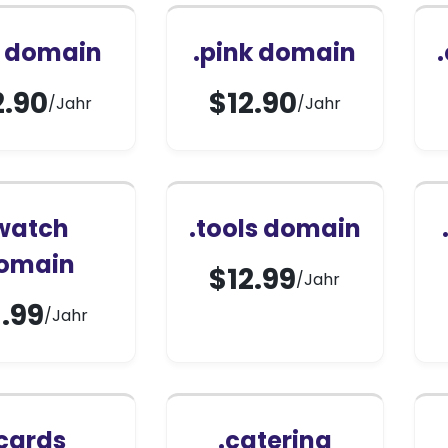
d domain
.pink domain
2.90
$
12.90
/Jahr
/Jahr
watch
.tools domain
omain
$
12.99
/Jahr
.99
/Jahr
cards
.catering