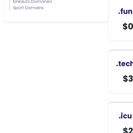
Einkaufs Domänen
Sport Domains
.fu
$
0
.tec
$
3
.ic
$
2