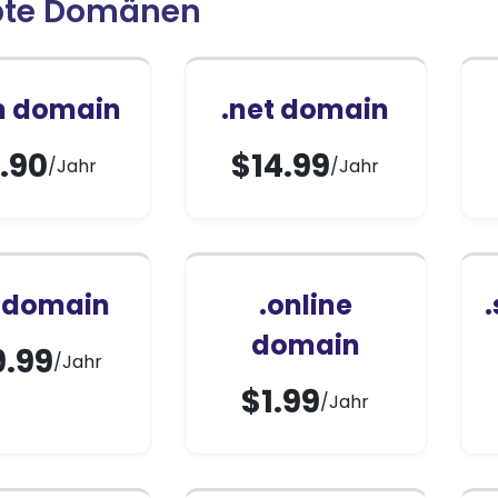
bte Domänen
m domain
.net domain
.90
$
14.99
/Jahr
/Jahr
z domain
.online
domain
9.99
/Jahr
$
1.99
/Jahr