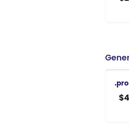
Gene
.pr
$
4