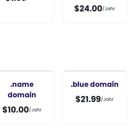
$
24.00
/Jahr
.name
.blue domain
domain
$
21.99
/Jahr
$
10.00
/Jahr