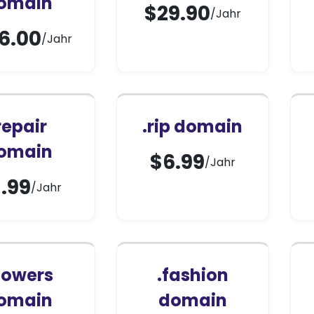
omain
$
29.90
/Jahr
6.00
/Jahr
repair
.rip domain
omain
$
6.99
/Jahr
.99
/Jahr
flowers
.fashion
omain
domain