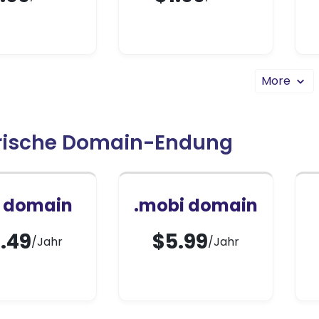
rische Domain-Endung
o domain
.mobi domain
.49
$
5.99
/Jahr
/Jahr