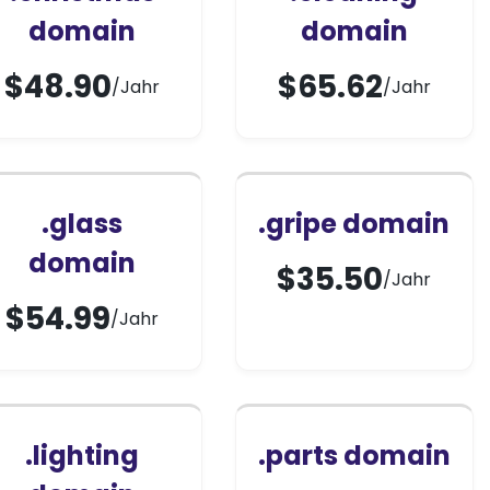
domain
domain
$
48.90
$
65.62
/Jahr
/Jahr
.glass
.gripe domain
domain
$
35.50
/Jahr
$
54.99
/Jahr
.lighting
.parts domain