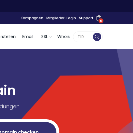
Kampagnen
Mitglieder-Login
Support
0
rstellen
Email
SSL
Whois
ain
Endungen
Domain checken