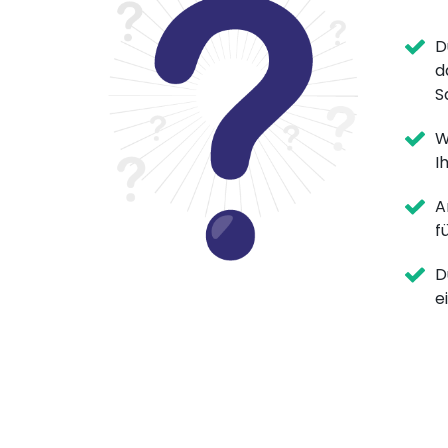
D
d
S
W
I
A
f
D
e