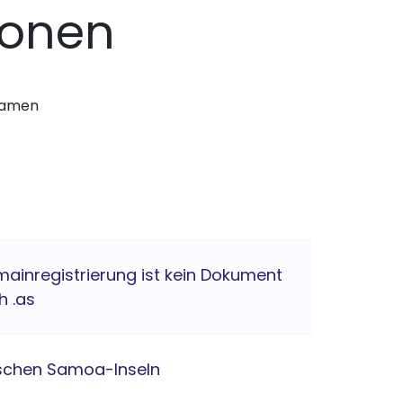
ionen
nnamen
mainregistrierung ist kein Dokument
h .as
schen Samoa-Inseln