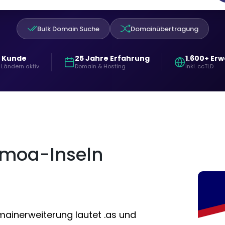
Bulk Domain Suche
Domainübertragung
+ Kunde
25 Jahre Erfahrung
1.600+ Er
 Ländern aktiv
Domain & Hosting
inkl. ccTLD
amoa-Inseln
ainerweiterung lautet .as und