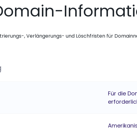
Domain-Informat
trierungs-, Verlängerungs- und Löschfristen für Domai
g
Für die Do
erforderlic
Amerikani