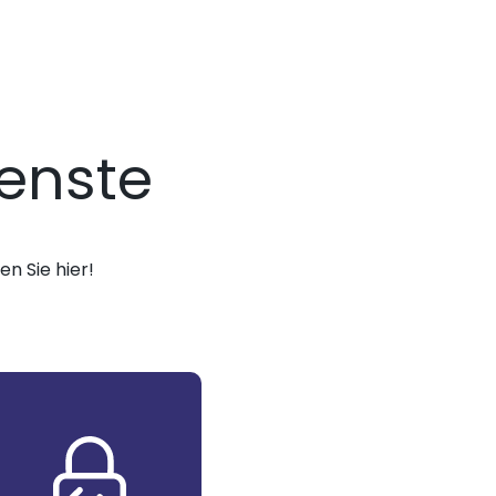
enste
n Sie hier!