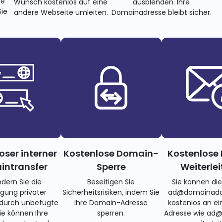
re
Wunsch kostenlos auf eine
ausblenden. Ihre
ie
andere Webseite umleiten.
Domainadresse bleibt sicher.
oser interner
Kostenlose Domain-
Kostenlose 
ntransfer
Sperre
Weiterle
ndern Sie die
Beseitigen Sie
Sie können di
gung privater
Sicherheitsrisiken, indem Sie
ad@domainadd
 durch unbefugte
Ihre Domain-Adresse
kostenlos an ei
Sie können Ihre
sperren.
Adresse wie ad