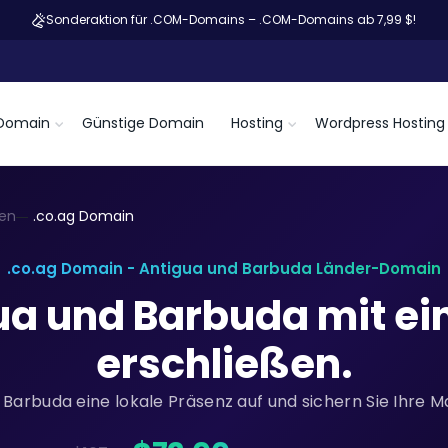
Sonderaktion für .COM-Domains – .COM-Domains ab 7,99 $!
Domain
Günstige Domain
Hosting
Wordpress Hosting
en
.co.ag Domain
.co.ag Domain - Antigua und Barbuda Länder-Domain
ua und Barbuda mit ei
erschließen.
 Barbuda eine lokale Präsenz auf und sichern Sie Ihre 