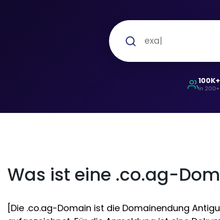
100K
in 200+
Was ist eine .co.ag-Dom
[Die .co.ag-Domain ist die Domainendung Antigua