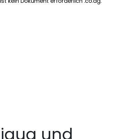
st kein Dokument erforderlich .co.ag.
igua und