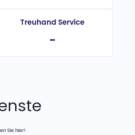
Treuhand Service
-
enste
n Sie hier!