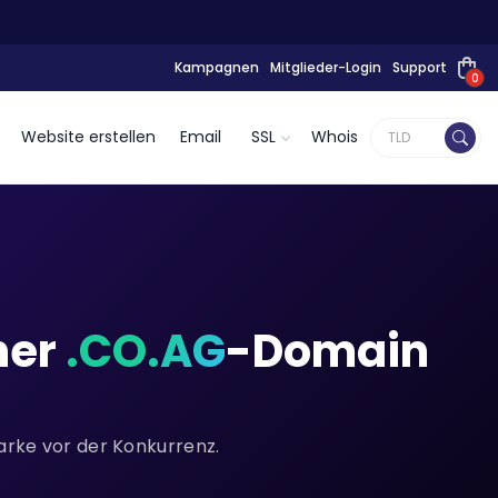
Kampagnen
Mitglieder-Login
Support
0
Website erstellen
Email
SSL
Whois
ner
.CO.AG
-Domain
Marke vor der Konkurrenz.