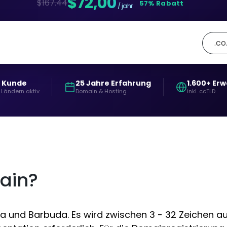
$72,00
$167.44
57% Rabatt
/ jahr
.co
+ Kunde
25 Jahre Erfahrung
1.600+ Er
 Ländern aktiv
Domain & Hosting
inkl. ccTLD
ain?
 und Barbuda. Es wird zwischen 3 - 32 Zeichen auf