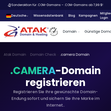
Sonderaktion für .COM-Domains – .COM-Domains ab 7,99 $!
Mitglie
Deutsche
Wissensdatenbank
Blog
Kampagnen
Login
Domain
Günstige Doma
Atak Domain
Domain Check
.camera Domain
.CAMERA
-Domain
registrieren
Registrieren Sie Ihre gewünschte Domain-
Endung sofort und sichern Sie Ihre Marke im
Internet..