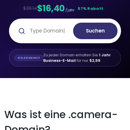
$16,40
$38.14
57% Rabatt
/ jahr
Suchen
Zu jeder Domain erhalten Sie
1 Jahr
GELEGENHEIT
Business-E-Mail
für nur
$2,99
Was ist eine .camera-
Domain?