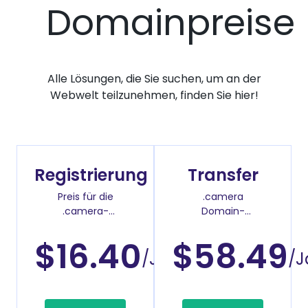
Domainpreise
Alle Lösungen, die Sie suchen, um an der
Webwelt teilzunehmen, finden Sie hier!
Registrierung
Transfer
Preis für die
.camera
.camera-
Domain-
Domainregistrierung
Überweisenpreis
$16.40
$58.49
/Jahr
/J