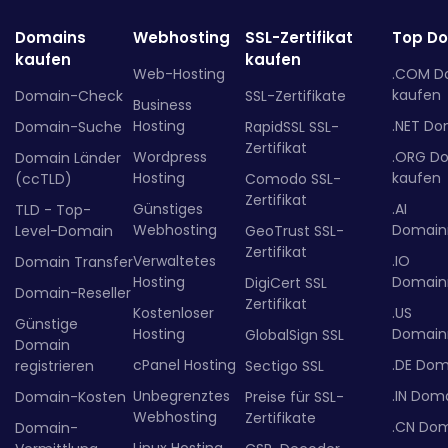
Domains
Webhosting
SSL-Zertifikat
Top D
kaufen
kaufen
Web-Hosting
.COM D
kaufen
Domain-Check
SSL-Zertifikate
Business
Hosting
.NET Do
Domain-Suche
RapidSSL SSL-
Zertifikat
Wordpress
.ORG D
Domain Länder
Hosting
kaufen
(ccTLD)
Comodo SSL-
Zertifikat
Günstiges
.AI
TLD - Top-
Webhosting
Domainr
Level-Domain
GeoTrust SSL-
Zertifikat
Verwaltetes
.IO
Domain Transfer
Hosting
Domainr
DigiCert SSL
Domain-Reseller
Zertifikat
Kostenloser
.US
Günstige
Hosting
Domainr
GlobalSign SSL
Domain
cPanel Hosting
.DE Dom
registrieren
Sectigo SSL
Unbegrenztes
.IN Dom
Domain-Kosten
Preise für SSL-
Webhosting
Zertifikate
.CN Do
Domain-
Linux Hosting