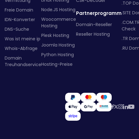
Vermittlung
CSR-Decoder
.TOP D
Node.JS Hosting
Freie Domain
.SITE D
Partnerprogramm
Woocommerce
IDN-Konverter
.COM.T
Domain-Reseller
Hosting
Check
DNS-Suche
Reseller Hosting
Plesk Hosting
.TR Dom
Was ist meine ip
Joomla Hosting
.RU Dom
Whois-Abfrage
Python Hosting
Domain
Hosting-Preise
Treuhandservice