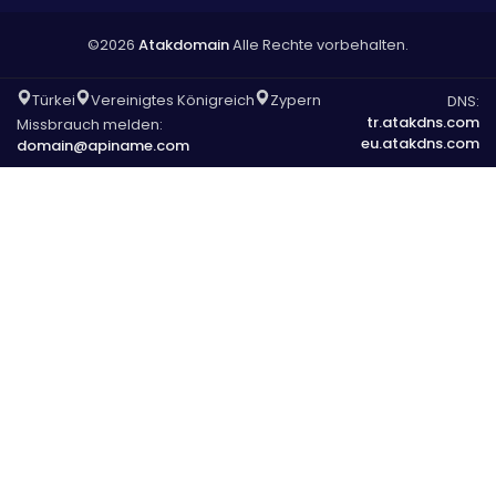
©2026
Atakdomain
Alle Rechte vorbehalten.
Türkei
Vereinigtes Königreich
Zypern
DNS:
tr.atakdns.com
Missbrauch melden:
eu.atakdns.com
domain@apiname.com