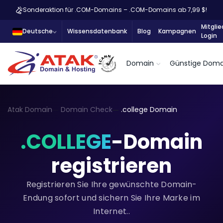
Sonderaktion für .COM-Domains – .COM-Domains ab 7,99 $!
Mitglie
Deutsche
Wissensdatenbank
Blog
Kampagnen
Login
Domain
Günstige Doma
Atak Domain
Domain Check
.college Domain
.COLLEGE
-Domain
registrieren
Registrieren Sie Ihre gewünschte Domain-
Endung sofort und sichern Sie Ihre Marke im
Internet..