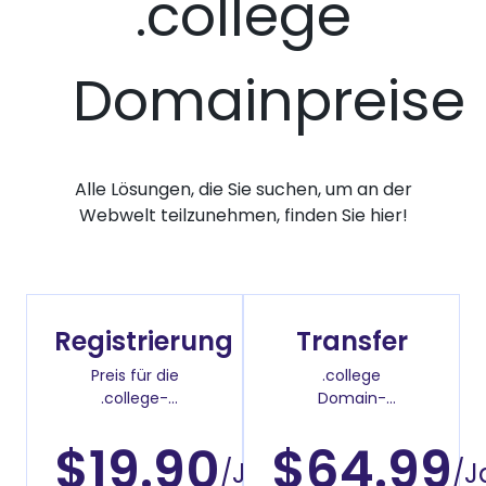
.college
Domainpreise
Alle Lösungen, die Sie suchen, um an der
Webwelt teilzunehmen, finden Sie hier!
Registrierung
Transfer
Preis für die
.college
.college-
Domain-
Domainregistrierung
Überweisenpreis
$19.90
$64.99
/Jahr
/J