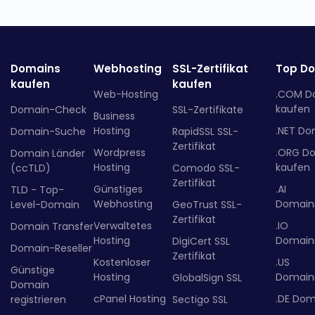
Domains
Webhosting
SSL-Zertifikat
Top D
kaufen
kaufen
Web-Hosting
.COM D
kaufen
Domain-Check
SSL-Zertifikate
Business
Hosting
.NET Do
Domain-Suche
RapidSSL SSL-
Zertifikat
Wordpress
.ORG D
Domain Länder
Hosting
kaufen
(ccTLD)
Comodo SSL-
Zertifikat
Günstiges
.AI
TLD - Top-
Webhosting
Domainr
Level-Domain
GeoTrust SSL-
Zertifikat
Verwaltetes
.IO
Domain Transfer
Hosting
Domainr
DigiCert SSL
Domain-Reseller
Zertifikat
Kostenloser
.US
Günstige
Hosting
Domainr
GlobalSign SSL
Domain
cPanel Hosting
.DE Dom
registrieren
Sectigo SSL