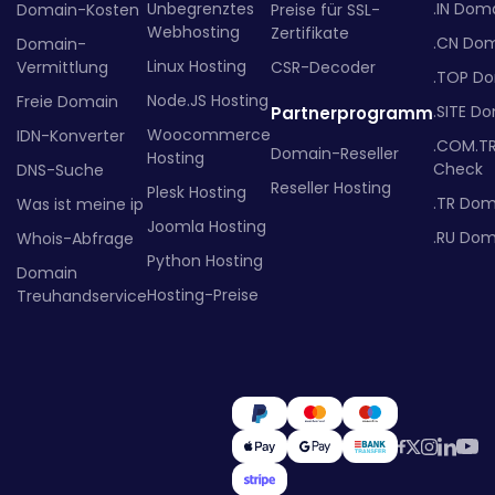
Unbegrenztes
.IN Dom
Domain-Kosten
Preise für SSL-
Webhosting
Zertifikate
.CN Do
Domain-
Linux Hosting
Vermittlung
CSR-Decoder
.TOP D
Node.JS Hosting
Freie Domain
.SITE D
Partnerprogramm
Woocommerce
IDN-Konverter
.COM.T
Domain-Reseller
Hosting
Check
DNS-Suche
Reseller Hosting
Plesk Hosting
.TR Dom
Was ist meine ip
Joomla Hosting
.RU Dom
Whois-Abfrage
Python Hosting
Domain
Hosting-Preise
Treuhandservice