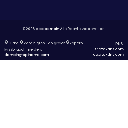
©2026
Atakdomain
Alle Rechte vorbehalten.
Türkei
Vereinigtes Königreich
Zypern
DNS:
tr.atakdns.com
Missbrauch melden:
eu.atakdns.com
domain@apiname.com