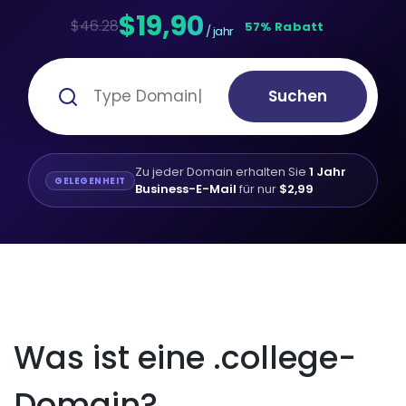
$19,90
$46.28
57% Rabatt
/ jahr
Suchen
Zu jeder Domain erhalten Sie
1 Jahr
GELEGENHEIT
Business-E-Mail
für nur
$2,99
Was ist eine .college-
Domain?